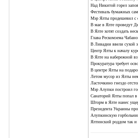
Над Никитой горел запо
Фестиваль бумажных само
Мэр Ялты продешевил с 
В мае в Ялте проведут 
В Ялте хотят создать не
Глава Рескомзема Чабано
В Ливадии ввели сухой 
Центр Ялты к началу куро
В Ялте на набережной в
Прокуратура требует осв
В центре Ялты на подаро
Летом мусор из Ялты не
Ласточкино гнездо отсто
Мэр Алупки построил го
Санаторий Ялты попал в
Шторм в Ялте нанес ущер
Президента Украины про
Алупкинскую горбольни
Ялтинский роддом так и