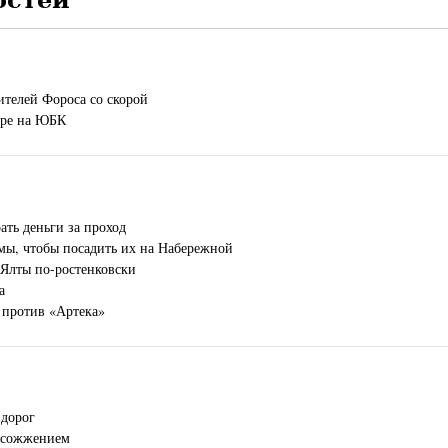
ителей Фороса со скорой
оре на ЮБК
ть деньги за проход
мы, чтобы посадить их на Набережной
 Ялты по-ростенковски
а
против «Артека»
 дорог
мосожжением