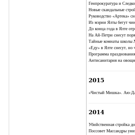
Генпрокуратура и Следк
Новые скандальные стро
Руководство «Артека» сн
Из мэрии Ялты бегут чи
До конца года в Ялте от
На Ай-Петри снесут поря
Тайные комнаты школы 
«Еду» в Ялте снесут, но 
Программа празднования
Антисанитария на овощ
2015
«Чистый Мишка». Аю-Даг
2014
Убийственная стройка до
Поссовет Массандры уни