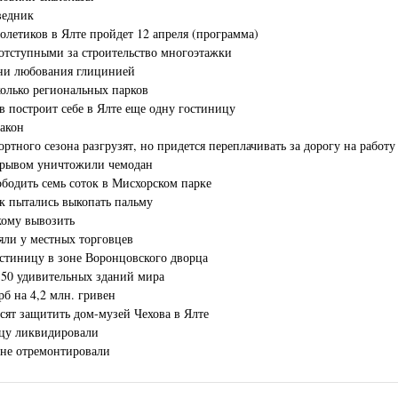
ведник
летиков в Ялте пройдет 12 апреля (программа)
отступными за строительство многоэтажки
Дни любования глицинией
сколько региональных парков
в построит себе в Ялте еще одну гостиницу
закон
ртного сезона разгрузят, но придется переплачивать за дорогу на работу
зрывом уничтожили чемодан
ободить семь соток в Мисхорском парке
к пытались выкопать пальму
кому вывозить
яли у местных торговцев
стиницу в зоне Воронцовского дворца
 50 удивительных зданий мира
б на 4,2 млн. гривен
сят защитить дом-музей Чехова в Ялте
цу ликвидировали
 не отремонтировали