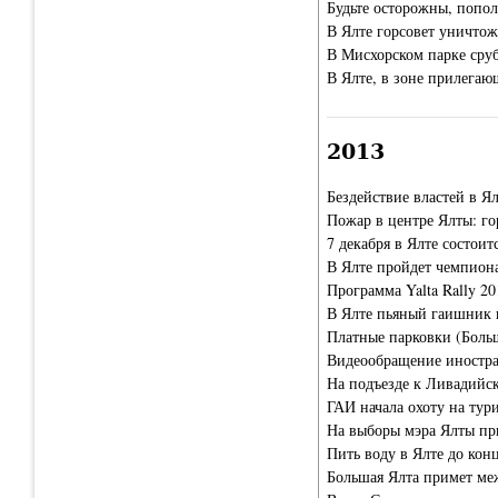
Будьте осторожны, попол
В Ялте горсовет уничто
В Мисхорском парке сру
В Ялте, в зоне прилегаю
2013
Бездействие властей в Я
Пожар в центре Ялты: го
7 декабря в Ялте состоит
В Ялте пройдет чемпион
Программа Yalta Rally 20
В Ялте пьяный гаишник 
Платные парковки (Боль
Видеообращение иностра
На подъезде к Ливадийск
ГАИ начала охоту на тур
На выборы мэра Ялты п
Пить воду в Ялте до кон
Большая Ялта примет ме