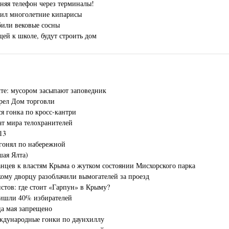
няя телефон через терминалы!
жил многолетние кипарисы
били вековые сосны
щей к школе, будут строить дом
лте: мусором засыпают заповедник
рел Дом торговли
ся гонка по кросс-кантри
ат мира телохранителей
13
гонял по набережной
шая Ялта)
нцев к властям Крыма о жутком состоянии Мисхорского парка
ому дворцу разоблачили вымогателей за проезд
истов: где стоит «Гарпун» в Крыму?
ришли 40% избирателей
ца мая запрещено
ждународные гонки по даунхиллу