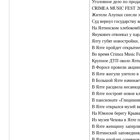
Уголовное дело по прода
CRIMEA MUSIC FEST 20
Жители Алупки снесли з
Суд вернул государству 
На Ялтинском хлебокомб
Янукович отвоевал у пар
Ялту губят новостройки,
В Ялте пройдет открытие
Во время Crimea Music F
Крупное ДТП около Ялты
В Форосе провели акцию
В Ялте жигули улетело в
В Большой Ялте начинает
В Ялте расцвела несанкц
В Ялте построят новое к
В пансионате «Глициния
В Ялте открылся музей в
На Южном берегу Крыма 
Из музея Чехова в Ялте 
В Ялте женщину заперли 
В Ялтинский заповедник
В Ялте пройдет соревно