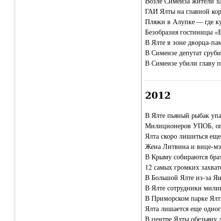
Возле Симеиза жители з
ГАИ Ялты на главной ко
Пляжи в Алупке — где ку
Безобразия гостиницы «Б
В Ялте в зоне дворца-па
В Симеизе депутат сруби
В Симеизе убили главу п
2012
В Ялте пьяный рыбак упа
Милиционеров УПОБ, огр
Ялта скоро лишиться еще
Жена Литвина и вице-мэ
В Крыму собираются брат
12 самых громких захват
В Большой Ялте из-за Ян
В Ялте сотрудники милиц
В Приморском парке Ялт
Ялта лишается еще одно
В центре Ялты обезьяну 