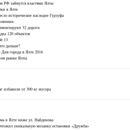
ом РФ займутся властями Ялты
йки в Ялте
есло историческое наследие Гурзуфа
новники
ремонтируют 32 дороги
дка 120 объектов
№ 13
что дальше?
 Дня города в Ялте 2016
ном рынке Ялты
 избавили от 300 кг мусора
ма в Ялте ниже ул. Найденова
чтожил уникальную мозаику остановки «Дружба»