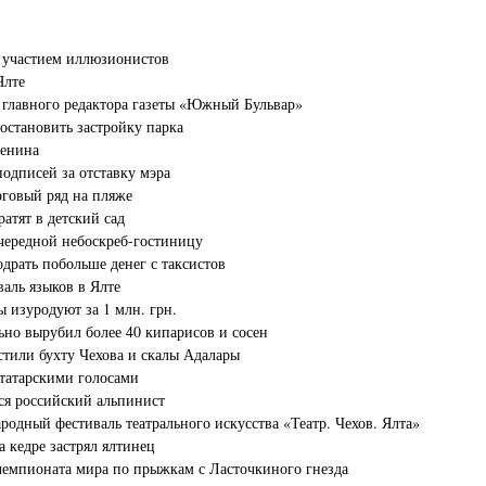
с участием иллюзионистов
Ялте
главного редактора газеты «Южный Бульвар»
остановить застройку парка
Ленина
подписей за отставку мэра
рговый ряд на пляже
атят в детский сад
очередной небоскреб-гостиницу
одрать побольше денег с таксистов
аль языков в Ялте
 изуродуют за 1 млн. грн.
ьно вырубил более 40 кипарисов и сосен
стили бухту Чехова и скалы Адалары
 татарскими голосами
ся российский альпинист
родный фестиваль театрального искусства «Театр. Чехов. Ялта»
 кедре застрял ялтинец
чемпионата мира по прыжкам с Ласточкиного гнезда