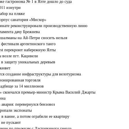
же гастронома № 1 в Ялте дошло до суда
11 изнутри
абор на пляже
корпус санатория «Мисхор»
инате реконструировали производственную линю
ламента дачу Брежнева
 шалманы на Ай-Петри сносить нельзя
 фестиваля аргентинского танго
est перекроют набережную Ялты
 возле пгт. Кацивели
 в защиту уникальных деревьев
 кювет
ся создание инфраструктуры для велотуризма
ионированная торговля
ладбище за 14 миллионов
» скончался премьер-министр Крыма Василий Джарты
ина
авария: перевернулся бензовоз
пропали экспонаты
в ванне, а потом ограбили ее квартиру
 не пускают
вание по прыжкам с Ласточкиного гнезда