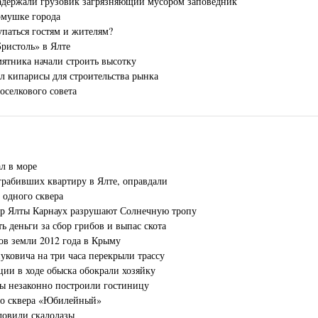
адержали грузовик загрязняющий мусором заповедник
рмушке города
паться гостям и жителям?
ристоль» в Ялте
мятника начали строить высотку
л кипарисы для строительства рынка
оселкового совета
л в море
абивших квартиру в Ялте, оправдали
 одного сквера
р Ялты Карнаух разрушают Солнечную тропу
ь деньги за сбор грибов и выпас скота
ов земли 2012 года в Крыму
уковича на три часа перекрыли трассу
ии в ходе обыска обокрали хозяйку
ы незаконно построили гостиницу
го сквера «Юбилейный»
ловили скалолазы