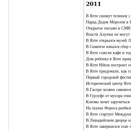
2011
В Ялте снимут телешоу 
Парад Дедов Морозов в 
Открытое письмо к СМИ 
Власти Алупки не могут 
В Ялте открылся музей 
В Симеизе начался сбор 
В Ялте сожгли кафе и то
Дом ребенка в Ялте превр
В Ялте Hilton построит 
В Ялте придумали, как с
Первый городской фестив
Исторический центр Ялты
В Гаспре хозяин самовол
В Гурзуфе от мусора очи
Кличко хочет заручиться
На скалах Фороса разбил
В Ялте стартует Междуна
В Ливадийском дворце на
В Ялте завершился этап 