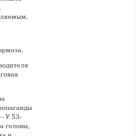
,
вляемым.
ормоза.
 водителя
зговая
ва
пропаганды
— У 53-
а головы,
ма и