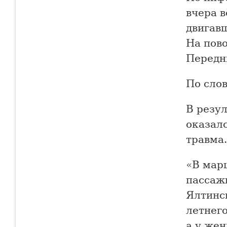
вчера в
двигавш
На пово
Передн
По слов
В резул
оказал
травма.
«В мар
пассаж
Ялтинс
летнег
а у же