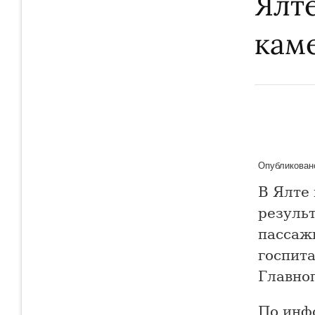
Ялте
кам
Опубликовано
В Ялте 
результ
пассаж
госпит
Главно
По инф