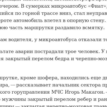
ечером. В сумерках микроавтобус «Фиат»
ийся по горной трассе вниз, стал неупра
роте автомобиль влетел в опорную стену.
юю часть маршрутки раздавило всмятку.
ам водителя, у микроавтобуса отказали т
ьтате аварии пострадали трое человек. У
ся закрытый перелом бедра и черепно-мо
шрутке, кроме шофера, находились еще д
ира, — рассказывает начальник сектора 
кого горуправления МЧС Игорь Макагон. 
о мужчины закрытый перелом ребер и ран
нщины — закрытая черепно-мозговая трав