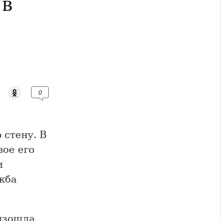
 в
0
 стену. В
вое его
и
жба
изошла