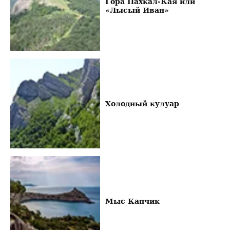
Гора Пахкал-Кая или
«Лысый Иван»
Холодный кулуар
Мыс Капчик