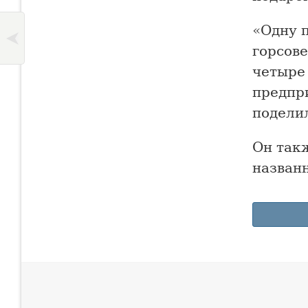
«Одну 
горсове
четыре
предпр
подели
Он так
названн