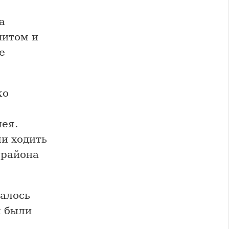
а
нитом и
е
ко
лея.
и ходить
 района
валось
м были