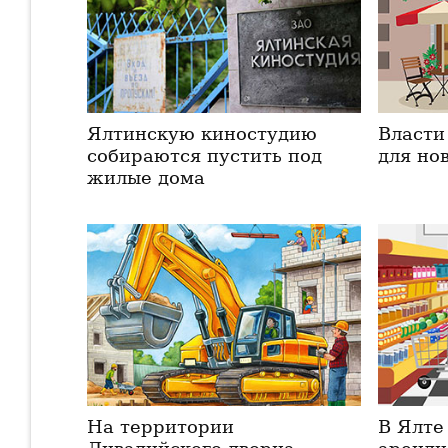
Ялтинскую киностудию
Власти
собираются пустить под
для но
жилые дома
На территории
В Ялте