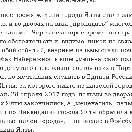
днее время жители города Ялты стали зам
ах и во дворах начали „пропадать” много
е пальмы. Через некоторое время, по стр
ю обстоятельств и, видимо, никак не свя
собой событий, веерные пальмы стали поя
мбах Набережной в виде „меценатских под
о депутатов всю жизнь состоявших в Пар
в, но мечтавших служить в Единой России
Ялты, за которого никто из жителей город
ал. 28 апреля 2017 года, пальмы во двора
х Ялты закончились, а „меценатить” даль
ия по Ликвидации города Ялты обратила в
ьные аллеи города», — написала в Фэйсб
ница Ялты.