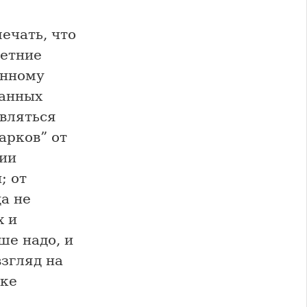
ечать, что
летние
анному
занных
вляться
арков” от
тии
; от
а не
х и
ше надо, и
згляд на
уке