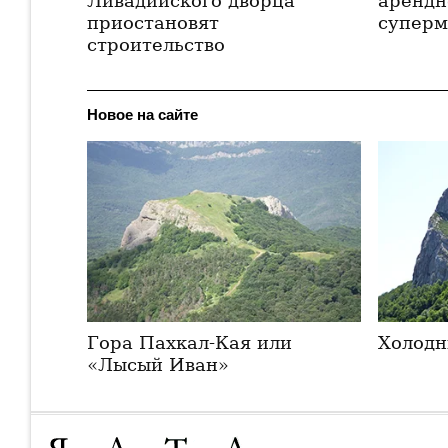
Ливадийского дворца
арендн
приостановят
суперм
строительство
Новое на сайте
Гора Пахкал-Кая или
Холодн
«Лысый Иван»