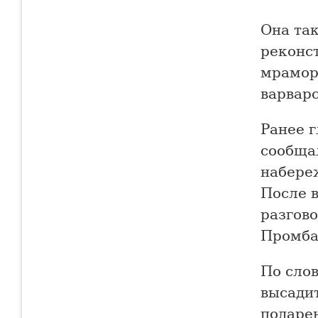
Она так
реконс
мрамор
варварс
Ранее 
сообщал
набере
После 
разгово
Промба
По слов
высади
подаре