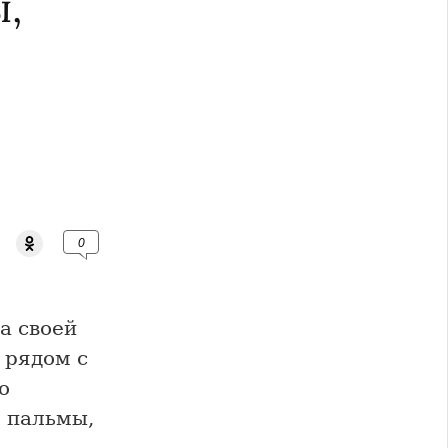
,
0
а своей
 рядом с
о
 пальмы,