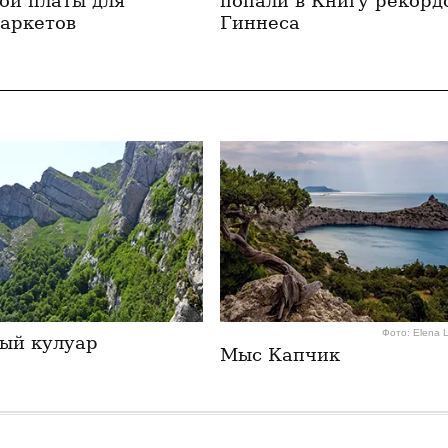
ой платы для
попали в Книгу рекорд
аркетов
Гиннеса
Фото: Elena 
ый кулуар
Мыс Капчик