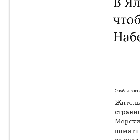
В Я
чтоб
Наб
Опубликовано
Житель
страниц
Морски
памятн
со сло