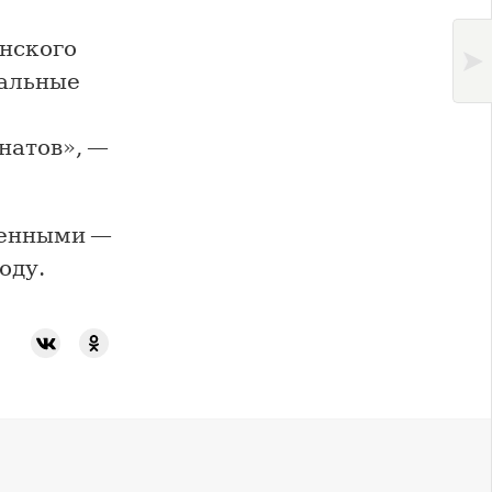
нского
тальные
натов», —
менными —
оду.