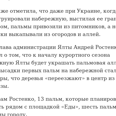
же отметила, что даже при Украине, когд
труировали набережную, выстилая ее гра
ом, пальмы привозили из питомников, а н
ки выкапывали из огородов и аллей.
глава администрации Ялты Андрей Ростен
 о том, что к началу курортного сезона
жную Ялты будет украшать пальмовая ал
высадки первых пальм на набережной стал
ры, что деревья «переезжают» в центр из
зы.
ам Ростенко, 13 пальм, которые планиро
ть рядом с площадкой «Еды», шесть паль
ны городу.