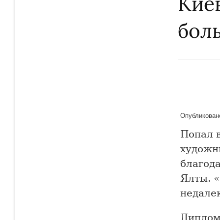
Кие
бол
Опубликовано
Попал 
художн
благода
Ялты. «
недале
Диплом,