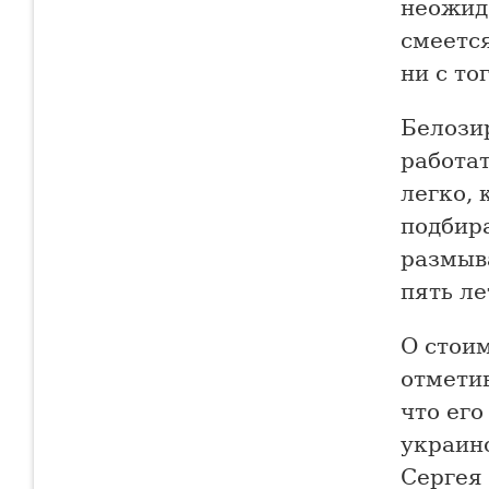
неожид
смеетс
ни с то
Белозир
работат
легко, 
подбира
размыва
пять ле
О стоим
отметив
что его
украин
Сергея 