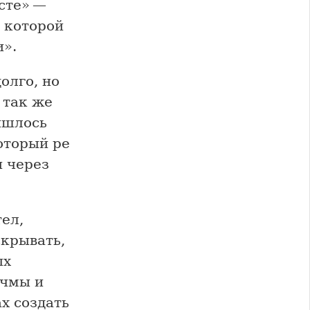
есте» —
 которой
и».
олго, но
 так же
ришлось
оторый ре
и через
ел,
скрывать,
ых
учмы и
х создать