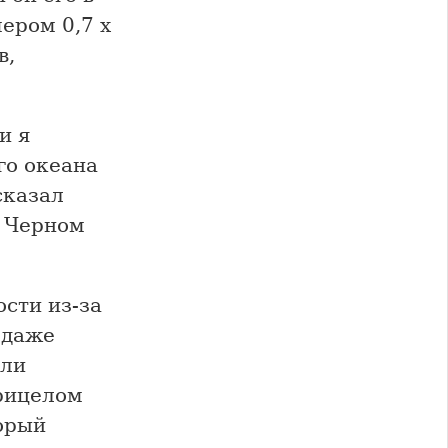
ером 0,7 х
в,
и я
го океана
сказал
в Черном
ости из-за
 даже
ели
прицелом
орый