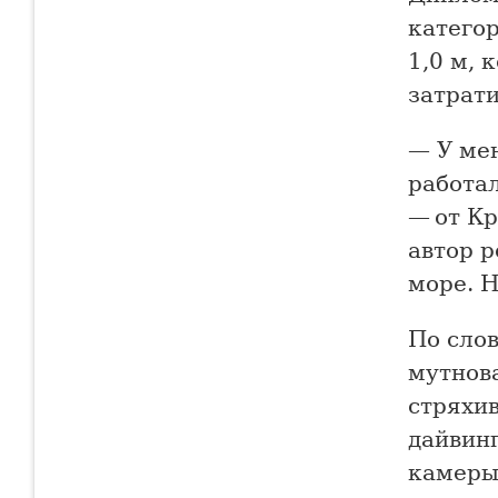
категор
1,0 м, 
затрати
— У мен
работал
— от Кр
автор р
море. Н
По слов
мутнова
стряхив
дайвинг
камеры