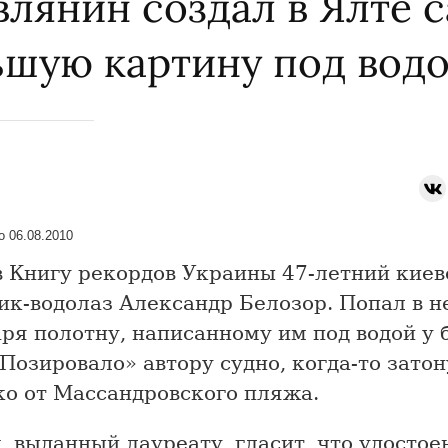
влянин создал в Ялте 
ьшую картину под вод
 06.08.2010
в Книгу рекордов Украины 47-летний киев
ик-водолаз Александр Белозор. Попал в н
ря полотну, написанному им под водой у 
Позировало» автору судно, когда-то зато
ко от Массандровского пляжа.
 выданный лауреату, гласит, что удостоен