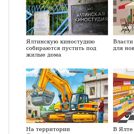
Ялтинскую киностудию
Власти
собираются пустить под
для но
жилые дома
На территории
В Ялте