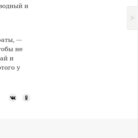
водный и
раты, —
тобы не
ай и
этого у