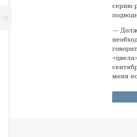
серию 
подвод
— Долж
необхо
говорит
«цвела»
сентябр
меня ес