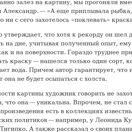
анно залез на картину, мы прогоняли вм
я Александр. — «А еще приплывала рыбка,
го ни с сего захотелось «поклевать» краск
 утверждает, что хотя к рекорду он шел д
ь на дне, учитывая полученный опыт, ему
как и на поверхности. Гораздо труднее п
ть краску — нашелся только один сорт, к
ет вода. Причем автор гарантирует, что 
т она не будет осыпаться с холста.
ости картины художник говорить не захот
, что она — уникальна. Впрочем, не стал 
 произведения есть в коллекциях известн
ских политиков — например, у Леонида К
Тигипко. А также рассказал о своих плана