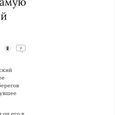
самую
ой
0
ский
ее
берегов
нувшее
 он его в