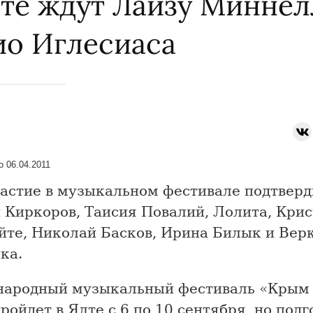
лте ждут Лайзу Миннел
ио Иглесиаса
 06.04.2011
частие в музыкальном фестивале подтвер
 Киркоров, Таисия Повалий, Лолита, Кри
йте, Николай Басков, Ирина Билык и Вер
ка.
ародный музыкальный фестиваль «Крым
ройдет в Ялте с 6 по 10 сентября, но подг