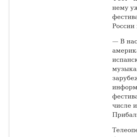
нему уж
фестива
России 
— В на
америк
испанс
музыка
зарубе
информ
фестива
числе и
Прибал
Телеоп