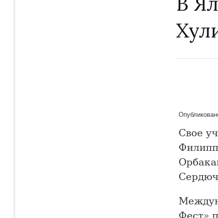
В Я
Хул
Опубликовано
Свое у
Филипп
Орбака
Сердюч
Междун
Фест» п