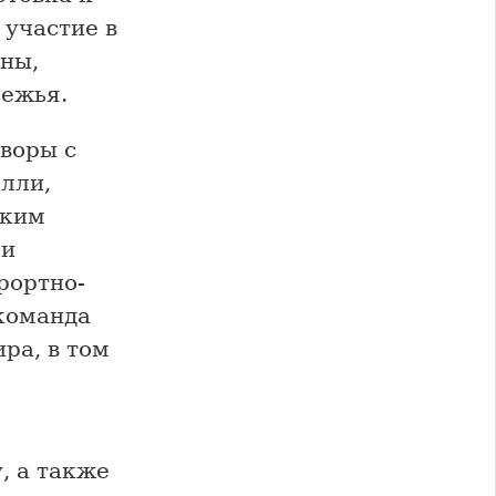
 участие в
ины,
бежья.
воры с
лли,
ским
ми
рортно-
команда
ра, в том
, а также