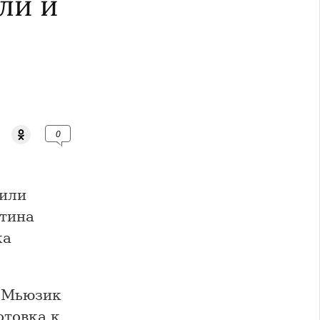
ли и
0
дили
стина
ка
 Мьюзик
отовка к