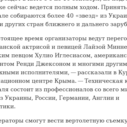
е сейчас ведется полным ходом. Принять
ле собираются более 40 «звезд» из Укра
и других стран ближнего и дальнего зару
стоящее время организаторы ведут перего
анской актрисой и певицей Лайзой Минне
ким певцом Хулио Иглесиасом, американ
нтом Ренди Джексоном и многими други
жными исполнителями, — рассказали в Ку
ационном центре Крыма. — Техническая 
ля состоит из профессионалов со всего ми
з Украины, России, Германии, Англии и
тики.
ераторы смогут вести вертолетную съемку