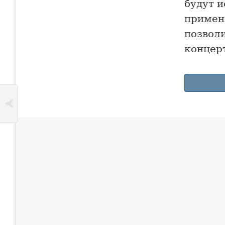
будут 
примен
позволи
концерт