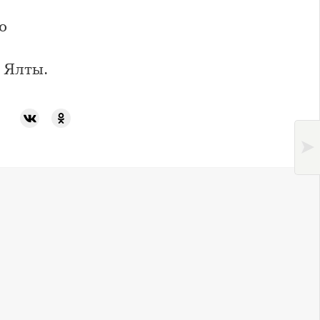
о
 Ялты.