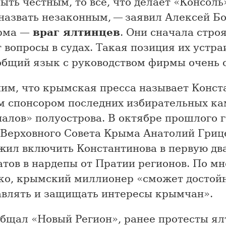
ыть честным, то все, что делает «Консоль»
назвать незаконным, — заявил Алексей Б
рма —
враг ялтинцев
. Они сначала строя
вопросы в судах. Такая позиция их устра
общий язык с руководством фирмы очень 
им, что крымская пресса называет Конст
м спонсором последних избирательных к
алов» полуострова. В октябре прошлого 
 Верховного Совета Крыма Анатолий Гриц
жил включить Константинова в первую дв
атов в нардепы от Пратии регионов. По м
ко, крымский миллионер «сможет достой
авлять и защищать интересы крымчан».
общал «Новый Регион», ранее протесты ял