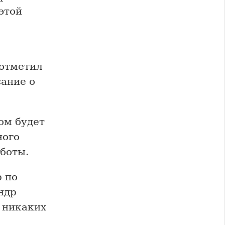
этой
 отметил
ание о
ом будет
ного
боты.
 по
ндр
 никаких