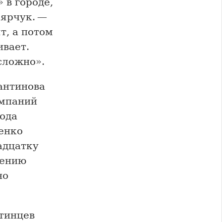
 в городе,
оярчук. —
т, а потом
ивает.
сложно».
антинова
ампаний
года
енко
адцатку
нению
но
тинцев