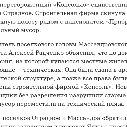
 перегороженный «Консолью» единственн
е Отрадное. Строительная фирма скинула
жную полосу рядом с пансионатом «При
ельный мусор.
итель поселкового головы Массандровско
ета Алексей Радченко объяснил, что по д
ория, на которой купаются местные жител
ющие — техническая. Она была сдана в ар
ческой структуре, а позже все права был
ены строительной фирмой «Консоль». Но
йщики без разрешения разрушили старые 
мусор переместили на технический пляж.
 поселков Отрадное и Массандра обратил
нным заявлением в горсовет Ялты с прось