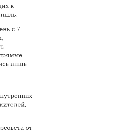
щих к
 пыль.
ень с 7
и, —
ч. —
 прямые
ись лишь
внутренних
 жителей,
рсовета от