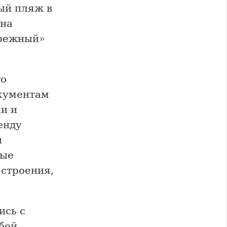
ый пляж в
 на
брежный»
го
окументам
и и
енду
и
вые
строения,
ись с
бой