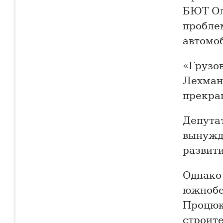
БЮТ Ол
пробле
автомо
«Грузо
Лехман
прекращ
Депутат
вынужд
развити
Однако
южнобе
Процюк
строите