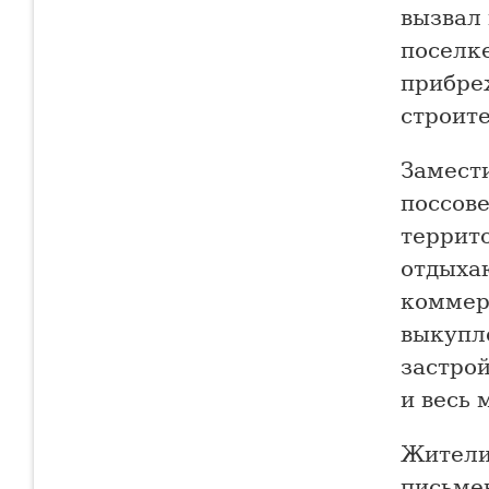
вызвал
поселк
прибре
строит
Замест
поссов
террит
отдыха
коммер
выкупл
застро
и весь 
Жители
письме