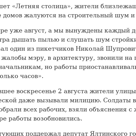
шет «Летняя столица», жители близлежа
е домов жалуются на строительный шум и
ре уже август, а мы вынуждены каждый д
утра дышать пылью и слушать шум стройк
зал один из пикетчиков Николай Шупрови
 жалобы мэру, в архитектуру, звонили на
начальникам, но работы приостанавливал
олько часов».
вшее воскресенье 2 августа жители улицы
еской даже вызывали милицию. Солдаты 
обрали всех рабочих, взяли объяснения с
ре работы возобновились.
тующих поддержал депутат Ялтинского го