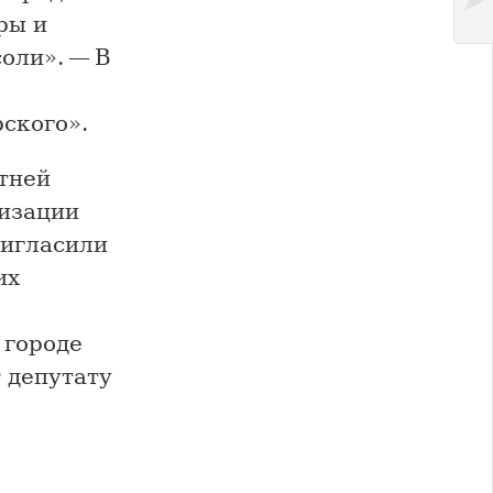
ры и
оли». — В
ского».
тней
изации
игласили
их
 городе
 депутату