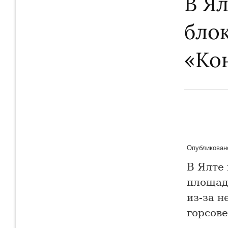
В Я
бло
«Ко
Опубликовано
В Ялте
площад
из-за 
горсове