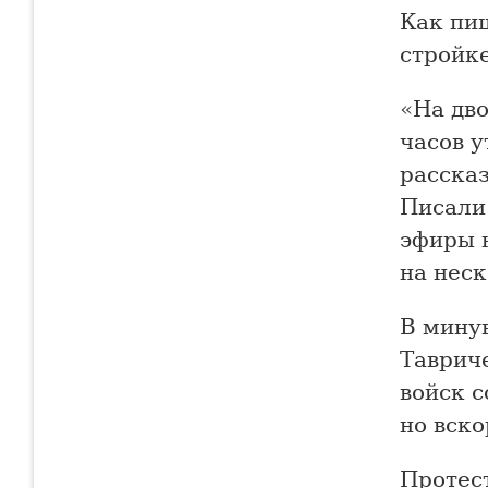
Как пи
стройк
«На дво
часов 
расска
Писали
эфиры 
на неск
В мину
Таврич
войск с
но вско
Протес