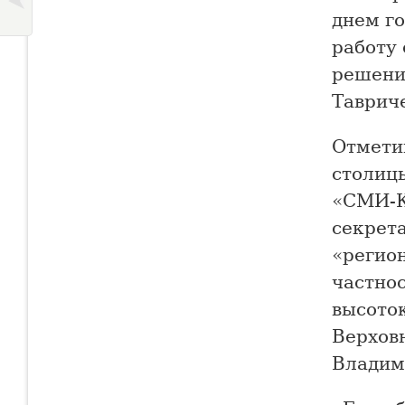
днем г
работу 
решении
Тавриче
Отмети
столиц
«СМИ-К
секрет
«регион
частнос
высото
Верхов
Владим