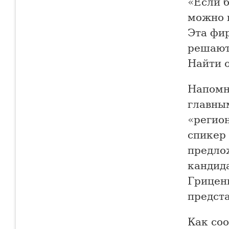
«Если б
можно 
Эта фи
решают 
Найти 
Напомн
главны
«регион
спикер
предло
кандид
Грицен
предст
Как со