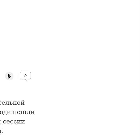
0
тельной
люди пошли
 сессии
.