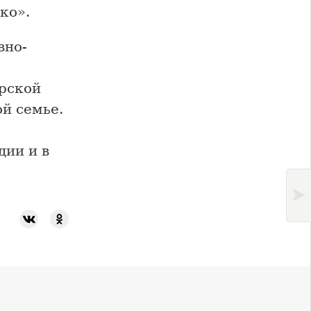
ко».
вно-
рской
й семье.
дии и в