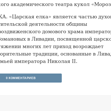
ого академического театра кукол «Мороз
А. «Царская елка» является частью духо
тительской деятельности общины
воздвиженского домового храма императо
Романовых в Ливадии, посвященной царско
тяжении многих лет приход возрождает
орительные традиции, основанные в Лива
мьей императора Николая II.
0 КОММЕНТАРИЕВ