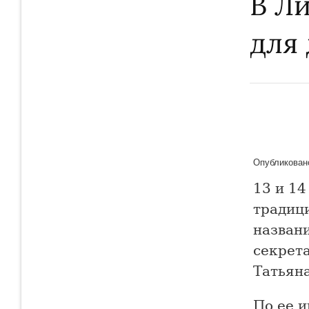
В Л
для
Опубликовано
13 и 14
традиц
назван
секрет
Татьян
По ее и