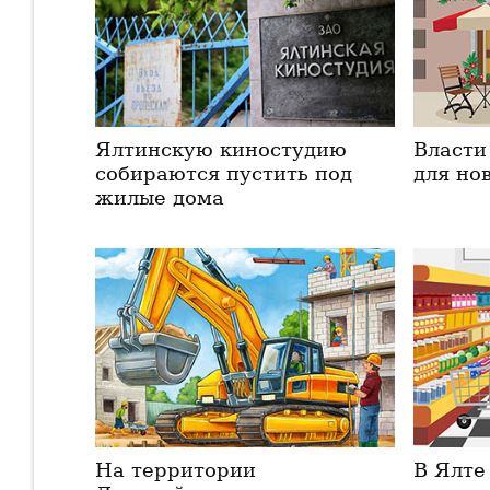
Ялтинскую киностудию
Власти
собираются пустить под
для но
жилые дома
На территории
В Ялте