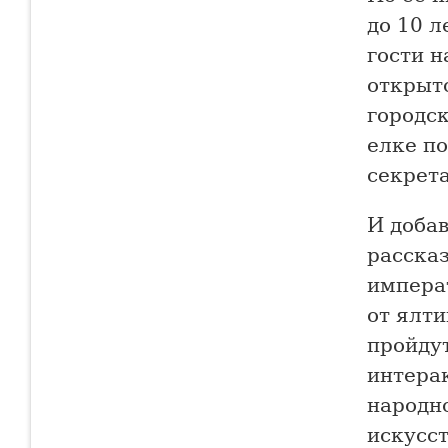
до 10 л
гости 
открыто
городск
елке по
секрета
И доба
рассказ
импера
от ялти
пройду
интера
народн
искусс