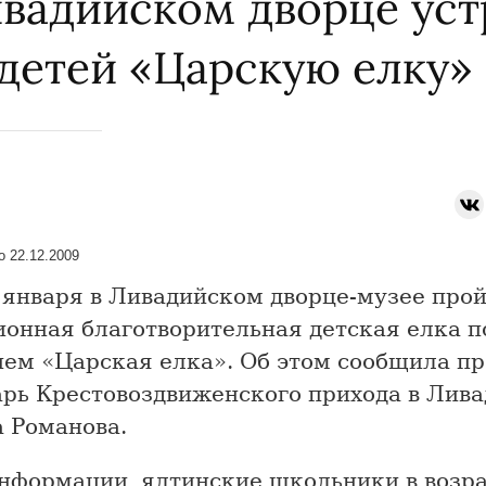
ивадийском дворце уст
 детей «Царскую елку»
 22.12.2009
 января в Ливадийском дворце-музее про
ионная благотворительная детская елка п
ием «Царская елка». Об этом сообщила пр
арь Крестовоздвиженского прихода в Лив
а Романова.
нформации, ялтинские школьники в возра