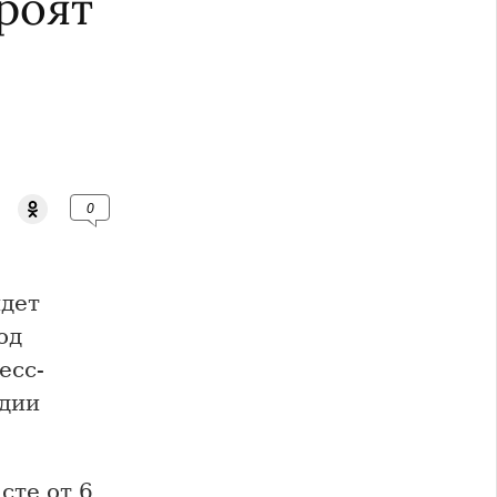
роят
0
йдет
од
есс-
адии
сте от 6