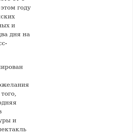
 этом году
нских
ных и
ва дня на
сс-
нирован
пожелания
того,
одняя
з
уры и
пектакль