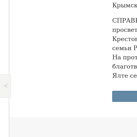
Крымск
СПРАВК
просве
Кресто
семьи 
На про
благотв
Ялте се