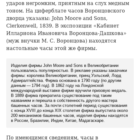
ударов негромким, приятным на слух медным
тоном. На циферблате часов Воронцовского
дворца указаны: John Moore and Sons,
Clerkenwell, 1839. В экспозиции «Кабинет
Иллариона Ивановича Воронцова-Дашкова»
(муж внучки М. С. Воронцова) находятся
настольные часы этой же фирмы.
Изделия фирмы John Moore and Sons в Великобритании
пользовались популярностью. В рекламе указаны заказчики
фирмы: королева Великобритании, принц Уэльский, Лорд
Адмиралтейства. Фирма основана в 1790 году (по другим
данным — 1794 год). В 1862 году на Лондонской
международной выставке фирме вручили призовую медаль.
В 1889 фирма прекратила существование под таким
названием и перешла в собственность другого мастера
башенных часов. За почти столетний период существования
с конца XVIII до конца XIX столетия фирма выпустила около
200 механизмов башенных часов, изделия фирмы находятся
в России, Бразилии, Индии, Китае, Мадагаскаре.
По имеющимся сведениям, часы в