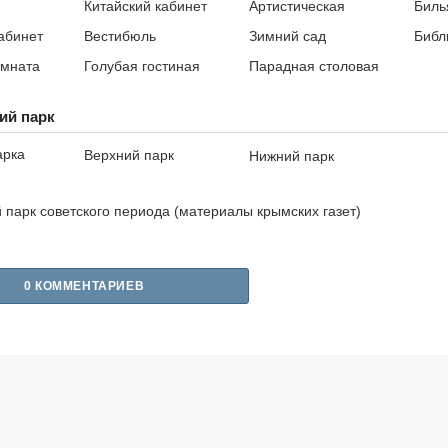
Китайский кабинет
Артистическая
Биль
абинет
Вестибюль
Зимний сад
Библ
омната
Голубая гостиная
Парадная столовая
ий парк
арка
Верхний парк
Нижний парк
 парк советского периода (материалы крымских газет)
0 КОММЕНТАРИЕВ