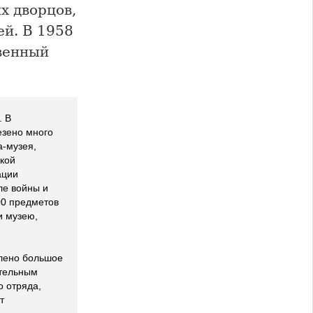
х дворцов,
ей. В 1958
твенный
. В
езено много
а-музея,
кой
ации
ле войны и
00 предметов
и музею,
влено большое
ительным
о отряда,
т