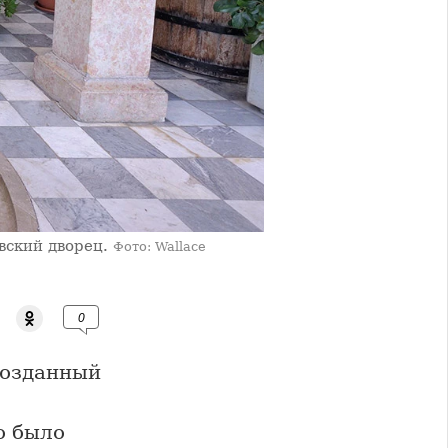
вский дворец.
Фото: Wallace
0
созданный
о было