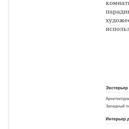
комнаты
парадны
художе
исполь
Экстерьер
Архитектура
Западный п
Интерьер 