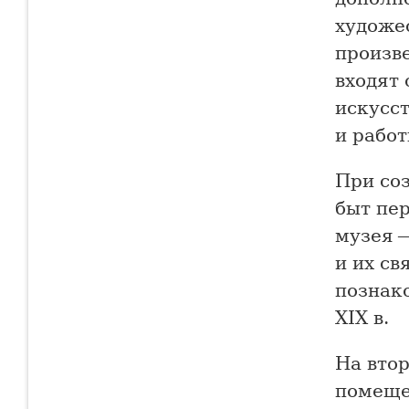
художе
произв
входят 
искусст
и работ
При соз
быт пе
музея 
и их св
познак
XIX в.
На вто
помеще