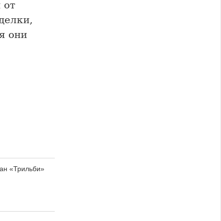
 от
делки,
я они
ан «Трильби»