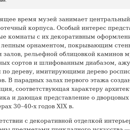
ния.
оящее время музей занимает центральный
иотечный корпуса. Особый интерес предс
ые комнаты с их декоративным оформлен
 лепным орнаментом, покрывающим стен
и залов, рельефной облицовкой каминов 
ных сортов и шлифованным диабазом, аж
й по дереву, имитирующими дерево роспи
в. В парадных залах первого этажа создан
иция, соответствующая характеру архитек
ика и дающая представление о дворцовых
рах 30–40-х годов XIX в.
етствии с декоративной отделкой интерь
ены предметами прикладного искусства 