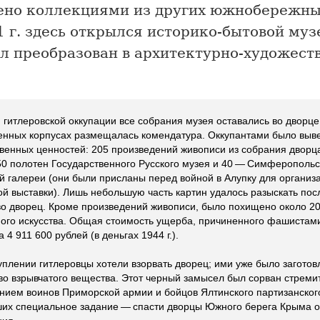
ено коллекциями из других южнобережны
1 г. здесь открылся историко-бытовой муз
ыл преобразован в архитектурно-художес
 гитлеровской оккупации все собрания музея оставались во дворце
енных корпусах размещалась комендатура. Оккупантами было выв
венных ценностей: 205 произведений живописи из собрания дворц
0 полотен Государственного Русского музея и 40 — Симферопольс
й галереи (они были присланы перед войной в Алупку для организ
й выставки). Лишь небольшую часть картин удалось разыскать пос
во дворец. Кроме произведений живописи, было похищено около 2
ого искусства. Общая стоимость ущерба, причиненного фашистам
 4 911 600 рублей (в деньгах 1944 г.).
уплении гитлеровцы хотели взорвать дворец; ими уже было загото
во взрывчатого вещества. Этот черный замысел был сорван стрем
нием воинов Приморской армии и бойцов Ялтинского партизанског
их специальное задание — спасти дворцы Южного берега Крыма о