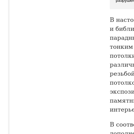
разруше
В наст
и библ
парадн
тонким
потолк
различ
резьбо
потолко
экспоз
памятн
интерье
В соотв
дополн