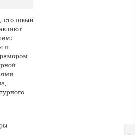
, столовый
тавляют
ием:
ы и
мрамором
урной
сями
а,
турного
еры
—