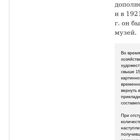
дополн
и в 192
г. он б
музей.
Во время
хозяйств
художест
свыше 15
картинно
временно
вернуть 
прикладн
составила
При отст
количест
наступле
получивш