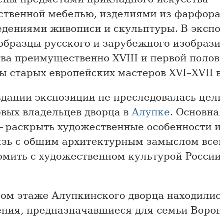
ственной мебелью, изделиями из фарфора
едениями живописи и скульптуры. В эксп
образцы русского и зарубежного изобраз
ва преимущественно XVIII и первой полов
ы старых европейских мастеров XVI–XVII в
дании экспозиции не преследовалась цел
рвых владельцев дворца в
Алупке
. Основна
— раскрыть художественные особенности 
язь с общим архитектурным замыслом все
омить с художественном культурой Росси
ром этаже Алупкинского дворца находили
ния, предназначавшиеся для семьи Ворон