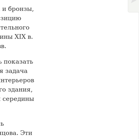
 и бронзы,
озицию
ительного
ины XIX в.
в.
ь показать
я задача
интерьеров
го здания,
и середины
сь
цова. Эти