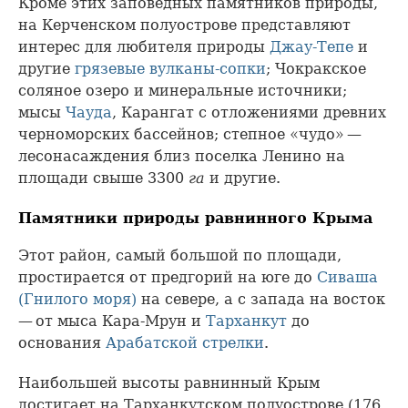
Кроме этих заповедных памятников природы,
на Керченском полуострове представляют
интерес для любителя природы
Джау-Тепе
и
другие
грязевые вулканы-сопки
; Чокракское
соляное озеро и минеральные источники;
мысы
Чауда
, Карангат с отложениями древних
черноморских бассейнов; степное «чудо» —
лесонасаждения близ поселка Ленино на
площади свыше 3300
га
и другие.
Памятники природы равнинного Крыма
Этот район, самый большой по площади,
простирается от предгорий на юге до
Сиваша
(Гнилого моря)
на севере, а с запада на восток
— от мыса Кара-Мрун и
Тарханкут
до
основания
Арабатской стрелки
.
Наибольшей высоты равнинный Крым
достигает на Тарханкутском полуострове (176