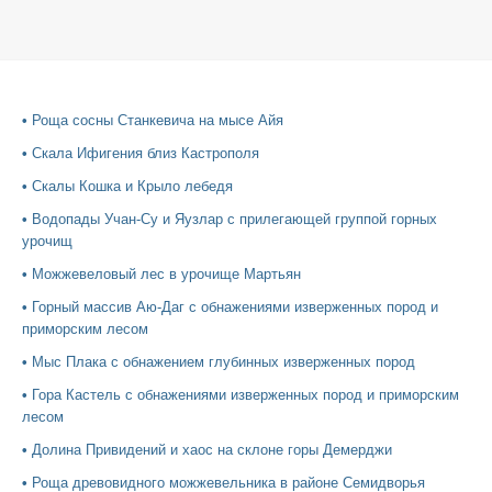
•
Роща сосны Станкевича на мысе Айя
•
Скала Ифигения близ Кастрополя
•
Скалы Кошка и Крыло лебедя
•
Водопады Учан-Су и Яузлар с прилегающей группой горных
урочищ
•
Можжевеловый лес в урочище Мартьян
•
Горный массив Аю-Даг с обнажениями изверженных пород и
приморским лесом
•
Мыс Плака с обнажением глубинных изверженных пород
•
Гора Кастель с обнажениями изверженных пород и приморским
лесом
•
Долина Привидений и хаос на склоне горы Демерджи
•
Роща древовидного можжевельника в районе Семидворья