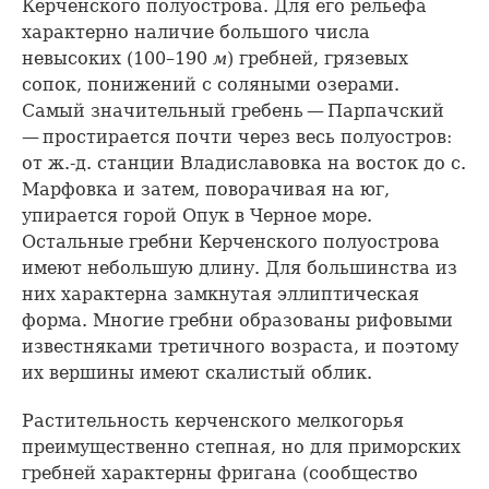
Керченского полуострова. Для его рельефа
характерно наличие большого числа
невысоких (100–190
м
) гребней, грязевых
сопок, понижений с соляными озерами.
Самый значительный гребень — Парпачский
— простирается почти через весь полуостров:
от ж.-д. станции Владиславовка на восток до с.
Марфовка и затем, поворачивая на юг,
упирается горой Опук в Черное море.
Остальные гребни Керченского полуострова
имеют небольшую длину. Для большинства из
них характерна замкнутая эллиптическая
форма. Многие гребни образованы рифовыми
известняками третичного возраста, и поэтому
их вершины имеют скалистый облик.
Растительность керченского мелкогорья
преимущественно степная, но для приморских
гребней характерны фригана (сообщество