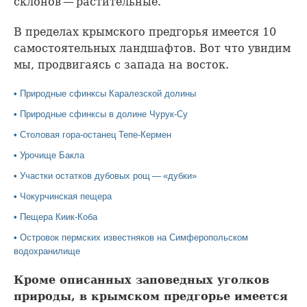
склонов — растительные.
В пределах крымского предгорья имеется 10
самостоятельных ландшафтов. Вот что увидим
мы, продвигаясь с запада на восток.
•
Природные сфинксы Каралезской долины
•
Природные сфинксы в долине Чурук-Су
•
Столовая гора-останец Тепе-Кермен
•
Урочище Бакла
•
Участки остатков дубовых рощ — «дубки»
•
Чокурчинская пещера
•
Пещера Киик-Коба
•
Островок пермских известняков на Симферопольском
водохранилище
Кроме описанных заповедных уголков
природы, в крымском предгорье имеется