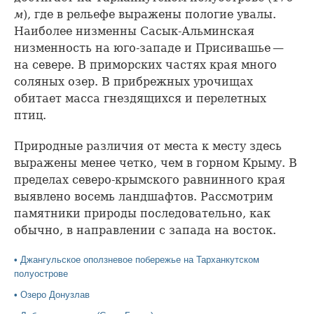
м
), где в рельефе выражены пологие увалы.
Наиболее низменны Сасык-Альминская
низменность на юго-западе и Присивашье —
на севере. В приморских частях края много
соляных озер. В прибрежных урочищах
обитает масса гнездящихся и перелетных
птиц.
Природные различия от места к месту здесь
выражены менее четко, чем в горном Крыму. В
пределах северо-крымского равнинного края
выявлено восемь ландшафтов. Рассмотрим
памятники природы последовательно, как
обычно, в направлении с запада на восток.
•
Джангульское оползневое побережье на Тарханкутском
полуострове
•
Озеро Донузлав