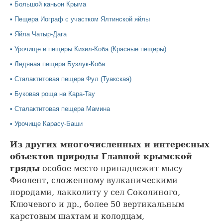
•
Большой каньон Крыма
•
Пещера Иограф с участком Ялтинской яйлы
•
Яйла Чатыр-Дага
•
Урочище и пещеры Кизил-Коба (Красные пещеры)
•
Ледяная пещера Бузлук-Коба
•
Сталактитовая пещера Фул (Туакская)
•
Буковая роща на Кара-Тау
•
Сталактитовая пещера Мамина
•
Урочище Карасу-Баши
Из других многочисленных и интересных
объектов природы Главной крымской
гряды
особое место принадлежит мысу
Фиолент, сложенному вулканическими
породами, лакколиту у сел Соколиного,
Ключевого и др., более 50 вертикальным
карстовым шахтам и колодцам,