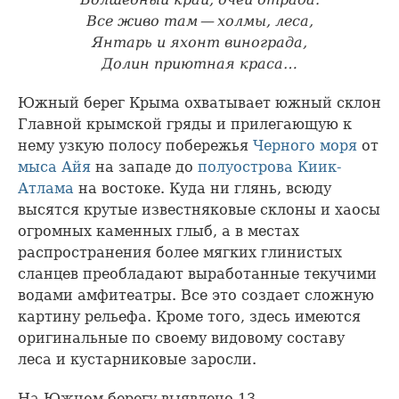
Все живо там — холмы, леса,
Янтарь и яхонт винограда,
Долин приютная краса…
Южный берег Крыма охватывает южный склон
Главной крымской гряды и прилегающую к
нему узкую полосу побережья
Черного моря
от
мыса Айя
на западе до
полуострова Киик-
Атлама
на востоке. Куда ни глянь, всюду
высятся крутые известняковые склоны и хаосы
огромных каменных глыб, а в местах
распространения более мягких глинистых
сланцев преобладают выработанные текучими
водами амфитеатры. Все это создает сложную
картину рельефа. Кроме того, здесь имеются
оригинальные по своему видовому составу
леса и кустарниковые заросли.
На Южном берегу выявлено 13