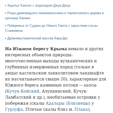
•
Ущелье Хапхал с водопадом Джур-Джур
•
Роща древовидного можжевельника и терпентинного дерева в
урочище Канака
•
Побережье от Судака до Нового Света с зарослями сосны
Станкевича
•
Древневулканический массив Кара-Даг
На Южном берегу Крыма
немало и других
интересных объектов природы:
многочисленные выходы вулканических и
глубинных изверженных пород (только в
аюдаг-кастельском лакколитовом ландшафте
их насчитывается свыше 20), характерные для
Южного берега каменные потоки — хаосы
(
Кучук-Койский
, Алупкинский, Кучук-
Ламбатский и др.), необитаемые островки у
побережья (скалы
Адалары (Близнецы)
у
Гурзуфа
, Птичьи скалы близ м.
Плака
),