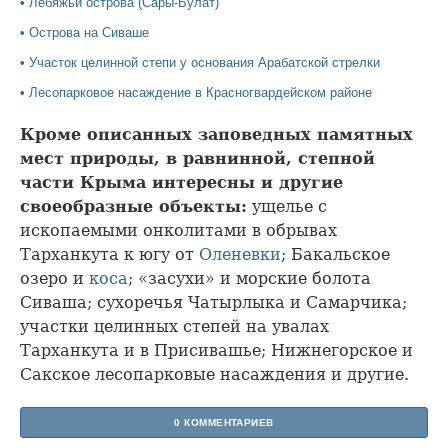
•
Лебяжьи острова (Сары-Булат)
•
Острова на Сиваше
•
Участок целинной степи у основания Арабатской стрелки
•
Лесопарковое насаждение в Красногвардейском районе
Кроме описанных заповедных памятных
мест природы, в равнинной, степной
части Крыма интересны и другие
своеобразные объекты:
ущелье с
ископаемыми онколитами в обрывах
Тарханкута к югу от
Оленевки
; Бакальское
озеро и
коса
; «засухи» и морские болота
Сиваша; сухоречья Чатырлыка и Самарчика;
участки целинных степей на увалах
Тарханкута и в Присивашье; Нижнегорское и
Сакское лесопарковые насаждения и другие.
0 КОММЕНТАРИЕВ