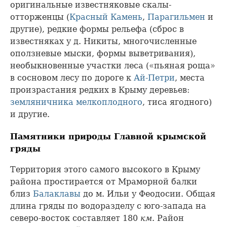
оригинальные известняковые скалы-
отторженцы (
Красный Камень
,
Парагильмен
и
другие), редкие формы рельефа (сброс в
известняках у д. Никиты, многочисленные
оползневые мыски, формы выветривания),
необыкновенные участки леса («пьяная роща»
в сосновом лесу по дороге к
Ай-Петри
, места
произрастания редких в Крыму деревьев:
земляничника мелкоплодного
, тиса ягодного)
и другие.
Памятники природы Главной крымской
гряды
Территория этого самого высокого в Крыму
района простирается от Мраморной балки
близ
Балаклавы
до м. Ильи у Феодосии. Общая
длина гряды по водоразделу с юго-запада на
северо-восток составляет 180
км
. Район