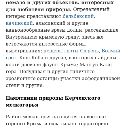
немало и других объектов, интересных
для любителя природы.
Определенный
интерес представляют
бельбекский
,
качинский
, альминский и другие
каньонообразные врезы долин, рассекающие
Внутреннюю крымскую гряду; здесь же
встречаются интересные формы
выветривания;
пещеры-гроты Сюрень
,
Волчий
грот
, Кош-Коба и другие, в которых найдены
кости древней фауны Крыма; Мангуп-Кале,
гора Шелудивая и другие типичные
эрозионные останцы; участки асфоделиновой
степи и другие.
Памятники природы Керченского
мелкогорья
Район мелкогорья находится на востоке
горного Крыма и охватывает территорию