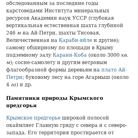
обследованным за последние годы
карстоведами Института минеральных
ресурсов Академии наук УССР (глубокая
вертикальная естественная шахта глубиной
246
м
на Ай-Петри, шахты Тисовая,
Величественная на
Караби-яйле
и другие);
самому обширному по площади в Крыму
подземному залу
Карани-Коба
(около 3000
кв.
м
); сосне-самолету и другим ветровым
флагообразной формы деревьям на
плато Ай-
Петри
; буковому лесу на горе Агармыш (около
4
га
) и др.
Памятники природы Крымского
предгорья
Крымское предгорье
широкой полосой
окаймляет Главную гряду с севера и с северо-
запада. Его территория простирается от