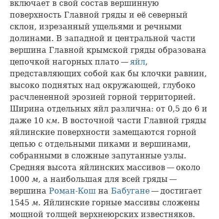
включает в свой состав вершинную
поверхность Главной гряды и её северный
склон, изрезанный ущельями и речными
долинами. В западной и центральной части
вершина Главной крымской гряды образована
цепочкой нагорных плато —
яйл
,
представляющих собой как бы клочки равнин,
высоко поднятых над окружающей, глубоко
расчлененной эрозией горной территорией.
Ширина отдельных яйл различна: от 0,5 до 6 и
даже 10
км
. В восточной части Главной гряды
яйлинские поверхности замещаются горной
цепью с отдельными пиками и вершинами,
собранными в сложные запутанные узлы.
Средняя высота яйлинских массивов — около
1000
м
, а наибольшая для всей гряды —
вершина
Роман-Кош
на
Бабугане
— достигает
1545
м
. Яйлинские горные массивы сложены
мощной толщей верхнеюрских известняков.