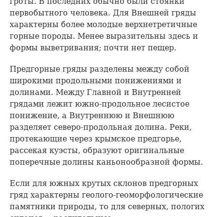
гроты. В последних обычно были стоянки
первобытного человека. Для Внешней гряды
характерны более молодые верхнетретичные
горные породы. Менее выразительны здесь и
формы выветривания; почти нет пещер.
Предгорные гряды разделены между собой
широкими продольными понижениями и
долинами. Между Главной и Внутренней
грядами лежит южно-продольное лесистое
понижение, а Внутреннюю и Внешнюю
разделяет северо-продольная долина. Реки,
протекающие через крымское предгорье,
рассекая куэсты, образуют оригинальные
поперечные долины каньонообразной формы.
Если для южных крутых склонов предгорных
гряд характерны геолого-геоморфологические
памятники природы, то для северных, пологих