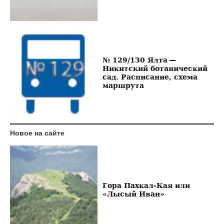
№ 129/130 Ялта —
Никитский ботанический
сад. Расписание, схема
маршрута
Новое на сайте
Гора Пахкал-Кая или
«Лысый Иван»