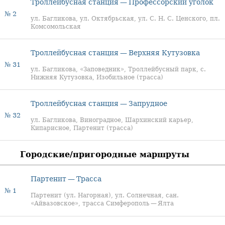
Троллейбусная станция — Профессорский уголок
№ 2
ул. Багликова, ул. Октябрьская, ул. С. Н. С. Ценского, пл.
Комсомольская
Троллейбусная станция — Верхняя Кутузовка
№ 31
ул. Багликова, «Заповедник», Троллейбусный парк, с.
Нижняя Кутузовка, Изобильное (трасса)
Троллейбусная станция — Запрудное
№ 32
ул. Багликова, Виноградное, Шархинский карьер,
Кипарисное, Партенит (трасса)
Городские/пригородные маршруты
Партенит — Трасса
№ 1
Партенит (ул. Нагорная), ул. Солнечная, сан.
«Айвазовское», трасса Симферополь — Ялта