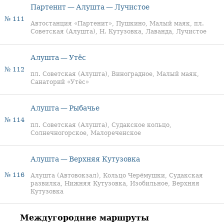
Партенит — Алушта — Лучистое
№ 111
Автостанция «Партенит», Пушкино, Малый маяк, пл.
Советская (Алушта), Н. Кутузовка, Лаванда, Лучистое
Алушта — Утёс
№ 112
пл. Советская (Алушта), Виноградное, Малый маяк,
Санаторий «Утёс»
Алушта — Рыбачье
№ 114
пл. Советская (Алушта), Судакское кольцо,
Солнечногорское, Малореченское
Алушта — Верхняя Кутузовка
№ 116
Алушта (Автовокзал), Кольцо Черёмушки, Судакская
развилка, Нижняя Кутузовка, Изобильное, Верхняя
Кутузовка
Междугородние маршруты