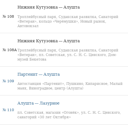
Нижняя Кутузовка — Алушта
№ 108
Троллейбусный парк, Судакская развилка, Санаторий
«Ветеран», кольцо «Черёмушки», Новый рынок,
Автовокзал
Нижняя Кутузовка — Алушта
№ 108А
Троллейбусный парк, Судакская развилка, Санаторий
«Ветеран», пл. Советская, ул. С. Н. С. Ценского, Дом-
музей Бекетова
Партенит — Алушта
№ 109
Автостанция «Партенит», Пушкино, Кипарисное, Малый
маяк, Виноградное, центр (Алушта)
Алушта — Лазурное
№ 110
пл. Советская, магазин «Огонёк», ул. С. Н. С. Ценского,
санаторий «30 лет Октября»