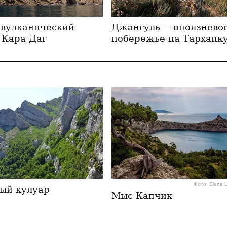
вулкани­ческий
Джангуль — оползнево
 Кара-Даг
побережье на Тарханк
Фото: Elena 
ый кулуар
Мыс Капчик