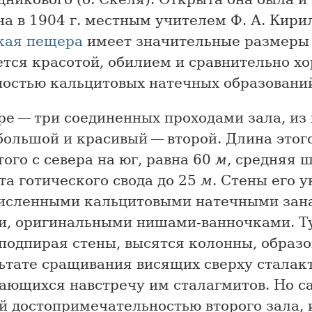
а в 1904 г. местным учителем Ф. А. Кири
кая пещера
имеет значительные размеры
ется красотой, обилием и сравнительно х
ностью кальцитовых натечных образовани
ре — три соединенных проходами зала, из
ольшой и красивый — второй. Длина этого
ого с севера на юг, равна 60
м
, средняя 
ота готического свода до 25
м
. Стены его 
исленными кальцитовыми натечными зан
и, оригинальными нишами-ванночками. Ту
 подпирая стены, высятся колонны, образ
ьтате сращивания висящих сверху сталак
ающихся навстречу им сталагмитов. Но с
й достопримечательностью второго зала, 