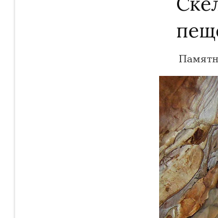
Ске
пещ
Памятн