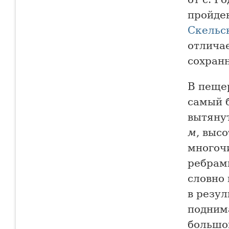
пройден
Скельс
отлича
сохран
В пеще
самый б
вытянут
м
, выс
многоч
ребрам
словно
в резул
подним
большо