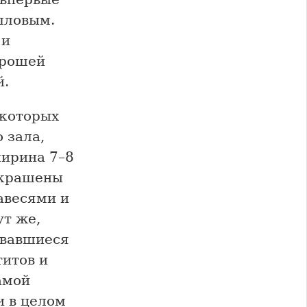
лловым.
 и
орошей
й.
 которых
 зала,
ширина 7–8
украшены
авесями и
т же,
овавшиеся
титов и
амой
и в целом