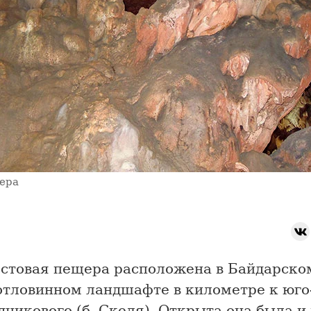
ера
рстовая пещера расположена в Байдарско
отловинном ландшафте в километре к юго
одникового (б. Скеля). Открыта она была и