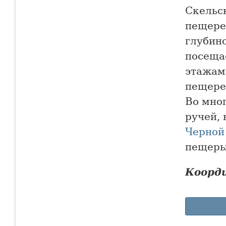
Скельс
пещере
глубин
посеща
этажам
пещере 
Во мног
ручей, 
Черной
пещеры
Коорд