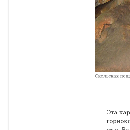
Скельская пещ
Эта ка
горнок
от с. Р