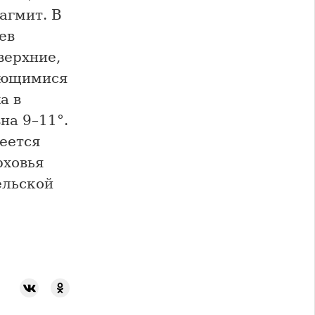
агмит. В
ев
верхние,
ующимися
а в
на 9–11°.
меется
рховья
ельской