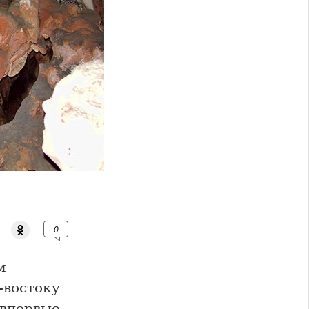
0
м
-востоку
 впервые