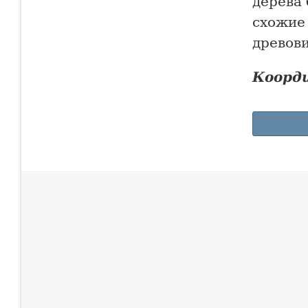
дерева
схожие
древов
Коорд