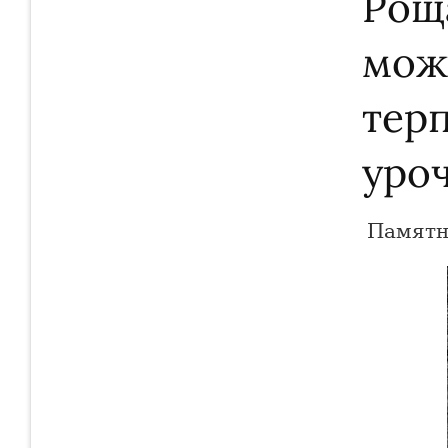
Рощ
мож
тер
уро
Памятн