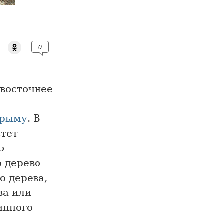
0
восточнее
рыму
. В
стет
о
о дерево
о дерева,
ва или
инного