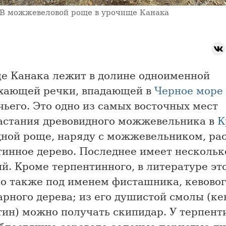
В можжевеловой роще в урочище Канака
е Канака лежит в долине одноименной
хающей речки, впадающей в
Черное море
чьего. Это одно из самых восточных мест
астания древовидного можжевельника в
К
дной роще, наряду с можжевельником, ра
тинное дерево. Последнее имеет нескольк
й. Кроме терпентинного, в литературе эт
но также под именем фисташника, кевовог
рного дерева; из его душистой смолы (ке
тин) можно получать скипидар. У терпент