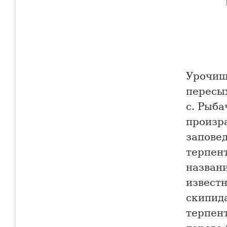
Урочищ
пересы
с. Рыба
произр
запове
терпен
названи
извест
скипида
терпен