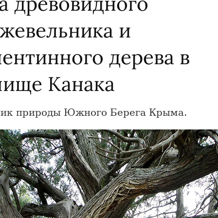
а древовидного
жевельника и
пентинного дерева в
чище Канака
ик природы Южного Берега Крыма.