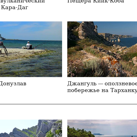
вулкани­ческий
Пещера Киик-Коба
 Кара-Даг
Донузлав
Джангуль — оползнево
побережье на Тарханк