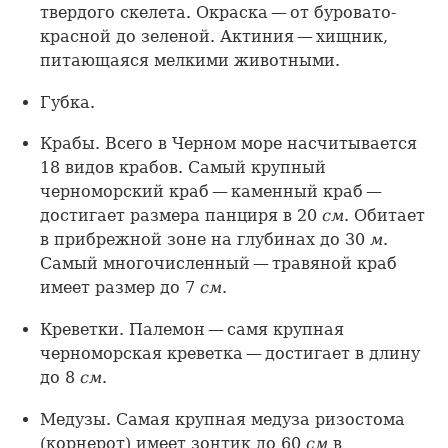
твердого скелета. Окраска — от буровато-
красной до зеленой. Актиния — хищник,
питающаяся мелкими животными.
Губка.
Крабы. Всего в Черном море насчитывается
18 видов крабов. Самый крупный
черноморский краб — каменный краб —
достигает размера панциря в 20
см
. Обитает
в прибрежной зоне на глубинах до 30
м
.
Самый многочисленный — травяной краб
имеет размер до 7
см
.
Креветки. Палемон — самя крупная
черноморская креветка — достигает в длину
до 8
см
.
Медузы. Самая крупная медуза ризостома
(корнерот) имеет зонтик до 60
см
в