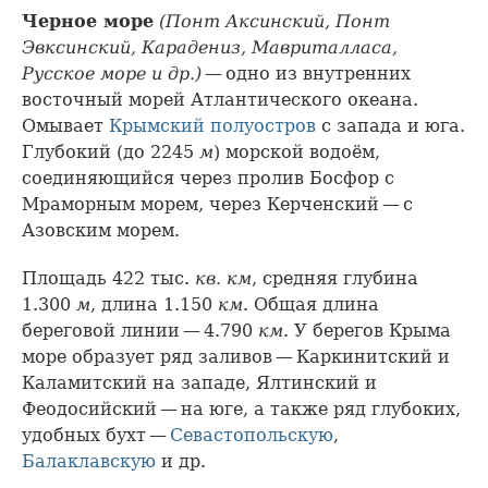
Черное море
(Понт Аксинский, Понт
Эвксинский, Карадениз, Мавриталласа,
Русское море и др.)
— одно из внутренних
восточный морей Атлантического океана.
Омывает
Крымский полуостров
с запада и юга.
Глубокий (до 2245
м
) морской водоём,
соединяющийся через пролив Босфор с
Мраморным морем, через Керченский — с
Азовским морем.
Площадь 422 тыс.
кв. км
, средняя глубина
1.300
м
, длина 1.150
км
. Общая длина
береговой линии — 4.790
км
. У берегов Крыма
море образует ряд заливов — Каркинитский и
Каламитский на западе, Ялтинский и
Феодосийский — на юге, а также ряд глубоких,
удобных бухт —
Севастопольскую
,
Балаклавскую
и др.