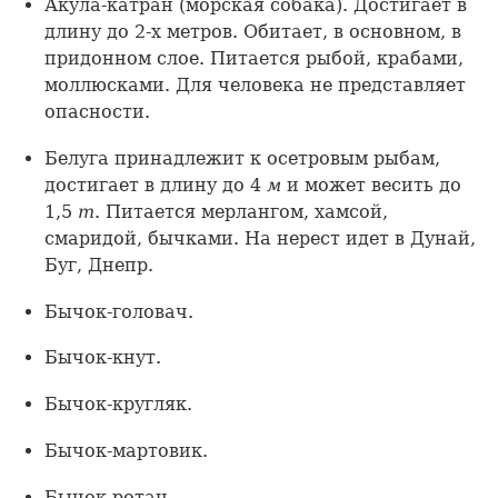
Акула-катран (морская собака). Достигает в
длину до 2-х метров. Обитает, в основном, в
придонном слое. Питается рыбой, крабами,
моллюсками. Для человека не представляет
опасности.
Белуга принадлежит к осетровым рыбам,
достигает в длину до 4
м
и может весить до
1,5
т
. Питается мерлангом, хамсой,
смаридой, бычками. На нерест идет в Дунай,
Буг, Днепр.
Бычок-головач.
Бычок-кнут.
Бычок-кругляк.
Бычок-мартовик.
Бычок-ротан.