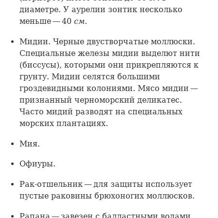
диаметре. У аурелии зонтик несколько
меньше — 40
см
.
Мидии. Черные двустворчатые моллюски.
Специальные железы мидии выделют нити
(биссусы), которыми они прикрепляются к
грунту. Мидии селятся большими
гроздевидными колониями. Мясо мидии —
признанный черноморский деликатес.
Часто мидий разводят на специальных
морских плантациях.
Мия.
Офиуры.
Рак-отшельник — для защиты использует
пустые раковины брюхоногих моллюсков.
Рапана — завезен с балластными водами