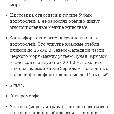
моря.
Цистозира относится к группе бурых
водорослей. В ее зарослях обычно живут
многочисленные мелкие животные.
Филлофора относится к группе красных
водорослей. Это упругие красные стебли
длиной до 25
см
. В Северо-Западной части
Черного моря (между устьем Дуная, Крымом
и Одессой) на глубинах 20–60
м
. находится
так называемое «поле Зернова» — сплошные
заросли филлофоры площадью до 11 тыс.
м²
.
Ульва.
Энтероморфа.
Зостера (морская трава) — высшее цветковое
растение, приспособившееся к жизни в