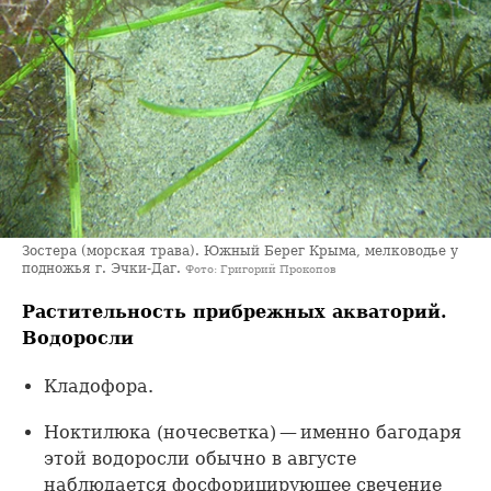
Зостера (морская трава). Южный Берег Крыма, мелководье у
подножья г. Эчки-Даг.
Фото: Григорий Прокопов
Растительность прибрежных акваторий.
Водоросли
Кладофора.
Ноктилюка (ночесветка) — именно багодаря
этой водоросли обычно в августе
наблюдается фосфорицирующее свечение