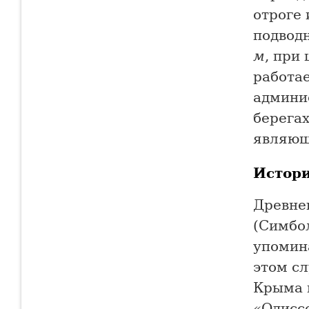
отроге
подвод
м
, при
работа
админи
берега
являющ
Истор
Древне
(Симбол
упомина
этом с
Крыма в
«Одисс