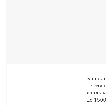
Балакл
тектон
скально
до 1500