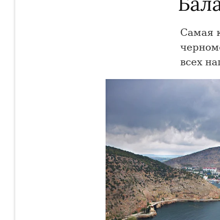
Бала
Самая к
черномо
всех на