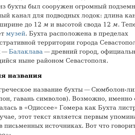
 из бухты был сооружен огромный подземн
ный канал для подводных лодок: длина ка
 ширине до 12
м
и высотой свода 12
м
. Теп
ет
музей
. Бухта расположена в пределах
стративной территории города Севастопо
х —
Балаклава
— древний город, официаль
ийся ныне районом Севастополя.
ия названия
греческое название бухты — Сюмболон-л
он, гавань символов). Возможно, именно 
лась в «Одиссее» Гомера как Бухта листр
лучае, этот текст является первым упоми
 письменных источниках. Вот что говорит
ее»: