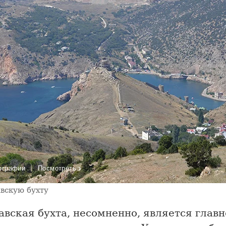
›
ографии
Посмотреть
авскую бухту
вская бухта, несомненно, является главн