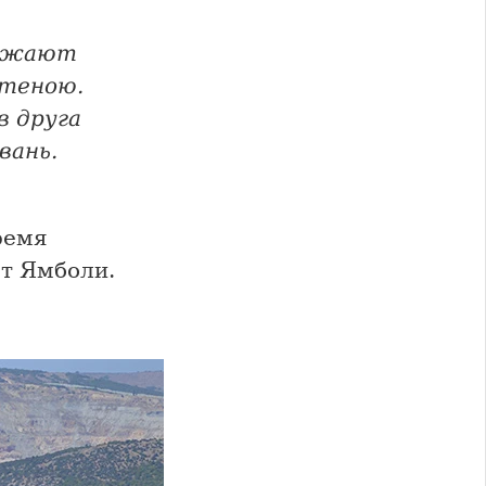
ружают
стеною.
в друга
вань.
ремя
рт Ямболи.