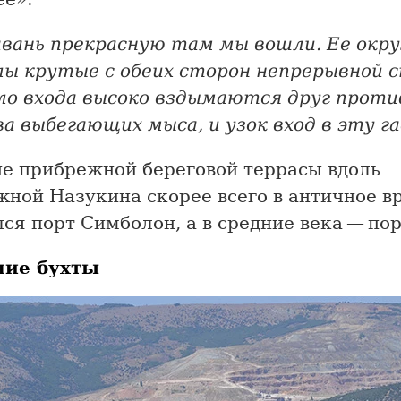
авань прекрасную там мы вошли. Ее ок
лы крутые с обеих сторон непрерывной 
ло входа высоко вздымаются друг проти
а выбегающих мыса, и узок вход в эту га
не прибрежной береговой террасы вдоль
жной Назукина скорее всего в античное в
ся порт Симболон, а в средние века — по
ние бухты