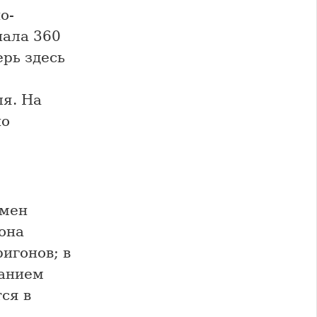
о-
нала 360
ерь здесь
ля. На
но
имен
она
игонов; в
нанием
ся в