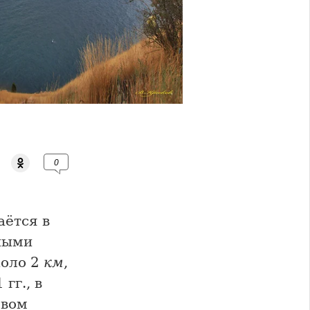
0
аётся в
ными
коло 2
км
,
 гг., в
овом