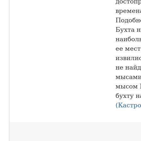
достопр
времен
Подобн
Бухта н
наибол
ее мест
извили
не найд
мысами 
мысом К
бухту н
(Кастро