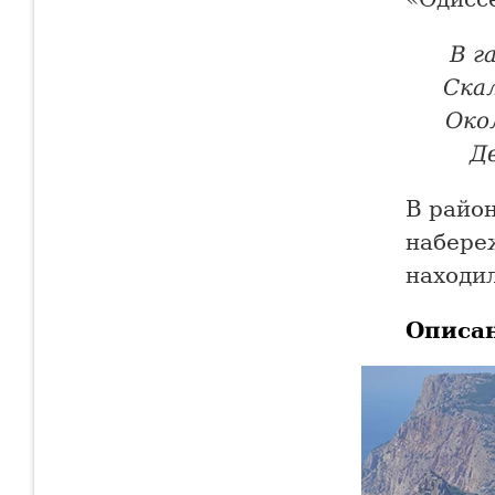
В г
Ска
Око
Дв
В райо
набере
находил
Описа