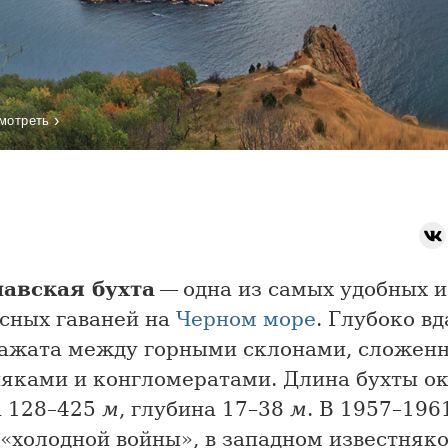
›
мотреть
авская бухта
— одна из самых удобных и
сных гаваней на
Черном море
. Глубоко вд
зажата между горными склонами, сложен
няками и конгломератами. Длина бухты о
 128–425
м
, глубина 17–38
м
. В 1957–1961
 «холодной войны», в западном известняк