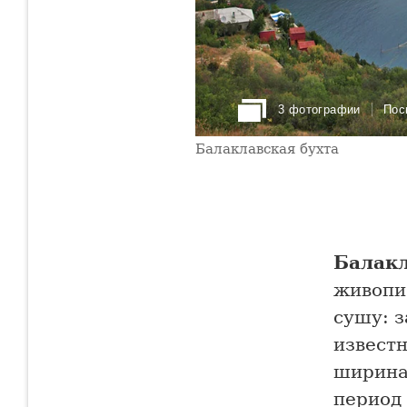
3 фотографии
Пос
Балаклавская бухта
Балакл
живопи
сушу: 
извест
ширина
период