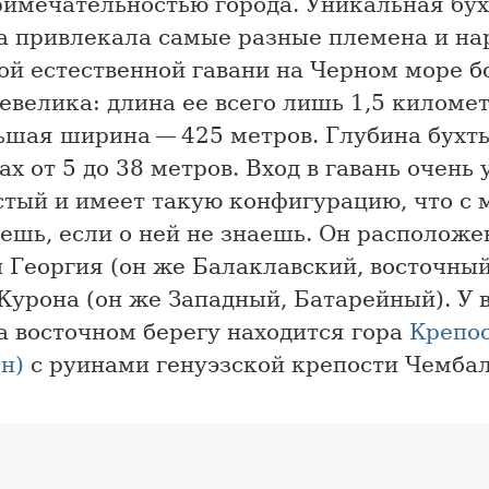
имечательностью города. Уникальная бухт
а привлекала самые разные племена и на
ой естественной гавани на Черном море б
евелика: длина ее всего лишь 1,5 километ
ьшая ширина — 425 метров. Глубина бухты
ах от 5 до 38 метров. Вход в гавань очень 
стый и имеет такую конфигурацию, что с 
ешь, если о ней не знаешь. Он располож
Георгия (он же Балаклавский, восточный
урона (он же Западный, Батарейный). У в
а восточном берегу находится гора
Крепо
н)
с руинами генуэзской крепости Чембал