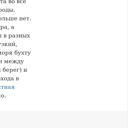
а во все
роды.
ольше нет.
ра, а
 в разных
узкий,
моря бухту
ен между
 берег) и
хода в
стная
о.