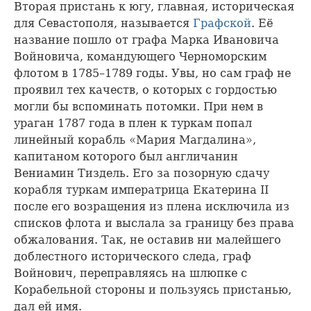
Вторая пристань к югу, главная, историческая
для Севастополя, называется
Графской
. Её
название пошло от графа Марка Ивановича
Войновича, командующего Черноморским
флотом в 1785–1789 годы. Увы, но сам граф не
проявил тех качеств, о которых с гордостью
могли бы вспоминать потомки. При нем в
ураган 1787 года в плен к туркам попал
линейный корабль «Мария Магдалина»,
капитаном которого был англичанин
Вениамин Тиздель. Его за позорную сдачу
корабля туркам императрица Екатерина II
после его возращения из плена исключила из
списков флота и выслала за границу без права
обжалования. Так, не оставив ни малейшего
доблестного исторического следа, граф
Войнович, переправляясь на шлюпке с
Корабельной стороны и пользуясь пристанью,
дал ей имя.