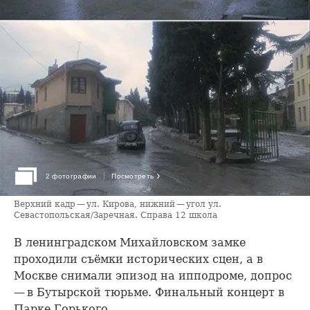
›
2 фотографии
Посмотреть
Верхний кадр — ул. Кирова, нижний — угол ул.
Севастопольская/Заречная. Справа 12 школа
В ленинградском Михайловском замке
проходили съёмки исторических сцен, а в
Москве снимали эпизод на ипподроме, допрос
— в Бутырской тюрьме. Финальный концерт в
Парке Горького.