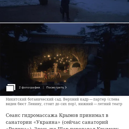
›
2 фотографии
Посмотреть
Никитский ботанический сад. Верхний кадр — партер (слева
виден бюст Ленину, стоит до сих пор), нижний — летний театр
Сеанс гидромассажа Крымов принимал в
санатории «Украина» (сейчас санаторий