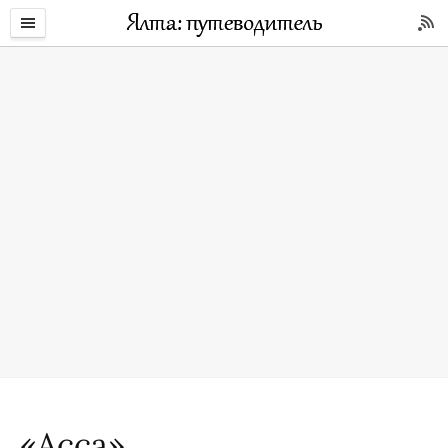
«Асса»