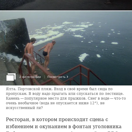
›
2 фотографии
Посмотреть
Ялта. Портовской пляж. Вход в своё время был сюда по
пропускам. В воду надо прыгать или спускаться по лестнице.
Камень — популярное место для прыжков. Снег в воде — что-то
очень необычное (вода не опускается ниже 12°), не
искусственный ли?
Ресторан, в котором происходит сцена с
избиением и окунанием в фонтан уголовника