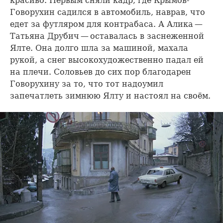
красиво. Первым сняли кадр, где Крымов-
Говорухин садился в автомобиль, наврав, что
едет за футляром для контрабаса. А Алика —
Татьяна Друбич — оставалась в заснеженной
Ялте. Она долго шла за машиной, махала
рукой, а снег высокохудожественно падал ей
на плечи. Соловьев до сих пор благодарен
Говорухину за то, что тот надоумил
запечатлеть зимнюю Ялту и настоял на своём.