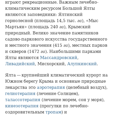
играют рекреационные. Важным лечебно-
климатическим ресурсом Большой Ялты
являются заповедники: Ялтинский
горнолесной (площадь 14,5 тыс.
га
), «Мыс
Мартьян» (площадь 240
га
), Крымский
природный. Велико значение памятников
садово-паркового искусства государственного
и местного значения (415
га
), местных парков
и скверов (1472
га
). Наибольшими парками
Ялты являются
Массандровский
,
Ливадийский
, Мисхорский,
Алупкинский
.
Ялта — крупнейший климатический курорт на
Южном берегу Крыма и основные природные
лекарства это
аэротерапия
(целебный воздух),
гелиотерапия
(лечение Солнцем),
талассотерапия
(лечение морем, сон у моря),
кинезотерапия
(прогулки по лечебно-
оздоровительным
тропам
) и