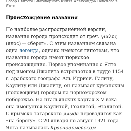
Собор Святого Благоверного Князя Александра Невского в
Ялте
Происхождение названия
По наиболее распространённой версии,
название города происходит от греч. γιαλος
(ялос) — «берег». С этим названием связана
одна
легенда
, однако имеются гипотезы, что
название города имеет тюркское
происхождение. Первое упоминание о Ялте
под именем Джалита встречается в труде 1154
г. арабского географа Аль-Идриси. Галиту,
Каулиту или Джалиту, он называет куманским
(половецким) городом на черноморском
побережье. На итальянских картах XIV века
она именуется Каулитой, Геалитой, Эталитой.
С крымско-татарского
ялыда
переводится как
«на берегу». С 20 января по август 1921 года
Ялта называлась
Красноармейском
.