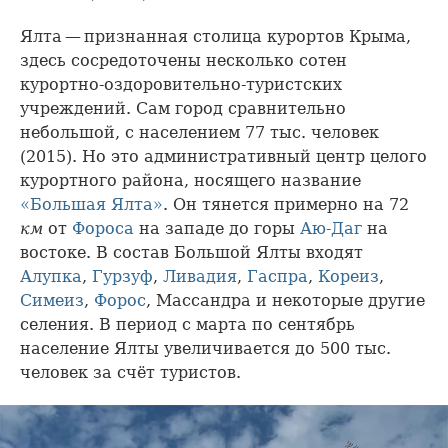
Ялта — признанная столица курортов Крыма,
здесь сосредоточены несколько сотен
курортно-оздоровительно-туристских
учреждений. Сам город сравнительно
небольшой, с населением 77 тыс. человек
(2015). Но это административный центр целого
курортного района, носящего название
«Большая Ялта»
. Он тянется примерно на 72
км
от
Фороса
на западе до горы
Аю-Даг
на
востоке. В состав Большой Ялты входят
Алупка
,
Гурзуф
,
Ливадия
,
Гаспра
,
Кореиз
,
Симеиз
,
Форос
, Массандра и некоторые другие
селения. В период с марта по сентябрь
население Ялты увеличивается до 500 тыс.
человек за счёт туристов.