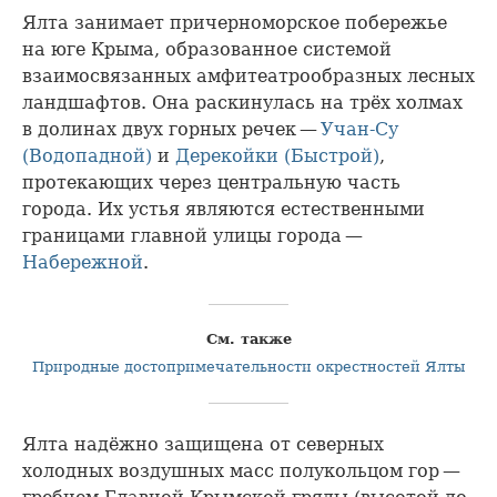
Ялта занимает причерноморское побережье
на юге Крыма, образованное системой
взаимосвязанных амфитеатрообразных лесных
ландшафтов. Она раскинулась на трёх холмах
в долинах двух горных речек —
Учан-Су
(Водопадной)
и
Дерекойки (Быстрой)
,
протекающих через центральную часть
города. Их устья являются естественными
границами главной улицы города —
Набережной
.
См. также
Природные достопри­ме­ча­тель­ности окрестностей Ялты
Ялта надёжно защищена от северных
холодных воздушных масс полукольцом гор —