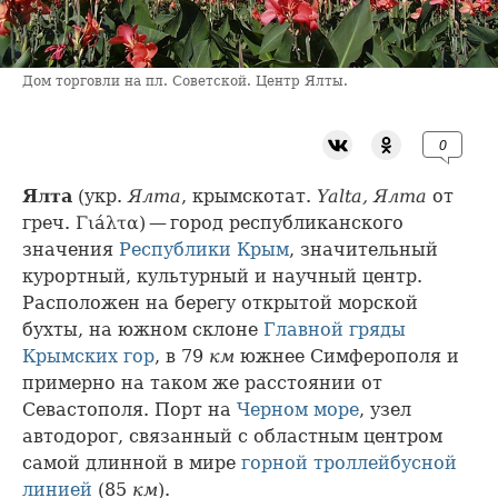
Дом торговли на пл. Советской. Центр Ялты.
0
Ялта
(укр.
Ялта
, крымскотат.
Yalta, Ялта
от
греч. Γιáλτα) — город республиканского
значения
Республики Крым
, значительный
курортный, культурный и научный центр.
Расположен на берегу открытой морской
бухты, на южном склоне
Главной гряды
Крымских гор
, в 79
км
южнее Симферополя и
примерно на таком же расстоянии от
Севастополя. Порт на
Черном море
, узел
автодорог, связанный с областным центром
самой длинной в мире
горной троллейбусной
линией
(85
км
).