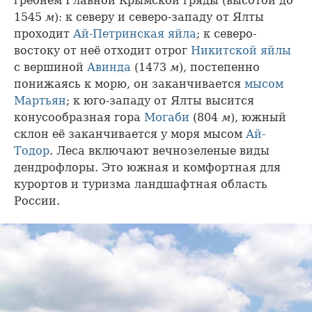
гребнем Главной Крымской гряды (высотой до
1545
м
): к северу и северо-западу от Ялты
проходит
Ай-Петринская яйла
; к северо-
востоку от неё отходит отрог
Никитской яйлы
с вершиной
Авинда
(1473
м
), постепенно
понижаясь к морю, он заканчивается
мысом
Мартьян
; к юго-западу от Ялты высится
конусообразная гора
Могаби
(804
м
), южный
склон её заканчивается у моря мысом
Ай-
Тодор
. Леса включают вечнозеленые виды
дендрофлоры. Это южная и комфортная для
курортов и туризма ландшафтная область
России.