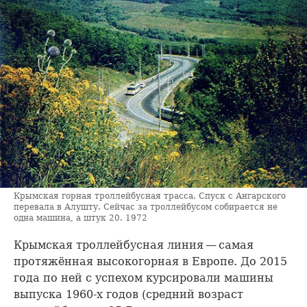
Крымская горная троллейбусная трасса. Спуск с Ангарского
перевала в Алушту. Сейчас за троллейбусом собирается не
одна машина, а штук 20. 1972
Крымская троллейбусная линия — самая
протяжённая высокогорная в Европе. До 2015
года по ней с успехом курсировали машины
выпуска 1960-х годов (средний возраст