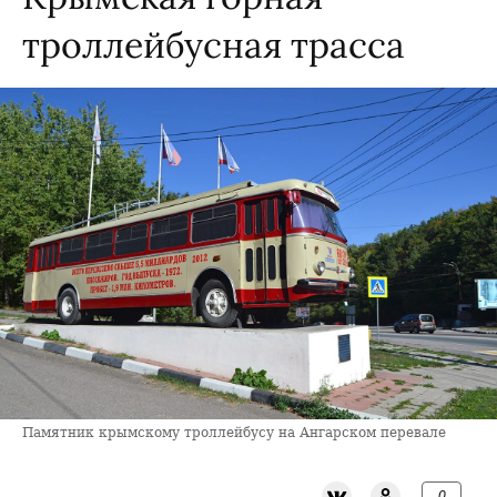
троллейбусная трасса
Памятник крымскому троллейбусу на Ангарском перевале
0