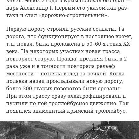
князь. Через 2 года в Крым приехал его брат —
царь Александр I. Первым его указом как-раз-
таки и стал «дорожно-строительный».
Первую дорогу строили русские солдаты. Та
дорога, что функционирует в настоящее время,
т.н. новая, была проложена в 50–60-х годах XX
века. На некоторых участках новая трасса
повторяет старую. Правда, прежняя была в 2
раза уже и в точности повторяла рельеф
местности — петляла вслед за речкой. Когда
полвека назад прокладывали новую дорогу,
более 300 старых поворотов были срезаны.
При этом трассу сразу электрофицировали и
пустили по ней троллейбусное движение. Так
появился знаменитый крымский троллейбус.