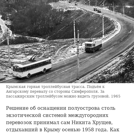
Крымская горная троллейбусная трасса. Подъём к
Ангарскому перевалу со стороны Симферополя. За
пассажирским троллейбусом можно видеть грузовой. 1965
Решение об оснащении полуострова столь
экзотической системой междугородних
перевозок принимал сам Никита Хрущев,
отдыхавший в Крыму осенью 1958 года. Как