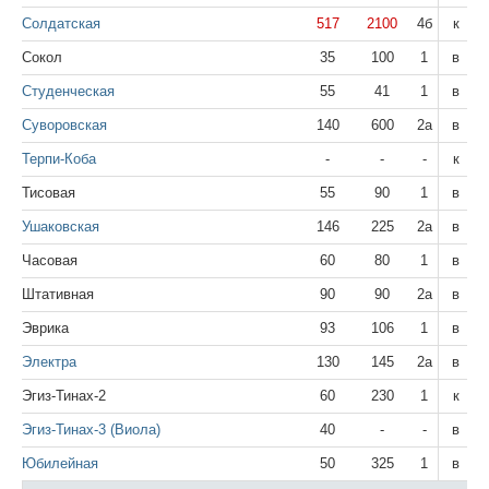
Солдатская
517
2100
4б
к
Сокол
35
100
1
в
Студенческая
55
41
1
в
Суворовская
140
600
2а
в
Терпи-Коба
-
-
-
к
Тисовая
55
90
1
в
Ушаковская
146
225
2а
в
Часовая
60
80
1
в
Штативная
90
90
2а
в
Эврика
93
106
1
в
Электра
130
145
2а
в
Эгиз-Тинах-2
60
230
1
к
Эгиз-Тинах-3 (Виола)
40
-
-
в
Юбилейная
50
325
1
в