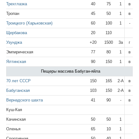
Трехглазка
40
75
1
в
Тропан
45
50
1
в
Троицкого (Харьковская)
60
100
1
-
Щербакова
20
110
Узунджа
+20
1500
3а
г
Эмпирическая
77
80
1
в
Ялтинская
90
150
1
в
Пещеры массива Бабуган-яйла
70 лет СССР
150
165
2-А
в
Бабуганская
103
150
2-А
в
Вернадского шахта
41
90
-
в
Куш-Кая
Качинская
50
50
1
Оленья
65
10
1
Спортивная
50
40
1