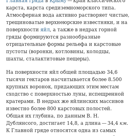
Главная гряда
в
Крыму
— край классического
карста, карста средиземноморского типа.
Атмосферная вода активно растворяет чистые,
трещиноватые верхнеюрские известняки, и на
поверхности
яйл
, а также в недрах горной
гряды формируются разнообразные
отрицательные формы рельефа и карстовые
пустоты (воронки, котловины, колодцы,
шахты, сталактитовые пещеры).
На поверхности яйл общей площадью 34,6
тысячи гектаров насчитывается более 8.500
крупных воронок, придающих этим местам
сходство с поверхностью луны, испещренной
кратерами. В недрах же яйлинских массивов
известно более 800 карстовых полостей.
Общая их глубина, по данным В. Н.
Дублянсого, достигает 14,8, а длина — 34,4
км
.
К Главной гряде относятся одна из самых