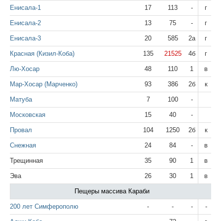
Енисала-1
17
113
-
г
Енисала-2
13
75
-
г
Енисала-3
20
585
2а
г
Красная (Кизил-Коба)
135
21525
4б
г
Лю-Хосар
48
110
1
в
Мар-Хосар (Марченко)
93
386
2б
к
Матуба
7
100
-
Московская
15
40
-
Провал
104
1250
2б
к
Снежная
24
84
-
в
Трещинная
35
90
1
в
Эва
26
30
1
в
Пещеры массива Караби
200 лет Симферополю
-
-
-
-