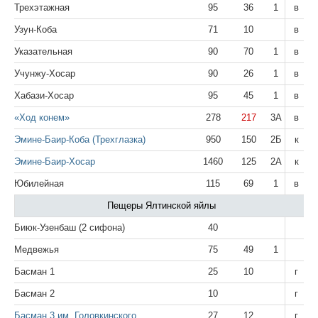
Трехэтажная
95
36
1
в
Узун-Коба
71
10
в
Указательная
90
70
1
в
Учунжу-Хосар
90
26
1
в
Хабази-Хосар
95
45
1
в
«Ход конем»
278
217
3А
в
Эмине-Баир-Коба (Трехглазка)
950
150
2Б
к
Эмине-Баир-Хосар
1460
125
2А
к
Юбилейная
115
69
1
в
Пещеры Ялтинской яйлы
Биюк-Узенбаш (2 сифона)
40
Медвежья
75
49
1
Басман 1
25
10
г
Басман 2
10
г
Басман 3 им. Головкинского
27
12
г