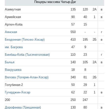
Пещеры массива Чатыр-Даг
Азимутная
135
120
2А
в
Армейская
90
40
1
в
Артюч-Коба
57
15
Аянская
550
-
-
г
Бездонная (Топсюс-Хосар)
410
195
2Б
в
им. Багрова
47
9
Бинбаш-Коба (Тысячеголовая)
110
23
г
Бычья
140
105
2А
в
Вахрушева
18
8
Вялова (Тогерик-Алан-Хосар)
340
81
2Б
Голубиная-2
50
29
1
Гугерджин-Хосар
62
22
1
в
200
250
247
Дорофеева (Трещинная)
130
80
в