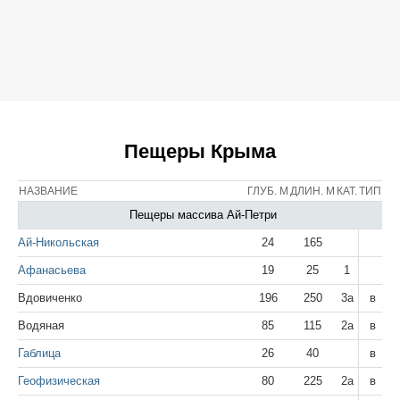
Пещеры Крыма
НАЗВАНИЕ
ГЛУБ. М
ДЛИН. М
КАТ.
ТИП
Пещеры массива Ай-Петри
Ай-Никольская
24
165
Афанасьева
19
25
1
Вдовиченко
196
250
3а
в
Водяная
85
115
2а
в
Габлица
26
40
в
Геофизическая
80
225
2а
в