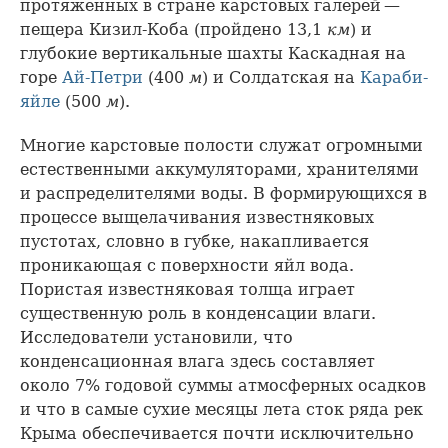
протяженных в стране карстовых галерей —
пещера Кизил-Коба (пройдено 13,1
км
) и
глубокие вертикальные шахты Каскадная на
горе
Ай-Петри
(400
м
) и Солдатская на
Караби-
яйле
(500
м
).
Многие карстовые полости служат огромными
естественными аккумуляторами, хранителями
и распределителями воды. В формирующихся в
процессе выщелачивания известняковых
пустотах, словно в губке, накапливается
проникающая с поверхности яйл вода.
Пористая известняковая толща играет
существенную роль в конденсации влаги.
Исследователи установили, что
конденсационная влага здесь составляет
около 7% годовой суммы атмосферных осадков
и что в самые сухие месяцы лета сток ряда рек
Крыма обеспечивается почти исключительно