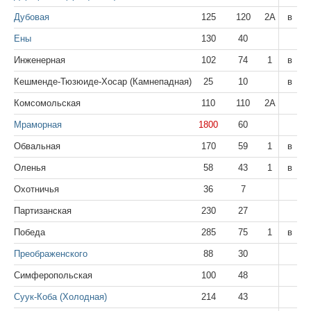
Дубовая
125
120
2А
в
Ены
130
40
Инженерная
102
74
1
в
Кешменде-Тюзюиде-Хосар (Камнепадная)
25
10
в
Комсомольская
110
110
2А
Мраморная
1800
60
Обвальная
170
59
1
в
Оленья
58
43
1
в
Охотничья
36
7
Партизанская
230
27
Победа
285
75
1
в
Преображенского
88
30
Симферопольская
100
48
Суук-Коба (Холодная)
214
43