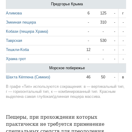
Предгорье Крыма
Алимова
6
125
-
г
Змеиная пещера
-
310
-
-
Кобази (пещера Храма)
-
-
-
-
Таврская
-
530
-
-
Тешкли-Коба
12
-
-
-
Храма грот
-
-
-
-
Морское побережье
Шахта Кёппена (Симеиз)
46
50
-
в
В графе «Тип» используются сокращения: в — вертикальный тип,
г — горизонтальный тип, к — комбинированный тип. Красным
выделена самая глубокая/длинная пещера массива.
Пещеры, при прохождении которых
практически не требуется применение
специальных средств для преодоления