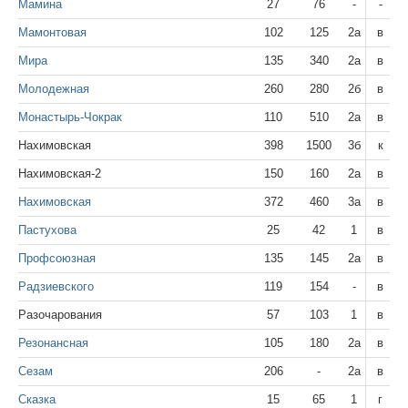
Мамина
27
76
-
-
Мамонтовая
102
125
2а
в
Мира
135
340
2а
в
Молодежная
260
280
2б
в
Монастырь-Чокрак
110
510
2а
в
Нахимовская
398
1500
3б
к
Нахимовская-2
150
160
2а
в
Нахимовская
372
460
3а
в
Пастухова
25
42
1
в
Профсоюзная
135
145
2а
в
Радзиевского
119
154
-
в
Разочарования
57
103
1
в
Резонансная
105
180
2а
в
Сезам
206
-
2а
в
Сказка
15
65
1
г