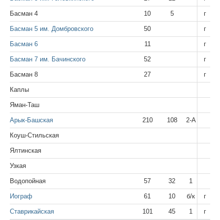
Басман 4
10
5
г
Басман 5 им. Домбровского
50
г
Басман 6
11
г
Басман 7 им. Бачинского
52
г
Басман 8
27
г
Каплы
Яман-Таш
Арык-Башская
210
108
2-А
Коуш-Стильская
Ялтинская
Узкая
Водопойная
57
32
1
Иограф
61
10
б/к
г
Ставрикайская
101
45
1
г