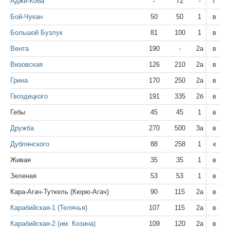
Аджи-Коба
-
72
-
г
Бой-Чукан
50
50
1
в
Большой Бузлук
81
100
1
в
Вента
190
-
2а
в
Визовская
126
210
2а
в
Грина
170
250
2а
в
Гвоздецкого
191
335
2б
в
Гебы
45
45
1
в
Дружба
270
500
3а
в
Дублянского
88
258
1
к
Живая
35
35
1
в
Зеленая
53
53
1
в
Кара-Агач-Туткель (Кюрю-Агач)
90
115
2а
в
Карабийская-1 (Телячья)
107
115
2а
в
Карабийская-2 (им. Козина)
109
120
2а
в