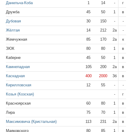
Данильча-Коба
1
14
-
г
Дружба
45
50
1
в
Дубовая
30
150
-
-
Жёлтая
14
212
2а
-
Жемчужная
85
170
2а
к
ЗЮК
80
80
1
в
Каберне
45
50
1
в
Камнепадная
105
200
2а
в
Каскадная
400
2000
3б
в
Кирилловская
12
55
-
-
Козья (Козская)
-
г
Красноярская
60
80
1
в
Лира
75
70
1
в
Максимовича (Кристальная)
113
231
2а
в
Маяковского
80
85
1
в