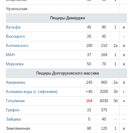
Чучельская
Пещеры Демерджи
Вульфа
45
90
1
в
Высоцкого
26
45
-
Копчинского
180
210
2а
в
МАН
37
168
1
в
Морозова
50
70
1
в
Пещеры Долгоруковского массива
Аверкиева
145
460
2а
в
Алешина вода (с сифонами)
+40
3200
3б
г
Голубиная
164
6030
3б
к
Грифон
15
375
Зайцева
5
40
-
-
Земляничная
90
120
1
в