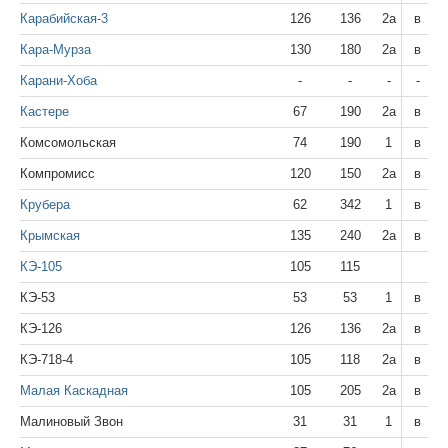
Карабийская-3
126
136
2а
в
Кара-Мурза
130
180
2а
в
Карани-Хоба
-
-
-
-
Кастере
67
190
2а
в
Комсомольская
74
190
1
в
Компромисс
120
150
2а
в
Крубера
62
342
1
в
Крымская
135
240
2а
в
КЭ-105
105
115
КЭ-53
53
53
1
в
КЭ-126
126
136
2а
в
КЭ-718-4
105
118
2а
в
Малая Каскадная
105
205
2а
в
Малиновый Звон
31
31
1
в