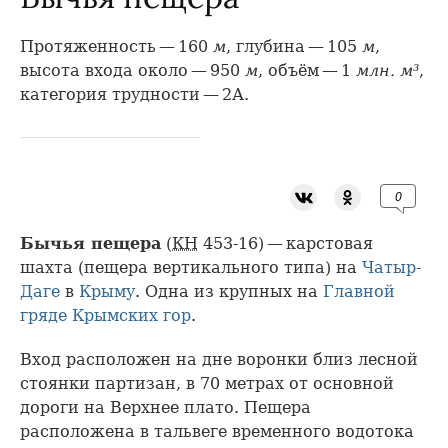
Протяженность — 160
м
, глубина — 105
м
,
высота входа около — 950
м
, объём — 1
млн. м³
,
категория трудности — 2А.
0
Бычья пещера
(
КН
453-16) — карстовая
шахта (пещера вертикального типа) на
Чатыр-
Даге
в
Крыму
. Одна из крупных на
Главной
гряде
Крымских гор
.
Вход расположен на дне воронки близ лесной
стоянки партизан, в 70 метрах от основной
дороги на Верхнее плато. Пещера
расположена в тальвеге временного водотока