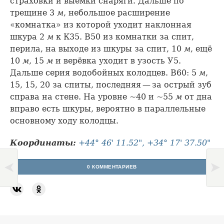
страховки и выемки снаряги. Дальше по
трещине 3
м
, небольшое расширение
«комнатка» из которой уходит наклонная
шкура 2
м
к К35. В50 из комнатки за спит,
перила, на выходе из шкуры за спит, 10
м
, ещё
10
м
, 15
м
и верёвка уходит в узость У5.
Дальше серия водобойных колодцев. В60: 5
м
,
15, 15, 20 за спиты, последняя — за острый зуб
справа на стене. На уровне ~40 и ~55
м
от дна
вправо есть шкуры, вероятно в параллельные
основному ходу колодцы.
Координаты:
+44° 46' 11.52", +34° 17' 37.50"
0 КОММЕНТАРИЕВ