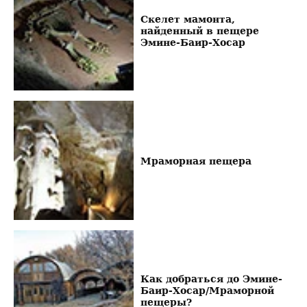
Скелет мамонта,
найденный в пещере
Эмине-Баир-Хосар
Мраморная пещера
Как добраться до Эмине-
Баир-Хосар/Мраморной
пещеры?