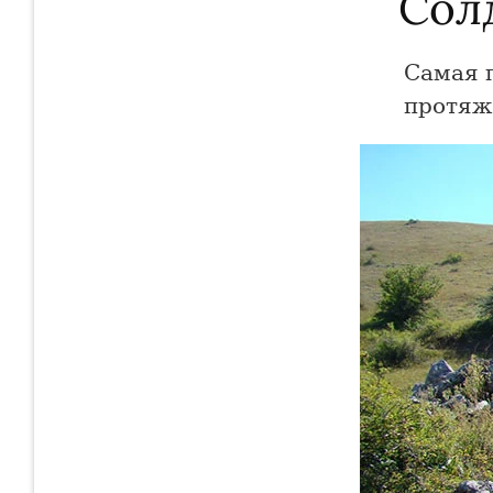
Сол
Самая 
протяж