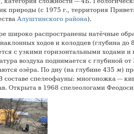
³
, категория сложности — 4Б. Геологичес
к природы (с 1975 г., территория Приве
ества
Алуштинского района
).
ре широко распространены натёчные обра
наклонных ходов и колодцев (глубина до 
ется с узкими горизонтальными ходами и 
тура воздуха поднимается с глубиной от 5
ются озёра. По дну (на глубине 435
м
) п
В составе спелеофауны: многоножка — ки
ав. Открыта в 1968 спелеологами Феодоси