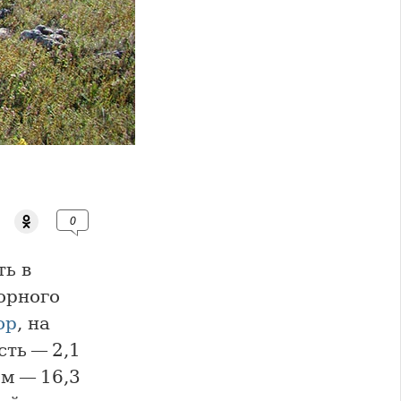
0
ь в
горного
ор
, на
сть — 2,1
ём — 16,3