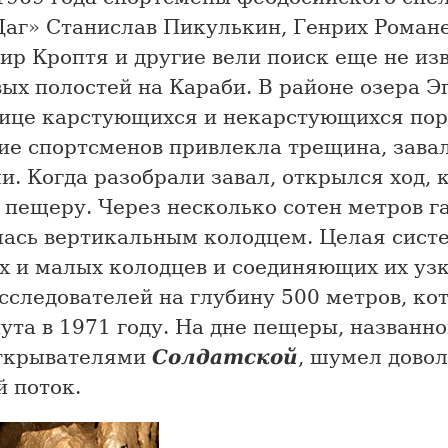
Даг» Станислав Пикулькин, Генрих Роман
ир Кроптя и другие вели поиск еще не из
ых полостей на Караби. В районе озера Э
нице карстующихся и некарстующихся пор
ие спортсменов привлекла трещина, зава
. Когда разобрали завал, открылся ход, 
 пещеру. Через несколько сотен метров г
лась вертикальным колодцем. Целая сист
х и малых колодцев и соединяющих их узк
сследователей на глубину 500 метров, ко
ута в 1971 году. На дне пещеры, названно
ткрывателями
Солдатской
, шумел дово
 поток.