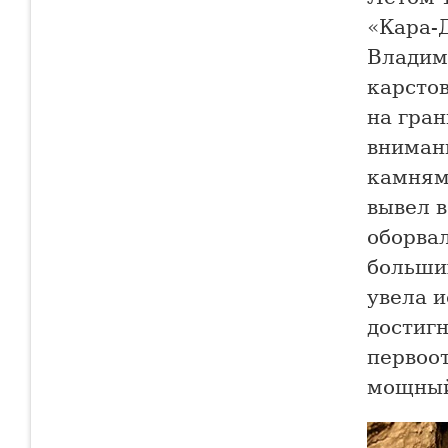
«Кара-
Владим
карстов
на гра
вниман
камнями
вывел в
оборва
больши
увела и
достигн
первоо
мощный