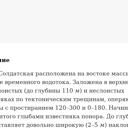
ние
Солдатская расположена на востоке масси
е временного водотока. Заложена в верх
лоистых (до глубины 110
м
) и неслоистых
няках по тектоническим трещинам, опер
ы с простиранием 120–300 и 0–180. Начин
итого глыбами известняка понора. До глу
тавляет довольно широкую (2–5
м
) накл