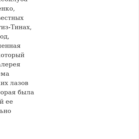
енко,
вестных
гиз-Тинах,
од,
ленная
который
алерея
ема
их лазов
торая была
й ее
льно