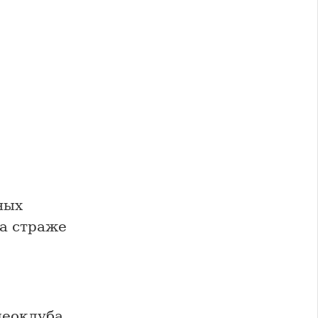
ных
на страже
леоклуба