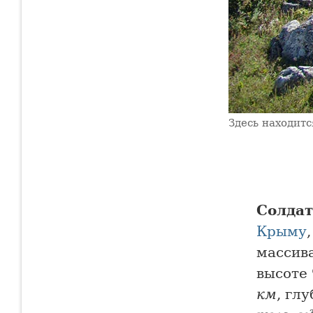
Здесь находитс
Солдат
Крыму
массив
высоте
км
, гл