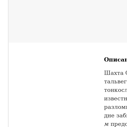
Описа
Шахта 
тальвег
тонкос
извест
разлом
дне заб
м
предс