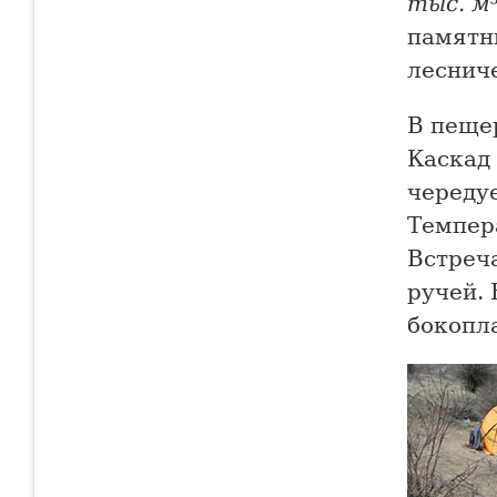
тыс. м
памятни
леснич
В пеще
Каскад 
череду
Темпера
Встреча
ручей. 
бокопл