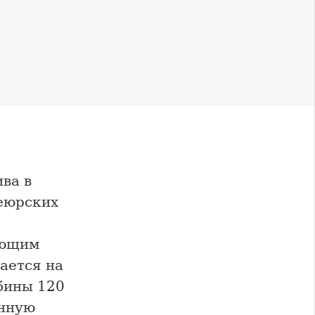
ва в
неюрских
яющим
ается на
бины 120
онную