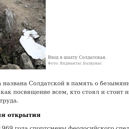
Вход в шахту Солдатская.
Фото: Видмантас Балкунас
 названа Солдатской в память о безымян
 как посвящение всем, кто стоял и стоит 
труда.
ия открытия
1969 года спортсмены феодосийского спе