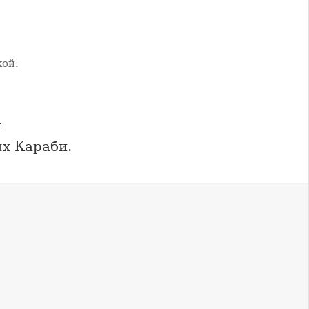
кой.
л
ях Караби.