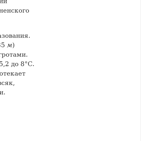
кий
тненского
зования.
85
м
)
гротами.
,2 до 8°С.
ротекает
всяк,
и.