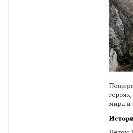
Пещера
героях,
мира и 
Истор
Летом 