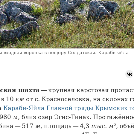
я входная воронка в пещеру Солдатская. Караби яйла
ская шахта
— крупная карстовая пропаст
, в 10
км
от с. Красноселовка, на склонах 
а
Караби-Яйла
Главной гряды
Крымских г
 980
м
, близ озер Эгис-Тинах. Протяжённо
убина — 517
м
, площадь — 4,3
тыс. м²
, объ