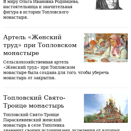
В миру Ольга Ивановна Родимцева,
настоятельница и значительная
фигура в истории Топловского
монастыря.
Артель «Женский
труд» при Топловском
монастыре
Сельскохозяйственная артель
«Женский труд» при Топловском
монастыре была создана для того, чтобы уберечь
монастырь от закрытия.
Топловский Свято-
Троице монастырь
Топловский Свято-Троице
Параскевиевский женский
монастырь в селе Тополевка
знаменит своими источниками, исцеления от которых