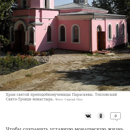
Храм святой преподобномученицы Параскевы. Топловский
Свято-Троице монастырь.
Фото: Сергей Моз
0
Чтобы сохранить уставную монашескую жизнь