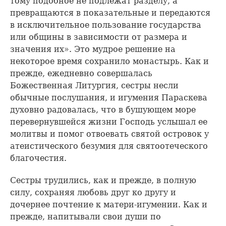
тому подобное не подлежат разделу, а
превращаются в показательные и передаются
в исключительное пользование государства
или общины в зависимости от размера и
значения их». Это мудрое решение на
некоторое время сохранило монастырь. Как и
прежде, ежедневно совершалась
Божественная Литургия, сестры несли
обычные послушания, и игумения Параскева
духовно радовалась, что в бушующем море
перевернувшейся жизни Господь услышал ее
молитвы и помог отвоевать святой островок у
атеистического безумия для святоотеческого
благочестия.
Сестры трудились, как и прежде, в полную
силу, сохраняя любовь друг ко другу и
дочернее почтение к матери-игумении. Как и
прежде, напитывали свои души по