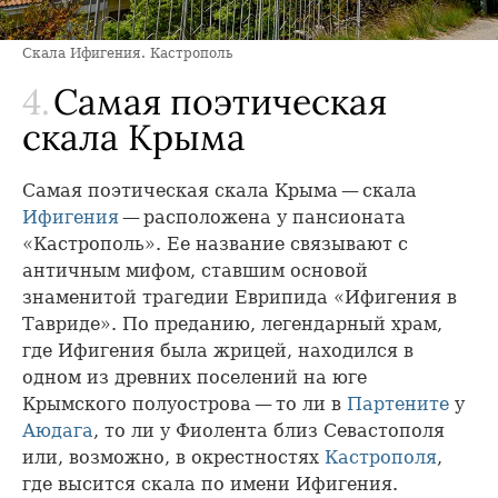
Скала Ифигения. Кастрополь
4.
Самая поэтическая
скала Крыма
Самая поэтическая скала Крыма — скала
Ифигения
— расположена у пансионата
«Кастрополь». Ее название связывают с
античным мифом, ставшим основой
знаменитой трагедии Еврипида «Ифигения в
Тавриде». По преданию, легендарный храм,
где Ифигения была жрицей, находился в
одном из древних поселений на юге
Крымского полуострова — то ли в
Партените
у
Аюдага
, то ли у Фиолента близ Севастополя
или, возможно, в окрестностях
Кастрополя
,
где высится скала по имени Ифигения.