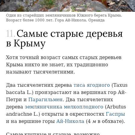
Один из старейших земляничников Южного берега Крыма.
Возраст более 1000 лет. Гора Ай-Никола. Ореанда
11.
Самые старые деревья
в Крыму
Хотя точный возраст самых старых деревьев
Крыма никто не знает, их традиционно
называют тысячелетними.
Два тысячелетних дерева
тиса ягодного
(Taxus
baccata L.) произрастают на вершинах гор Ай-
Петри и
Парагильмен
. Два тысячелетних
дерева
земляничника мелкоплодного
(Arbutus
andrachne L.) открыты в окрестностях
Гаспры
и на вершине горы
Ай-Никола
(4
м
в обхвате).
Самые крупные и старые, возможно,