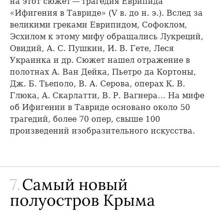
на этот сюжет — трагедия Еврипида
«Ифигения в Тавриде» (V в. до н. э.). Вслед за
великими греками Еврипидом, Софоклом,
Эсхилом к этому мифу обращались Лукреций,
Овидий, А. С. Пушкин, И. В. Гете, Леся
Украинка и др. Сюжет нашел отражение в
полотнах А. Ван Дейка, Пьетро да Кортоны,
Дж. Б. Тьеполо, В. А. Серова, операх К. В.
Глюка, А. Скарлатти, В. Р. Вагнера… На мифе
об Ифигении в Тавриде основано около 50
трагедий, более 70 опер, свыше 100
произведений изобразительного искусства.
7.
Самый новый
полуостров Крыма