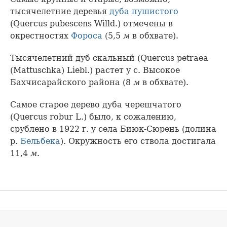
тысячелетние деревья
дуба пушистого
(Quercus pubescens Willd.) отмечены в
окрестностях
Фороса
(5,5
м
в обхвате).
Тысячелетний дуб скальный (Quercus petraea
(Mattuschka) Liebl.) растет у с. Высокое
Бахчисарайского района (8
м
в обхвате).
Самое старое дерево дуба черешчатого
(Quercus robur L.) было, к сожалению,
срублено в 1922 г. у села Биюк-Сюрень (долина
р.
Бельбека
). Окружность его ствола достигала
11,4
м
.