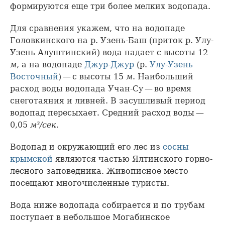
формируются еще три более мелких водопада.
Для сравнения укажем, что на водопаде
Головкинского на р. Узень-Баш (приток р. Улу-
Узень Алуштинский) вода падает с высоты 12
м
, а на водопаде
Джур-Джур
(р.
Улу-Узень
Восточный
) — с высоты 15
м
. Наибольший
расход воды водопада Учан-Су — во время
снеготаяния и ливней. В засушливый период
водопад пересыхает. Средний расход воды —
0,05
м³/сек
.
Водопад и окружающий его лес из
сосны
крымской
являются частью Ялтинского горно-
лесного заповедника. Живописное место
посещают многочисленные туристы.
Вода ниже водопада собирается и по трубам
поступает в небольшое Могабинское