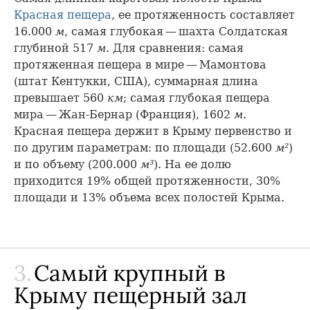
Красная пещера
, ее протяженность составляет
16.000
м
, самая глубокая — шахта Солдатская
глубиной 517
м
. Для сравнения: самая
протяженная пещера в мире — Мамонтова
(штат Кентукки, США), суммарная длина
превышает 560
км
; самая глубокая пещера
мира — Жан-Бернар (Франция), 1602
м
.
Красная пещера держит в Крыму первенство и
по другим параметрам: по площади (52.600
м²
)
и по объему (200.000
м³
). На ее долю
приходится 19% общей протяженности, 30%
площади и 13% объема всех полостей Крыма.
3.
Самый крупный в
Крыму пещерный зал