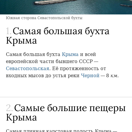
Южная сторона Севастопольской бухты
1.
Самая большая бухта
Крыма
Самая большая бухта
Крыма
и всей
европейской части бывшего СССР —
Севастопольская
. Её протяженность от
входных мысов до устья реки
Черной
— 8
км
.
2.
Самые большие пещеры
Крыма
Самая длинная карстовая полость Крыма —