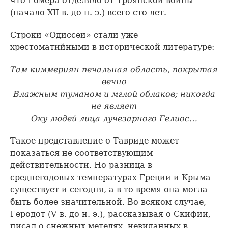
что Гомера отделяло от Троянской войны
(начало XII в. до н. э.) всего сто лет.
Строки «Одиссеи» стали уже
хрестоматийными в исторической литературе:
Там киммериян печальная область, покрытая
вечно
Влажным туманом и мглой облаков; никогда
не являет
Оку людей лица лучезарного Гелиос…
Такое представление о Тавриде может
показаться не соответствующим
действительности. Но разница в
среднегодовых температурах Греции и Крыма
существует и сегодня, а в то время она могла
быть более значительной. Во всяком случае,
Геродот (V в. до н. э.), рассказывая о Скифии,
писал о снежных метелях, невиданных в