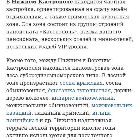
В
Нижнем Кастрополе
находится частная
застройка, ориентированная на сдачу внаём
отдыхающим, а также приморская курортная
зона. Эта зона состоит из группы строений
пансионата «Кастрополь», пляжа данного
пансионата, нескольких отелей и мини-отелей,
нескольких усадеб VIP-уровня.
Кроме того, между Нижним и Верхним
Кастрополем находится километровая зона
леса субсредиземноморского типа. В лесной
зоне произрастают
сосна крымская
, сосна
обыкновенная,
фисташка туполистная
, держи-
дерево колючее,
кипарис вечнозеленый
,
можжевельник обыкновенный,
можжевельник
казацкий
, ладанник крымский,
иглица
понтийская
и др. Нижняя надпляжная
терраса лесной территории многие годы
активно используется для палаточного