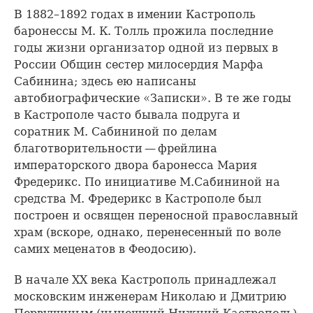
В 1882–1892 годах в имении Кастрополь
баронессы М. К. Толль прожила последние
годы жизни организатор одной из первых в
России Общин сестер милосердия Марфа
Сабинина; здесь ею написаны
автобиографические «Записки». В те же годы
в Кастрополе часто бывала подруга и
соратник М. Сабининой по делам
благотворительности — фрейлина
императорского двора баронесса Мария
Фредерикс. По инициативе М.Сабининой на
средства М. Фредерикс в Кастрополе был
построен и освящен переносной православный
храм (вскоре, однако, перенесенный по воле
самих меценатов в Феодосию).
В начале XX века Кастрополь принадлежал
московским инженерам Николаю и Дмитрию