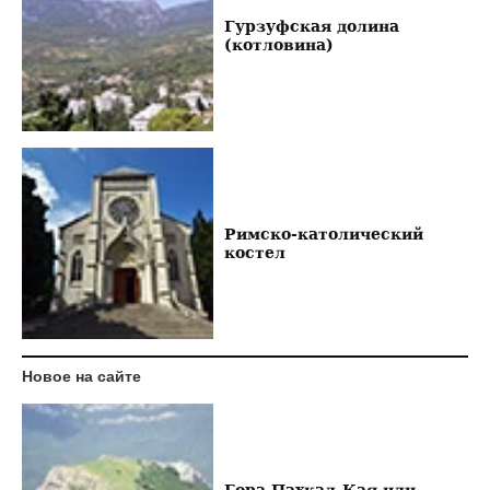
Гурзуфская долина
(котловина)
Римско-католический
костел
Новое на сайте
Гора Пахкал-Кая или