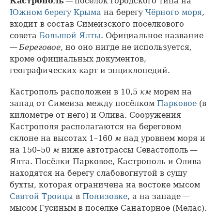
Кастрополь
— посёлок городского типа на
Южном берегу Крыма
на берегу
Чёрного моря
,
входит в состав Симеизского поселкового
совета
Большой Ялты
. Официальное название
—
Береговое
, но оно нигде не используется,
кроме официальных документов,
географических карт и энциклопедий.
Кастрополь расположен в 10,5
км
морем на
запад от Симеиза между посёлком
Парковое
(в
километре от него) и Олива. Сооружения
Кастрополя располагаются на береговом
склоне на высотах 1–160
м
над уровнем моря и
на 150–50
м
ниже автотрассы Севастополь —
Ялта. Посёлки Парковое, Кастрополь и Олива
находятся на берегу слабовогнутой в сушу
бухты, которая ограничена на востоке мысом
Святой Троицы
в
Понизовке
, а на западе —
мысом Гусиным в поселке Cанаторное (Мелас).