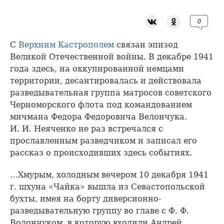
0
С
Верхним Кастрополем
связан эпизод
Великой Отечественной войны. В декабре 1941
года здесь, на оккупированной немцами
территории, десантировалась и действовала
разведывательная группа матросов советского
Черноморского флота под командованием
мичмана Федора Федоровича Велончука.
И. И. Неяченко не раз встречался с
прославленным разведчиком и записал его
рассказ о происходивших здесь событиях.
…Хмурым, холодным вечером 10 декабря 1941
г. шхуна «Чайка» вышла из Севастопольской
бухты, имея на борту диверсионно-
разведывательную группу во главе с Ф. Ф.
Волончуком, в которую входили Андрей