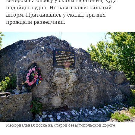
вечером на берегу у скалы Ифигения, куда
подойдет судно. Но разыгрался сильный
шторм. Притаившись у скалы, три дня
прождали разведчики.
Мемориальная доска на старой севастопольской дороге