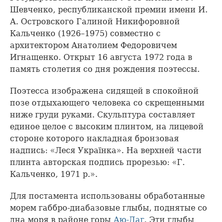
Шевченко, республиканской премии имени И.
А. Островского Галиной Никифоровной
Кальченко (1926–1975) совместно с
архитектором Анатолием Федоровичем
Игнащенко. Открыт 16 августа 1972 года в
память столетия со дня рождения поэтессы.
Поэтесса изображена сидящей в спокойной
позе отдыхающего человека со скрещенными
ниже груди руками. Скульптура составляет
единое целое с высоким плинтом, на лицевой
стороне которого накладная бронзовая
надпись: «Леся Українка». На верхней части
плинта авторская подпись прорезью: «Г.
Кальченко, 1971 р.».
Для постамента использованы обработанные
морем габбро-диабазовые глыбы, поднятые со
дна моря в районе горы
Аю-Даг
. Эти глыбы