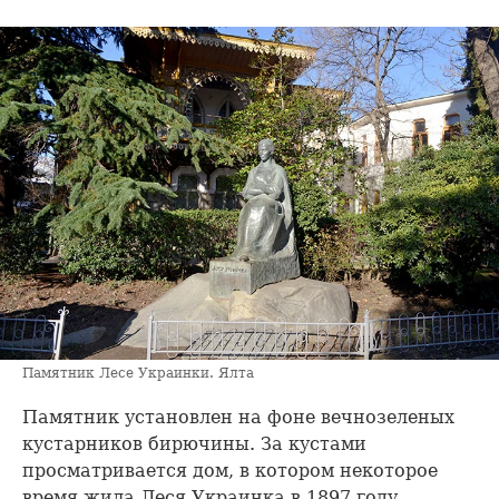
Памятник Лесе Украинки. Ялта
Памятник установлен на фоне вечнозеленых
кустарников бирючины. За кустами
просматривается дом, в котором некоторое
время жила Леся Украинка в 1897 году.