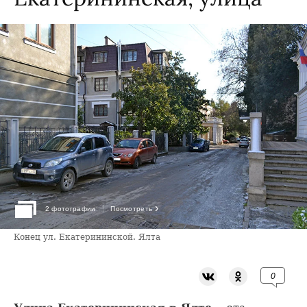
›
2 фотографии
Посмотреть
Конец ул. Екатерининской. Ялта
0