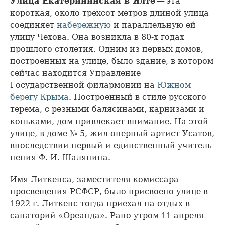
Улица Екатерининская в Ялте
— эта
короткая, около трехсот метров длиной улица
соединяет
набережную
и параллельную ей
улицу Чехова. Она возникла в 80-х годах
прошлого столетия. Одним из первых домов,
построенных на улице, было здание, в котором
сейчас находится Управление
Государственной филармонии на
Южном
берегу Крыма
. Построенный в стиле русского
терема, с резными балясинами, карнизами и
коньками, дом привлекает внимание. На этой
улице, в доме № 5, жил оперный артист Усатов,
впоследствии первый и единственный учитель
пения Ф. И. Шаляпина.
Имя Литкенса, заместителя комиссара
просвещения РСФСР, было присвоено улице в
1922 г. Литкенс тогда приехал на отдых в
санаторий «Ореанда». Рано утром 11 апреля