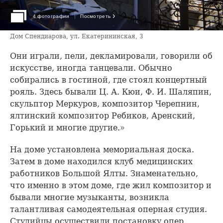
›
4 фотографии
Посмотреть
Дом Спендиарова, ул. Екатерининская, 3
Они играли, пели, декламировали, говорили об
искусстве, иногда танцевали. Обычно
собирались в гостиной, где стоял концертный
рояль. Здесь бывали Ц. А. Кюи, Ф. И. Шаляпин,
скульптор Меркуров, композитор Черепнин,
ялтинский композитор Ребиков, Аренский,
Горький и многие другие.»
На доме установлена мемориальная доска.
Затем в доме находился клуб медицинских
работников Большой Ялты. Знаменательно,
что именно в этом доме, где жил композитор и
бывали многие музыканты, возникла
талантливая самодеятельная оперная студия.
Студийцы осуществили постановку опер