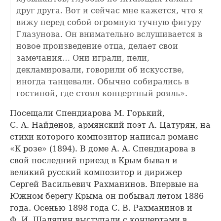
друг друга. Вот и сейчас мне кажется, что я
вижу перед собой огромную тучную фигуру
Глазунова. Он внимательно вслушивается в
новое произведение отца, делает свои
замечания… Они играли, пели,
декламировали, говорили об искусстве,
иногда танцевали. Обычно собирались в
гостиной, где стоял концертный рояль».
Посещали Спендиарова М. Горький,
С. А. Найденов, армянский поэт А. Цатурян, на
стихи которого композитор написал романс
«К розе» (1894). В доме А. А. Спендиарова в
свой последний приезд в Крым бывал и
великий русский композитор и дирижер
Сергей Васильевич Рахманинов. Впервые на
Южном берегу Крыма он побывал летом 1886
года. Осенью 1898 года С. В. Рахманинов и
Ф. И. Шаляпин выступали с концертами в