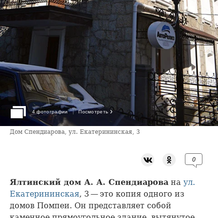
›
4 фотографии
Посмотреть
Дом Спендиарова, ул. Екатерининская, 3
0
Ялтинский дом А. А. Спендиарова
на
ул.
Екатерининская
, 3 — это копия одного из
домов Помпеи. Он представляет собой
каменное прямоугольное здание, вытянутое