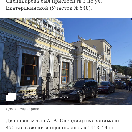
Спендиарова был присвоен № 3 по ул.
Екатерининской (Участок № 548).
›
2 фотографии
Посмотреть
Дом Спендиарова
Дворовое место А. А. Спендиарова занимало
472 кв. сажени и оценивалось в 1913–14 гг.