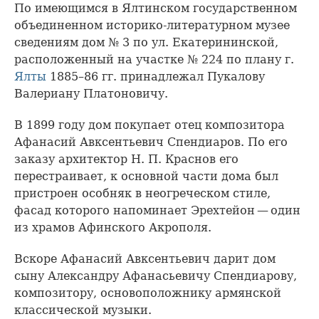
По имеющимся в Ялтинском государственном
объединенном историко-литературном музее
сведениям дом № 3 по ул. Екатерининской,
расположенный на участке № 224 по плану г.
Ялты
1885–86 гг. принадлежал Пукалову
Валериану Платоновичу.
В 1899 году дом покупает отец композитора
Афанасий Авксентьевич Спендиаров. По его
заказу архитектор Н. П. Краснов его
перестраивает, к основной части дома был
пристроен особняк в неогреческом стиле,
фасад которого напоминает Эрехтейон — один
из храмов Афинского Акрополя.
Вскоре Афанасий Авксентьевич дарит дом
сыну Александру Афанасьевичу Спендиарову,
композитору, основоположнику армянской
классической музыки.