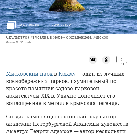
›
5 фотографий
Посмотреть
Скульптура «Русалка в море» с младенцем. Мисхор.
Фото: ValKamch
1
Мисхорский парк
в
Крыму
— один из лучших
южнобережных парков, изумительный по
красоте памятник садово-парковой
архитектуры XIX в. Удачно дополняет его
воплощенная в металле крымская легенда.
Создал композицию эстонский скульптор,
академик Петербургской Академии художеств
Амандус Генрих Адамсон — автор нескольких