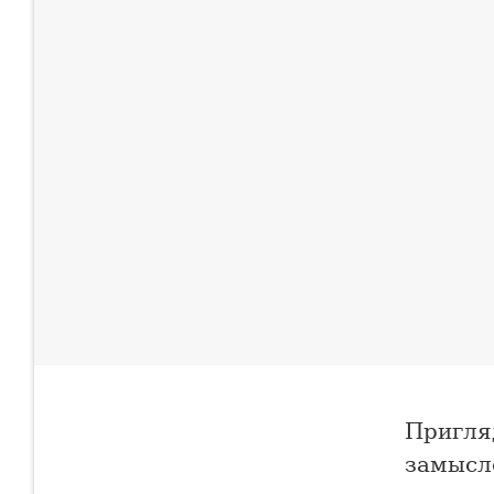
Пригля
замысло