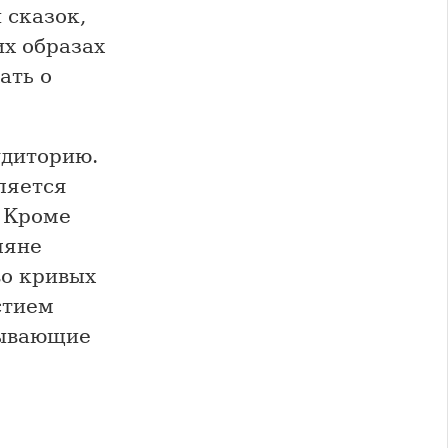
 сказок,
их образах
ать о
удиторию.
ляется
 Кроме
ляне
во кривых
стием
тывающие