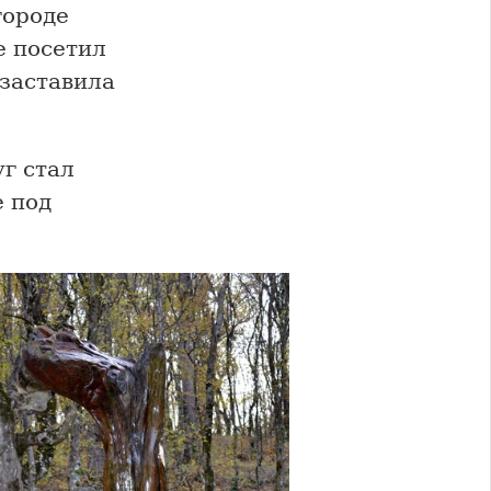
городе
е посетил
заставила
уг стал
е под