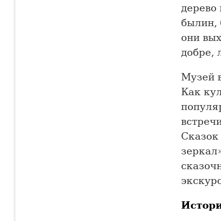
дерево 
былин, 
они вых
добре, 
Музей 
Как кул
популя
встреч
Сказок
зеркал
сказоч
экскур
Истор