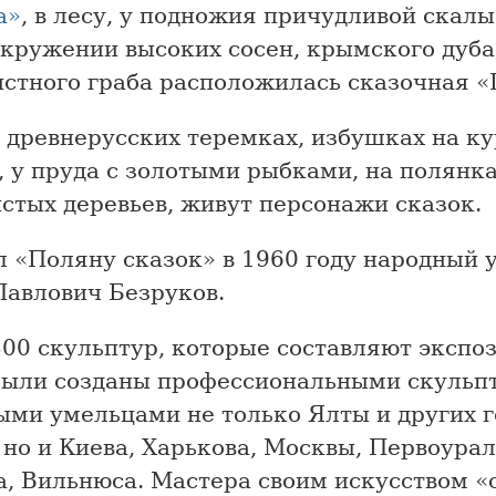
а»
, в лесу, у подножия причудливой скалы
окружении высоких сосен, крымского дуба
истного граба расположилась сказочная «
в древнерусских теремках, избушках на к
 у пруда с золотыми рыбками, на полянка
стых деревьев, живут персонажи сказок.
л «Поляну сказок» в 1960 году народный
Павлович Безруков.
300 скульптур, которые составляют экспо
были созданы профессиональными скульп
ыми умельцами не только Ялты и других г
, но и Киева, Харькова, Москвы, Первоурал
а, Вильнюса. Мастера своим искусством 