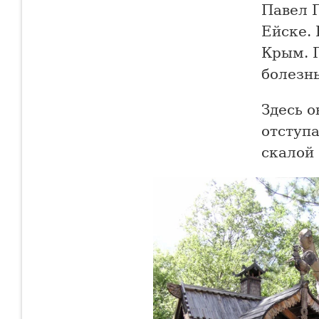
Павел П
Ейске. 
Крым. 
болезнь
Здесь о
отступа
скалой 