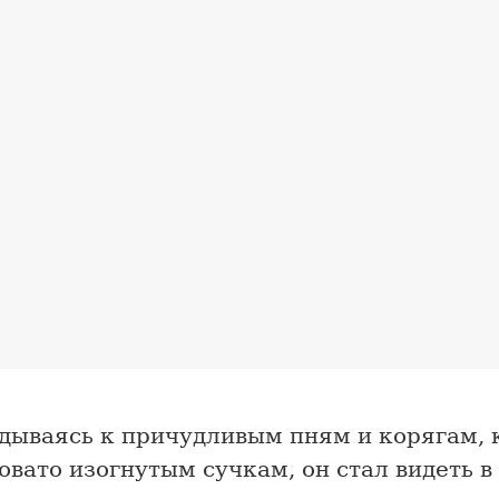
дываясь к причудливым пням и корягам, 
вато изогнутым сучкам, он стал видеть в