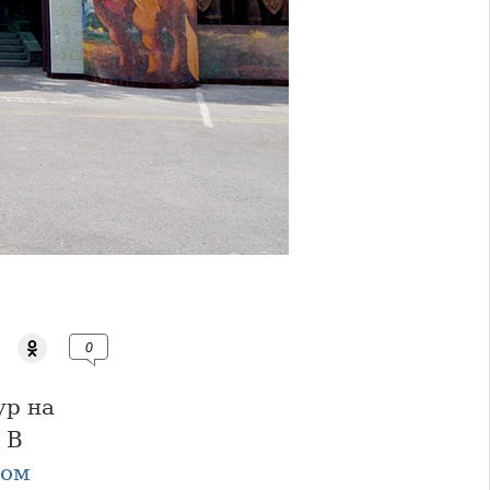
0
ур на
. В
ком