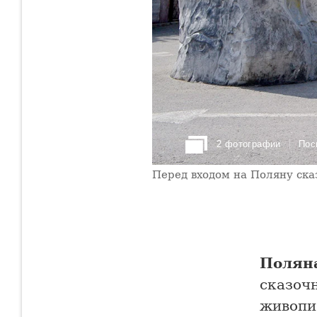
2 фотографии
Пос
Перед входом на Поляну ска
Поляна
сказоч
живопи