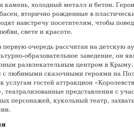
и камень, холодный металл и бетон. Герои
басен, вторично рожденные в пластическ
одят навстречу посетителям, чтобы повед
любви, свете и красоте.
в первую очередь рассчитан на детскую а
ьтурно-образовательное заведение, он яв
рным развлекательным центром в Крыму.
и с любимыми сказочными героями на По
 к услугам гостей аттракцион «Королевст
», театрализованные представления с уча
ных персонажей, кукольный театр, захва
сии.
ия