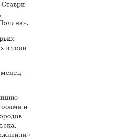
 Ставри-
,
Поляна».
урьих
х в тени
 умелец —
зицию
торами и
ородов
ьска,
«оживили»