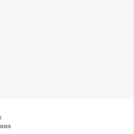
к
 них