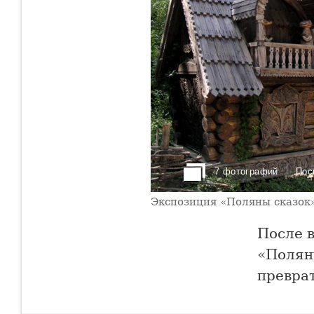
7 фотографий
Пос
Экспозиция «Поляны сказок
После в
«Полян
преврат