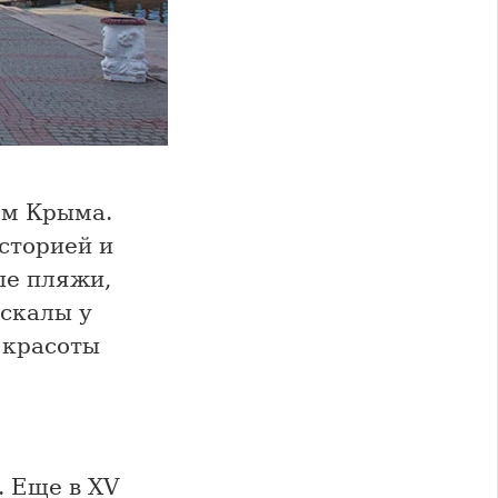
ом Крыма.
историей и
ые пляжи,
 скалы у
 красоты
. Еще в XV