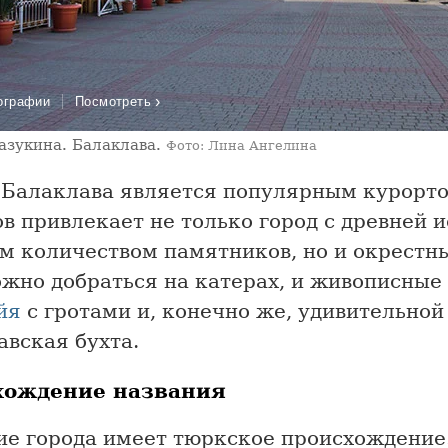
›
ографии
Посмотреть
зукина. Балаклава.
Фото: Лина Ангелина
 Балаклава является популярным курорт
в привлекает не только город с древней 
м количеством памятников, но и окрестн
жно добраться на катерах, и живописные
йя
с гротами и, конечно же, удивительной
авская бухта.
хождение названия
ие города имеет тюркское происхождение