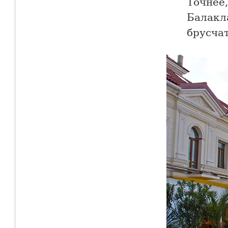
Точнее,
Балакл
брусчат