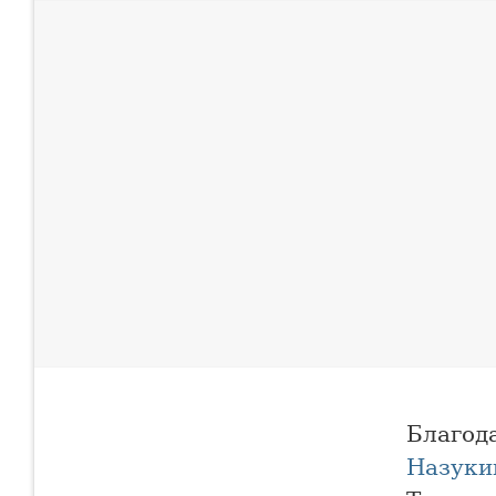
Благод
Назуки