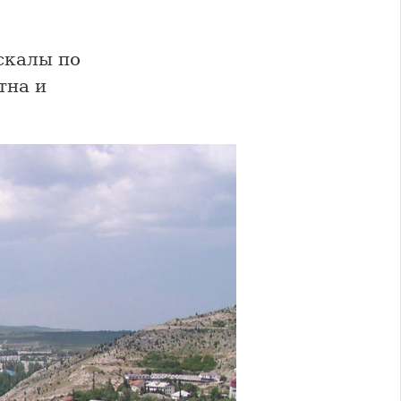
скалы по
тна и