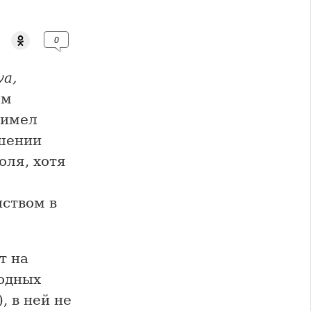
0
va,
ом
 имел
ошении
оля, хотя
ством в
т на
водных
), в ней не