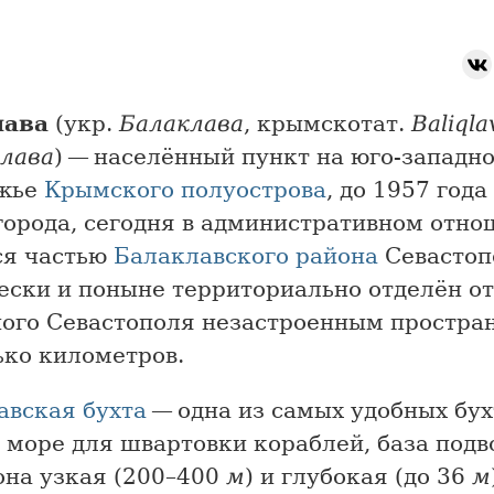
лава
(укр.
Балаклава
, крымскотат.
Baliqla
лава
) — населённый пункт на юго-западн
жье
Крымского полуострова
, до 1957 года
города, сегодня в административном отн
ся частью
Балаклавского района
Севастоп
ески и поныне территориально отделён от
ного Севастополя незастроенным простран
ько километров.
авская бухта
— одна из самых удобных бух
 море для швартовки кораблей, база под
она узкая (200–400
м
) и глубокая (до 36
м