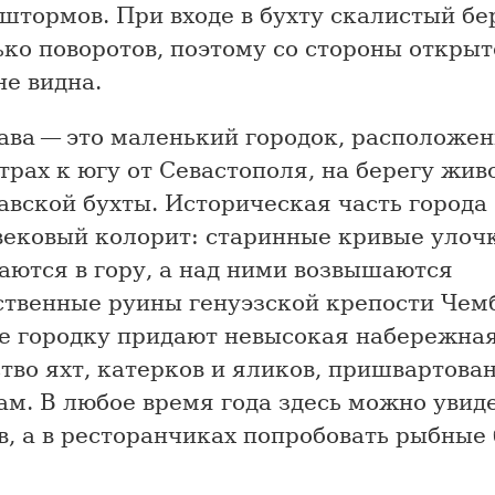
штормов. При входе в бухту скалистый бе
ко поворотов, поэтому со стороны открыт
не видна.
ава — это маленький городок, расположен
рах к югу от Севастополя, на берегу жив
авской бухты. Историческая часть города
вековый колорит: старинные кривые улоч
аются в гору, а над ними возвышаются
ственные руины генуэзской крепости Чем
е городку придают невысокая набережная
во яхт, катерков и яликов, пришвартова
м. В любое время года здесь можно увид
, а в ресторанчиках попробовать рыбные