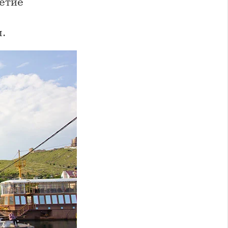
летие
.