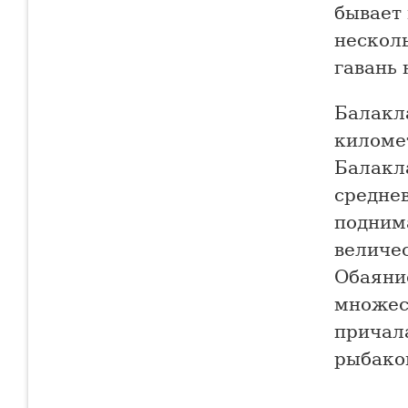
бывает 
несколь
гавань 
Балакл
километ
Балакл
средне
подним
величе
Обаяни
множест
причала
рыбаков