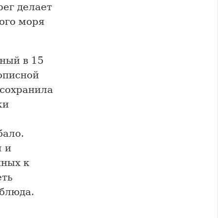
рег делает
ого моря
ный в 15
описной
 сохранила
ки
бало.
 и
нных к
еть
 блюда.