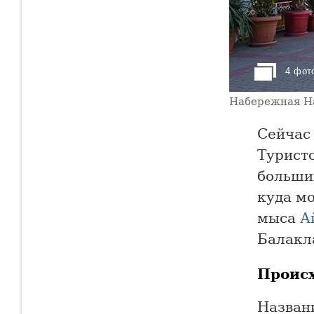
4 фот
Набережная На
Сейчас
Туристо
больши
куда мо
мыса
А
Балакл
Проис
Назван