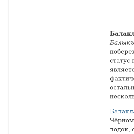
Балак
Балыкъ
побере
статус 
являет
фактич
осталь
нескол
Балакл
Чёрном
лодок, 