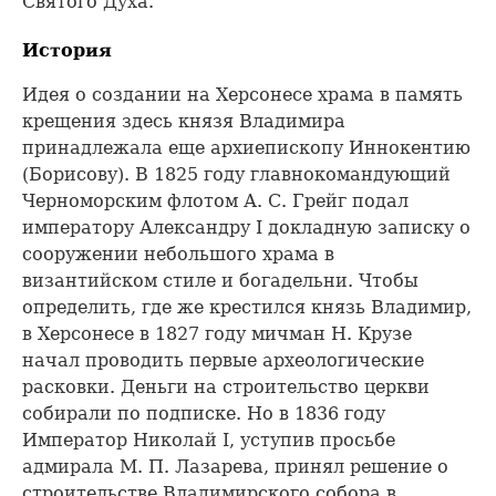
Святого Духа.
История
Идея о создании на Херсонесе храма в память
крещения здесь князя Владимира
принадлежала еще архиепископу Иннокентию
(Борисову). В 1825 году главнокомандующий
Черноморским флотом А. С. Грейг подал
императору Александру I докладную записку о
сооружении небольшого храма в
византийском стиле и богадельни. Чтобы
определить, где же крестился князь Владимир,
в Херсонесе в 1827 году мичман Н. Крузе
начал проводить первые археологические
расковки. Деньги на строительство церкви
собирали по подписке. Но в 1836 году
Император Николай I, уступив просьбе
адмирала М. П. Лазарева, принял решение о
строительстве Владимирского собора в