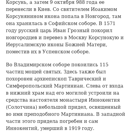
Корсунь, а затем 9 октября 988 года ее
перенесли в Киев. Со святителем Иоакимом
Корсунянином икона попала в Новгород, там
она хранилась в Софийском соборе. В 1571
году русский царь Иван Грозный покорил
новгородцев и перевез в Москву Корсунокую и
Иерусалимскую иконы Божией Матери,
поместив их в Успенском соборе.
Во Владимирском соборе покоились 115
частиц мощей святых. Здесь также был
похоронен архиепископ Таврический и
Симферопольский Мартиниан. Слева от входа
в нижний храм над его могилой устроили на
средства настоятеля монастыря Иннокентия
(Солотчина) небольшой придел, освященный
во имя преподобного Мартиниана. В западной
части этого придела погребен и сам
Иннокентий, умерший в 1919 году.