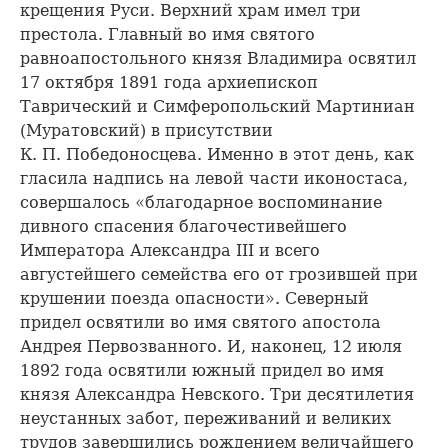
крещения Руси. Верхний храм имел три
престола. Главный во имя святого
равноапостольного князя Владимира освятил
17 октября 1891 года архиепископ
Таврический и Симферопольский Мартиниан
(Муратовский) в присутствии
К. П. Победоносцева. Именно в этот день, как
гласила надпись на левой части иконостаса,
совершалось «благодарное воспоминание
дивного спасения благочестивейшего
Императора Александра III и всего
августейшего семейства его от грозившей при
крушении поезда опасности». Северный
придел освятили во имя святого апостола
Андрея Первозванного. И, наконец, 12 июля
1892 года освятили южный придел во имя
князя Александра Невского. Три десятилетия
неустанных забот, переживаний и великих
трудов завершились рождением величайшего