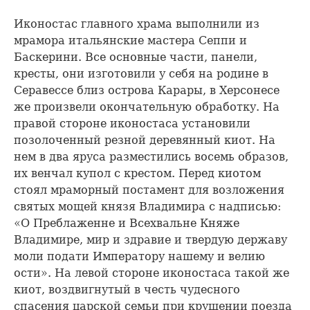
Иконостас главного храма выполнили из
мрамора итальянские мастера Сеппи и
Баскерини. Все основные части, панели,
кресты, они изготовили у себя на родине в
Серавессе близ острова Карары, в Херсонесе
же произвели окончательную обработку. На
правой стороне иконостаса установили
позолоченный резной деревянный киот. На
нем в два яруса разместились восемь образов,
их венчал купол с крестом. Перед киотом
стоял мраморный постамент для возложения
святых мощей князя Владимира с надписью:
«О Преблаженне и Всехвальне Княже
Владимире, мир и здравие и твердую державу
моли подати Императору нашему и велию
ости». На левой стороне иконостаса такой же
киот, воздвигнутый в честь чудесного
спасения царской семьи при крушении поезда