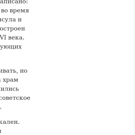
написано:
 во время
нсула и
построен
VI века.
твующих
вать, но
а храм
нились
советское
.
кален.
м