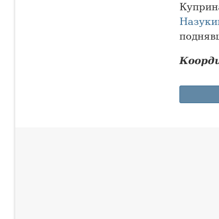
Куприн
Назуки
подняв
Коорд