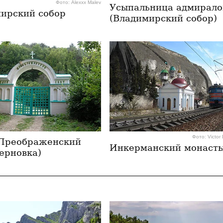
Фото: Alexxx Malev
Усыпальница адмирало
ирский собор
(Владимирский собор)
Фото: Victor 
Преображенский
Инкерманский монаст
Терновка)