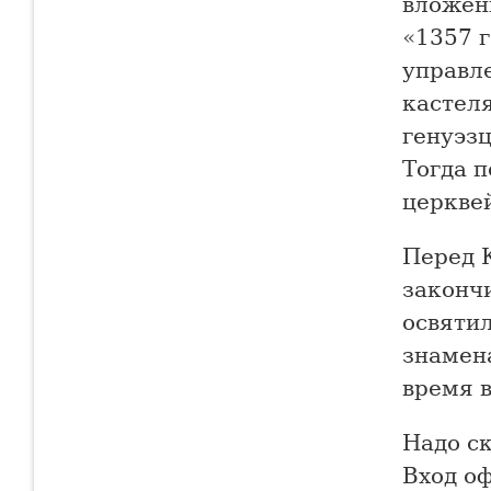
вложенн
«1357 г
управл
кастеля
генуэзц
Тогда п
церкве
Перед 
закончи
освяти
знамена
время 
Надо ск
Вход о