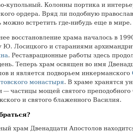
во-купольный. Колонны портика и интерь
ского ордера. Вряд ли подобную правосла
 можно встретить где-нибудь еще в мире.
ее восстановление храма началось в 1990
у Ю. Лосицкого и стараниями архимандри
ина
. Реставрационные работы здесь продо
день. Теперь храм освящен во имя Двенад
лов и является подворьем инкерманского
товского монастыря
. В храме хранятся у
и — частицы мощей святого преподобного
жского и святого блаженного Василия.
браться?
ный храм Двенадцати Апостолов находитс