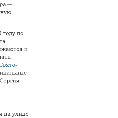
ера —
вную
 году по
та
лжаются и
цати
Свято-
никальные
 Сергия
я на улице