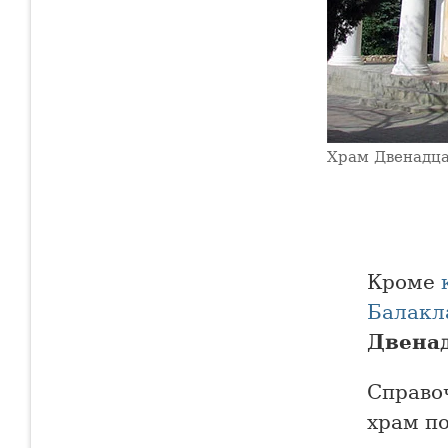
Храм Двенадца
Кроме
Балакл
Двенад
Справо
храм по