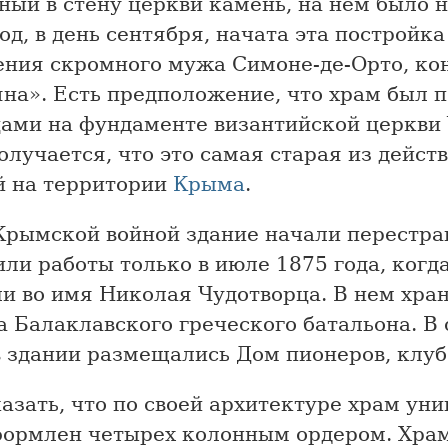
ый в стену церкви камень, на нем было 
од, в день сентября, начата эта постройка
ения скромного мужа Симоне-де-Орто, ко
на». Есть предположение, что храм был 
ами на фундаменте византийской церкви 
олучается, что это самая старая из дейс
й на территории
Крыма
.
Крымской войной здание начали перестраи
ли работы только в июле 1875 года, когд
ли во имя Николая Чудотворца. В нем хра
 Балаклавского греческого батальона. В 
в здании размещались Дом пионеров, клуб
азать, что по своей архитектуре храм уни
формлен четырех колонным ордером. Хра