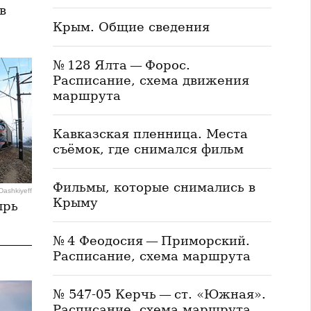
в
Крым. Общие сведения
№ 128 Ялта — Форос.
Расписание, схема движения
маршрута
Кавказская пленница. Места
съёмок, где снимался фильм
Фильмы, которые снимались в
Dashkiyeff
Крыму
ырь
№ 4 Феодосия — Приморский.
Расписание, схема маршрута
№ 547-05 Керчь — ст. «Южная».
Расписание, схема маршрута