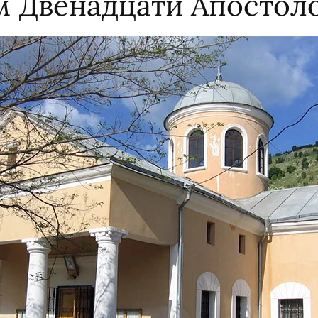
м Двенадцати Апостол