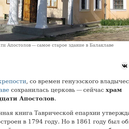
ти Апостолов — самое старое здание в Балаклаве
крепости
, со времен генуэзского владычес
аве
сохранилась церковь — сейчас
храм
цати Апостолов
.
чная книга Таврической епархии утвержда
строен в 1794 году. Но в 1861 году был 