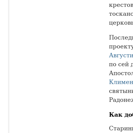
кресто
тоскан
церковь
Последн
проект
Август
по сей 
Апосто
Климен
святын
Радоне
Как до
Старин