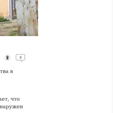
0
тва в
ет, что
обнаружен