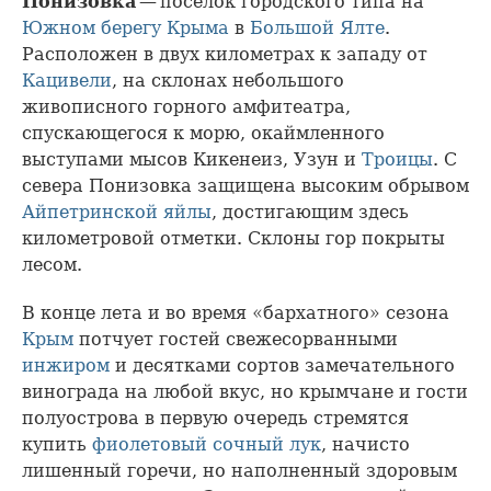
Понизовка
— посёлок городского типа на
Южном берегу Крыма
в
Большой Ялте
.
Расположен в двух километрах к западу от
Кацивели
, на склонах небольшого
живописного горного амфитеатра,
спускающегося к морю, окаймленного
выступами мысов Кикенеиз, Узун и
Троицы
. С
севера Понизовка защищена высоким обрывом
Айпетринской яйлы
, достигающим здесь
километровой отметки. Склоны гор покрыты
лесом.
В конце лета и во время «бархатного» сезона
Крым
потчует гостей свежесорванными
инжиром
и десятками сортов замечательного
винограда на любой вкус, но крымчане и гости
полуострова в первую очередь стремятся
купить
фиолетовый сочный лук
, начисто
лишенный горечи, но наполненный здоровым