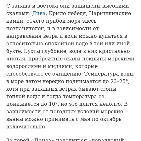
С запада и востока они защищены высокими
скалами:
Дива
, Крыло лебедя, Нарышкинские
камни, отчего прибой моря здесь
незначителен, и в зависимости от
направления ветра и волн можно купаться в
относительно спокойной воде в той или иной
бухте. Бухты глубокие, вода в них кристально
чистая, прибрежные скалы покрыты морскими
водорослями и мидиями, которые
способствуют ее очищению. Температура воды
в море летом нередко поднимается до 23–25°,
хотя при западных ветрах бывают сгоны
теплой воды и тогда температура ее
понижается до 10°, но это длится недолго. В
зависимости от погодных условий морские
ванны можно принимать с мая по октябрь
включительно.
За горой «Панеа» находиться «коралловый