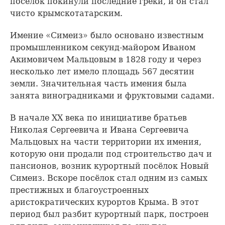
посёлок покинули последние греки, и он стал
чисто крымскотатарским.
Имение «Симеиз» было основано известным
промышленником секунд-майором Иваном
Акимовичем Мальцовым в 1828 году и через
несколько лет имело площадь 567 десятин
земли. Значительная часть имения была
занята виноградниками и фруктовыми садами.
В начале XX века по инициативе братьев
Николая Сергеевича и Ивана Сергеевича
Мальцовых на части территории их имения,
которую они продали под строительство дач и
пансионов, возник курортный посёлок Новый
Симеиз. Вскоре посёлок стал одним из самых
престижных и благоустроенных
аристократических курортов Крыма. В этот
период был разбит курортный парк, построен