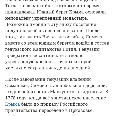
Тогда же византийцы, которым в то время
принадлежал Южный берег Крыма основали
неподалёку укреплённый монастырь.
Возможно именно в эту эпоху поселение
получило своё нынешнее название. После
того, как власть Византии ослабла, Симеиз
вместе со всем южным берегом вошёл в состав
генуэзского Капитанства Готия. Генуэзцы
превратили византийский замок в
укрепленную крепость, руины которой
частично сохранились до наших дней.
После завоевания генуэзких владений
Османами, Симеиз стал небольшой деревней,
входившей в состав Мангупского кадылыка. В
1778 году, когда всё христианское население
Крыма
было по приказу Российского
правительства переселено в Приазовье,