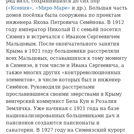
ряд вилл, сохранившихся до сих пор
(
«Ксения»
,
«Миро-Маре»
и др.). Большая часть
домов посёлка была сооружена по проектам
инженера Якова Петровича Семёнова. В 1912
году император Николай II с семьёй посетил
Симеиз и встречался с Иваном Сергеевичем
Мальцовым. После окончательного занятия
Крыма в 1921 году большевики расстреляли
всех Мальцовых, остававшихся к тому моменту
в Симеизе, в том числе и Ивана Сергеевича, а
также многих других «контрреволюционных
элементов», в числе которых был и инженер
Семёнов. Руководили расстрелами
прославившиеся своими зверствами в Крыму
венгерский коммунист Бела Кун и Розалия
Землячка. Уже начиная с 1921 года на базе
национализированных большевиками дач и
пансионов создаются пансионаты и
санатории. В 1927 году на Симеизский курорт