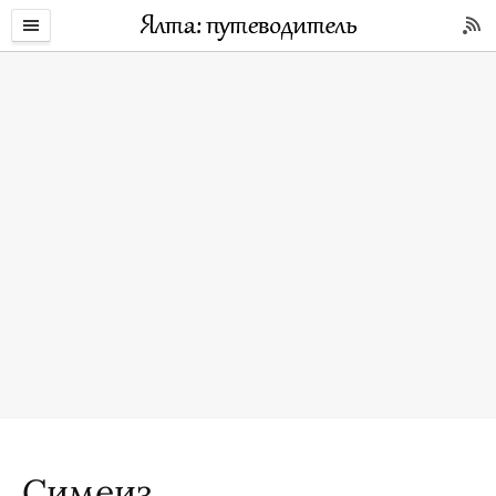
Симеиз