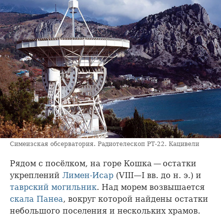
Симеизская обсерватория. Радиотелескоп РТ-22. Кацивели
Рядом с посёлком, на горе Кошка — остатки
укреплений
Лимен-Исар
(VIII—I вв. до н. э.) и
таврский могильник
. Над морем возвышается
скала Панеа
, вокруг которой найдены остатки
небольшого поселения и нескольких храмов.