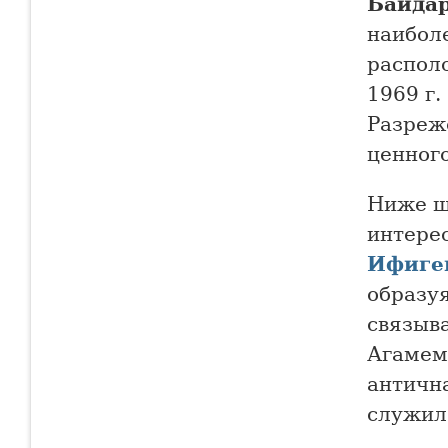
Байдар
наибол
распол
1969 г
Разреж
ценног
Ниже ш
интере
Ифиге
образу
связыв
Агамем
античн
служил