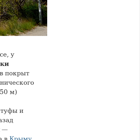
се, у
яки
ив покрыт
анического
50 м)
 туфы и
азад
и —
а в
Крыму
.