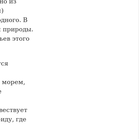
но из
)
дного. В
м природы.
вьев этого
тся
 морем,
е
вествует
иду, где