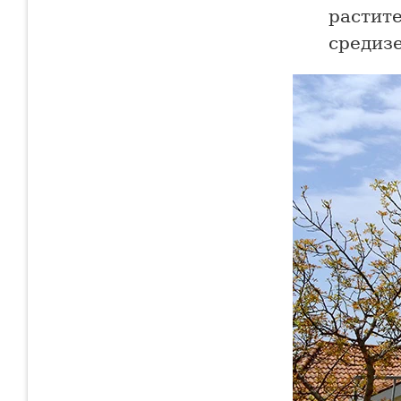
растит
средиз