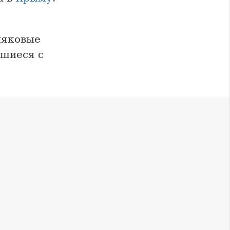
няковые
вшиеся с