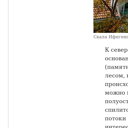
Скала Ифигени
К север
основа
(памятн
лесом,
происх
можно 
полуос
спилит
потоки
интере