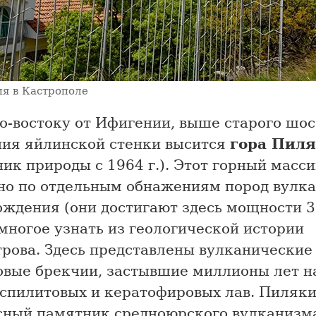
я в Кастрополе
о-востоку от Ифигении, выше старого шос
ния яйлинской стенки высится
гора Пил
ик природы с 1964 г.). Этот горный масс
 но по отдельным обнажениям пород вулк
ождения (они достигают здесь мощности 3
многое узнать из геологической истории
трова. Здесь представлены вулканические
овые брекчии, застывшие миллионы лет н
 спилитовых и кератофировых лав. Пиляк
сный памятник средноюрского вулканизм