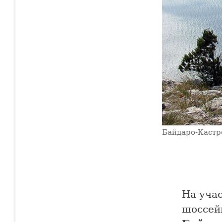
Байдаро-Кастр
На уча
шоссейн