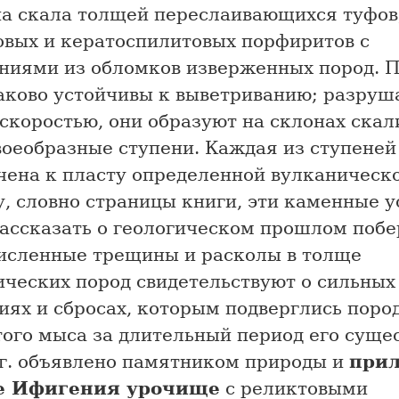
а скала толщей переслаивающихся туфов
овых и кератоспилитовых порфиритов с
ниями из обломков изверженных пород. П
аково устойчивы к выветриванию; разруш
скоростью, они образуют на склонах скал
воеобразные ступени. Каждая из ступеней
чена к пласту определенной вулканическ
, словно страницы книги, эти каменные 
рассказать о геологическом прошлом побе
исленные трещины и расколы в толще
ических пород свидетельствуют о сильных
ях и сбросах, которым подверглись поро
ого мыса за длительный период его суще
 г. объявлено памятником природы и
при
ле Ифигения урочище
с реликтовыми