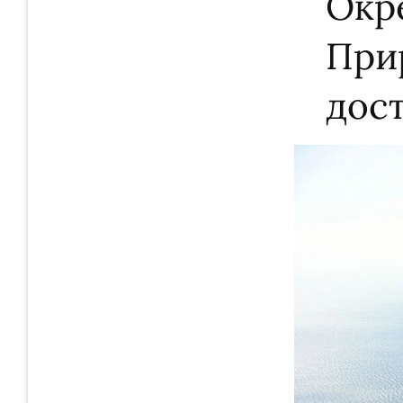
Окр
При
дос