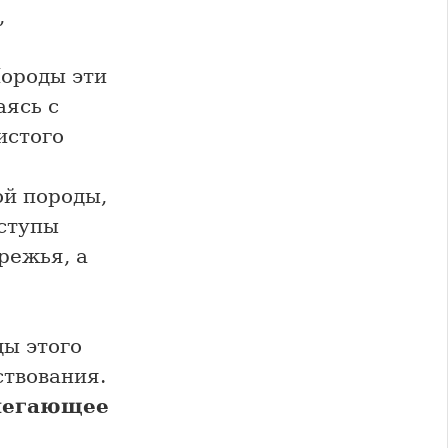
,
ороды эти
аясь с
истого
ой породы,
уступы
режья, а
ды этого
ствования.
легающее