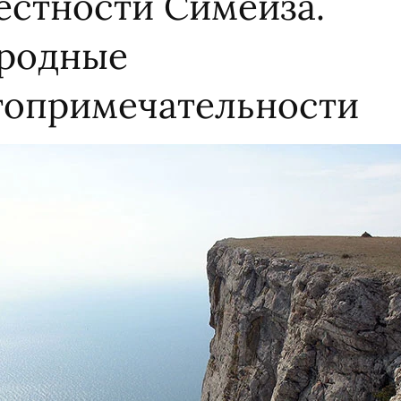
естности Симеиза.
родные
топримечательности