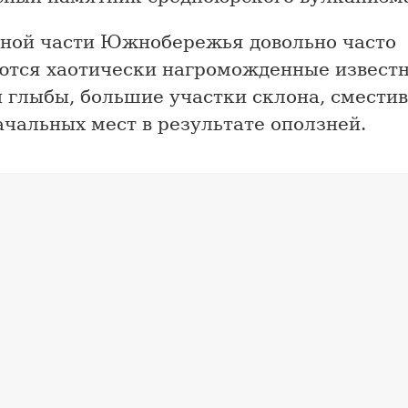
дной части Южнобережья довольно часто
ются хаотически нагроможденные извест
и глыбы, большие участки склона, смести
чальных мест в результате оползней.