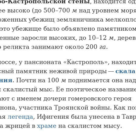
о-Кастропольской стены
, находится од
ее высоко (до 500–700
м
над уровнем моря
оженных убежищ земляничника мелкопло
. это убежище было объявлено памятнико
енные заросли высоких, до 10–12
м
, дере
о реликта занимают около 200
га
.
оссе, у пансионата «Кастрополь», находи
сный памятник неживой природы —
скала
ния
. Почти на 100
м
поднимается она над
я скалистый мыс. Ее поэтическое названи
ают с именем дочери гомеровского героя
нона, участника Троянской войны. Как по
ая
легенда
, Ифигения была унесена в Тавр
а жрицей в
храме
на скалистом мысу.