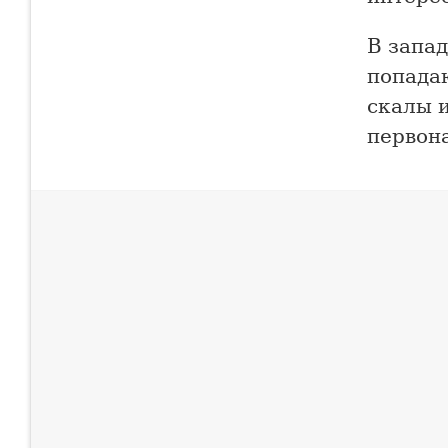
В запа
попада
скалы 
первона