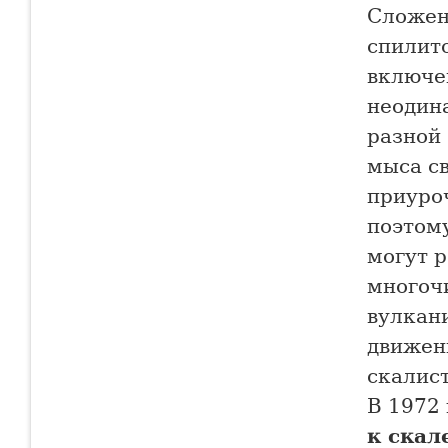
Сложен
спилит
включе
неодин
разной 
мыса с
приуро
поэтому
могут 
многоч
вулкан
движени
скалист
В 1972
к ска