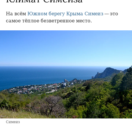
На всём
Южном берегу Крыма
Симеиз
— это
самое тёплое безветренное место.
Симеиз