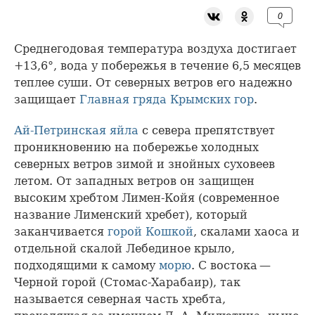
0
Среднегодовая температура воздуха достигает
+13,6°, вода у побережья в течение 6,5 месяцев
теплее суши. От северных ветров его надежно
защищает
Главная гряда
Крымских гор
.
Ай-Петринская яйла
с севера препятствует
проникновению на побережье холодных
северных ветров зимой и знойных суховеев
летом. От западных ветров он защищен
высоким хребтом Лимен-Койя (современное
название Лименский хребет), который
заканчивается
горой Кошкой
, скалами хаоса и
отдельной скалой Лебединое крыло,
подходящими к самому
морю
. С востока —
Черной горой (Стомас-Харабаир), так
называется северная часть хребта,