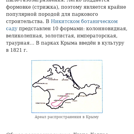
формовке (стрижка), поэтому является крайне
популярной породой для паркового
строительства. В
Никитском ботаническом
саду
представлен 10 формами: колонновидная,
великолепная, золотистая, императорская,
траурная… В парках Крыма введён в культуру
в 1821 г.
Ареал распространения в Крыму