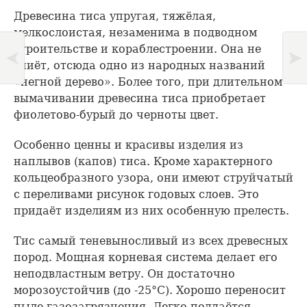
Древесина тиса упругая, тяжёлая,
мелкослоистая, незаменима в подводном
строительстве и кораблестроении. Она не
гниёт, отсюда одно из народных названий
«негной дерево». Более того, при длительном
вымачивании древесина тиса приобретает
фиолетово-бурый до черноты цвет.
Особенно ценны и красивы изделия из
наплывов (капов) тиса. Кроме характерного
кольцеобразного узора, они имеют струйчатый
с переливами рисунок годовых слоев. Это
придаёт изделиям из них особенную прелесть.
Тис самый теневыносливый из всех древесных
пород. Мощная корневая система делает его
неподвластным ветру. Он достаточно
морозоустойчив (до -25°С). Хорошо переносит
пыле-газозагрязнения. Легко поддаётся