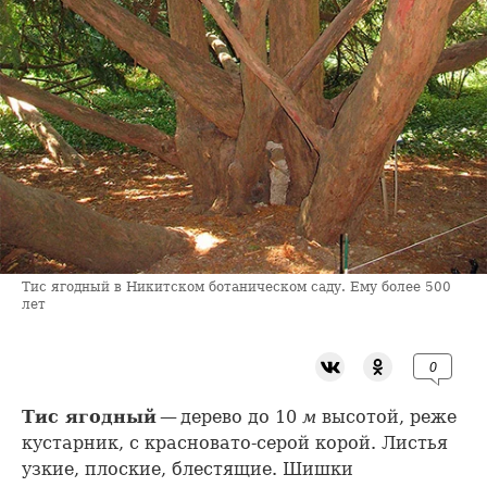
Тис ягодный в Никитском ботаническом саду. Ему более 500
лет
0
Тис ягодный
— дерево до 10
м
высотой, реже
кустарник, с красновато-серой корой. Листья
узкие, плоские, блестящие. Шишки