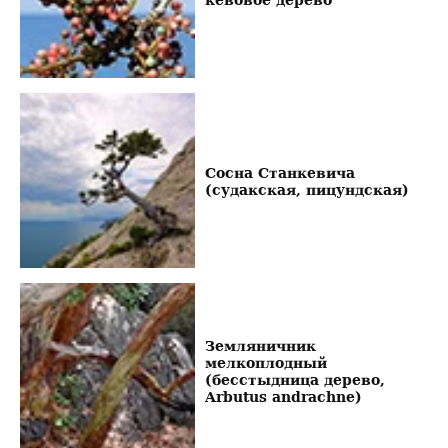
Сосна Станкевича
(судакская, пицундская)
Земляничник
мелкоплодный
(бесстыдница дерево,
Arbutus andrachne)