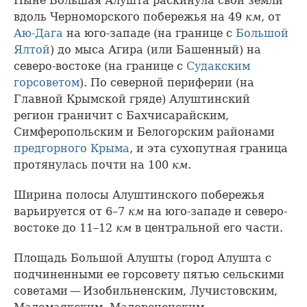
Ныне Большая Алушта раскинула свои земли
вдоль Черноморского побережья на 49
км
, от
Аю-Дага
на юго-западе (на границе с
Большой
Ялтой
) до мыса Агира (или Башенный) на
северо-востоке (на границе с
Судакским
горсоветом
). По северной периферии (на
Главной Крымской гряде) Алуштинский
регион граничит с Бахчисарайским,
Симферопольским и Белогорским районами
предгорного Крыма
, и эта сухопутная граница
протянулась почти на 100
км
.
Ширина полосы Алуштинского побережья
варьируется от 6–7
км
на юго-западе и северо-
востоке до 11–12
км
в центральной его части.
Площадь Большой Алушты (город Алушта с
подчиненными ее горсовету пятью сельскими
советами — Изобильненским, Лучистовским,