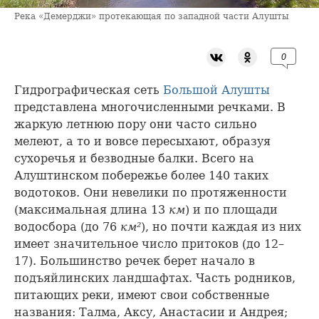
Река «Демерджи» протекающая по западной части Алушты
0
Гидрографическая сеть
Большой Алушты
представлена многочисленными речками. В
жаркую летнюю пору они часто сильно
мелеют, а то и вовсе пересыхают, образуя
сухоречья и безводные балки. Всего на
Алуштинском побережье более 140 таких
водотоков. Они невелики по протяженности
(максимальная длина 13
км
) и по площади
водосбора (до 76
км²
), но почти каждая из них
имеет значительное число притоков (до 12–
17). Большинство речек берет начало в
подъяйлинских ландшафтах. Часть родников,
питающих реки, имеют свои собственные
названия: Талма, Аксу, Анастасии и Андрея;