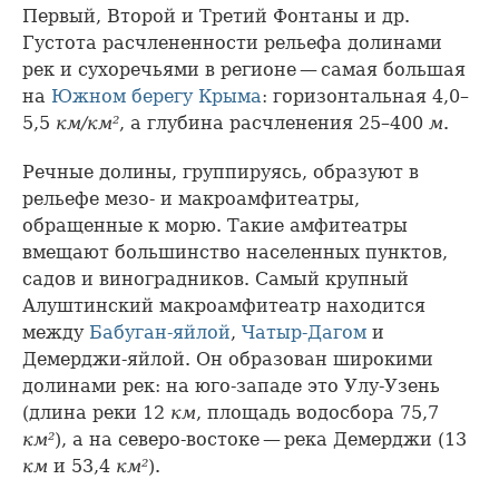
Первый, Второй и Третий Фонтаны и др.
Густота расчлененности рельефа долинами
рек и сухоречьями в регионе — самая большая
на
Южном берегу Крыма
: горизонтальная 4,0–
5,5
км/км²
, а глубина расчленения 25–400
м
.
Речные долины, группируясь, образуют в
рельефе мезо- и макроамфитеатры,
обращенные к морю. Такие амфитеатры
вмещают большинство населенных пунктов,
садов и виноградников. Самый крупный
Алуштинский макроамфитеатр находится
между
Бабуган-яйлой
,
Чатыр-Дагом
и
Демерджи-яйлой. Он образован широкими
долинами рек: на юго-западе это Улу-Узень
(длина реки 12
км
, площадь водосбора 75,7
км²
), а на северо-востоке — река Демерджи (13
км
и 53,4
км²
).