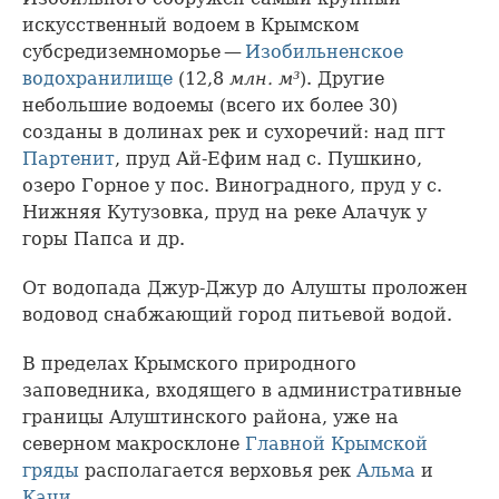
искусственный водоем в Крымском
субсредиземноморье —
Изобильненское
водохранилище
(12,8
млн. м³
). Другие
небольшие водоемы (всего их более 30)
созданы в долинах рек и сухоречий: над пгт
Партенит
, пруд Ай-Ефим над с. Пушкино,
озеро Горное у пос. Виноградного, пруд у с.
Нижняя Кутузовка, пруд на реке Алачук у
горы Папса и др.
От водопада Джур-Джур до Алушты проложен
водовод снабжающий город питьевой водой.
В пределах Крымского природного
заповедника, входящего в административные
границы Алуштинского района, уже на
северном макросклоне
Главной Крымской
гряды
располагается верховья рек
Альма
и
Качи
.