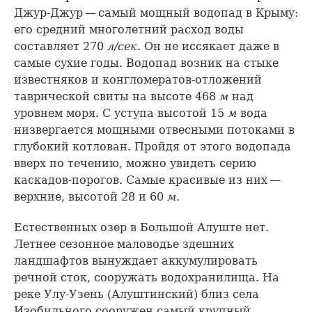
Джур-Джур — самый мощный водопад в Крыму:
его средний многолетний расход воды
составляет 270
л/сек
. Он не иссякает даже в
самые сухие годы. Водопад возник на стыке
известняков и конгломератов-отложений
таврической свиты на высоте 468
м
над
уровнем моря. С уступа высотой 15
м
вода
низвергается мощными отвесными потоками в
глубокий котлован. Пройдя от этого водопада
вверх по течению, можно увидеть серию
каскадов-порогов. Самые красивые из них —
верхние, высотой 28 и 60
м
.
Естественных озер в Большой Алуште нет.
Летнее сезонное маловодье здешних
ландшафтов вынуждает аккумулировать
речной сток, сооружать водохранилища. На
реке Улу-Узень (Алуштинский) близ села
Изобильного сооружен самый крупный