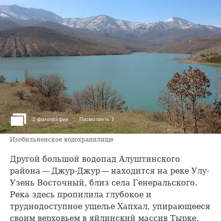
›
2 фотографии
Посмотреть
Изобильненское водохранилище
Другой большой водопад Алуштинского
района — Джур-Джур — находится на реке Улу-
Узень Восточный, близ села Генеральского.
Река здесь пропилила глубокое и
труднодоступное ущелье Хапхал, упирающееся
своим верховьем в яйлинский массив Тырке.