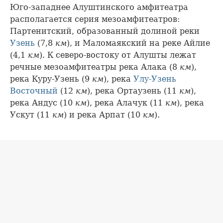
Юго-западнее Алуштинского амфитеатра
располагается серия мезоамфитеатров:
Партенитский, образованный долиной реки
Узень
(7,8
км
), и Маломаякский на реке Айлие
(4,1
км
). К северо-востоку от Алушты лежат
речные мезоамфитеатры река Алака (8
км
),
река Куру-Узень (9
км
), река
Улу-Узень
Восточный
(12
км
), река Ортаузень (11
км
),
река Андус (10
км
), река Алачук (11
км
), река
Ускут (11
км
) и река Арпат (10
км
).