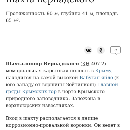
Протяженность 90
м
, глубина 41
м
, площадь
65
м²
.
0
Шахта-понор Вернадского
(
КН
407-2) —
мемориальная карстовая полость в
Крыму
,
находится на самой высокой
Бабуган-яйле
(к
юго-западу от вершины Зейтинкош)
Главной
гряды
Крымских гор
в черте Крымского
природного заповедника. Заложена в
верхнеюрских известняках.
Вход в шахту располагается в днище
коррозионно-провальной воронки. Он ведет в