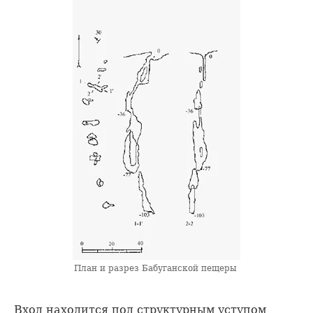
План и разрез Бабуганской пещеры
Вход находится под структурным уступом