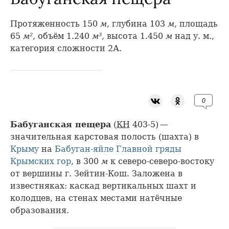
Протяженность 150
м
, глубина 103
м
, площадь
65
м²
, объём 1.240
м³
, высота 1.450
м
над у. м.,
категория сложности 2А.
0
Бабуганская пещера
(
КН
403-5) —
значительная карстовая полость (шахта) в
Крыму
на
Бабуган-яйле
Главной гряды
Крымских гор
, в 300
м
к северо-северо-востоку
от вершины г. Зейтин-Кош. Заложена в
известняках: каскад вертикальных шахт и
колодцев, на стенах местами натёчные
образования.