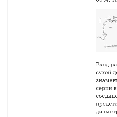
Вход р
сухой 
знамен
серии в
соедин
предст
диаметр