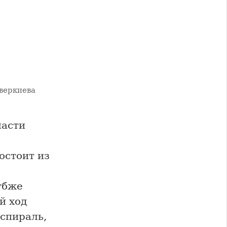
веркиева
части
остоит из
убже
й ход
спираль,