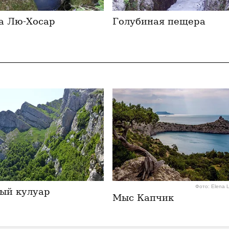
а Лю-Хосар
Голубиная пещера
Фото: Elena 
ый кулуар
Мыс Капчик