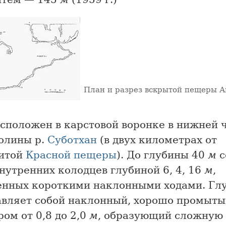
План и разрез вскрытой пещеры А
асположен в карстовой воронке в нижней 
долины р.
Суботхан
(в двух километрах от
итой
Красной пещеры
). До глубины 40
м
с
нутренних колодцев глубиной 6, 4, 16
м
,
енных короткими наклонными ходами. Гл
авляет собой наклонный, хорошо промыты
ом от 0,8 до 2,0
м
, образующий сложную 