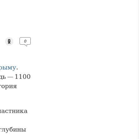
0
рыму
.
дь — 1100
гория
частника
 глубины