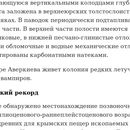
ающуюся вертикальными колодцами глуб
та заложена в верхнеюрских толстослоис
яках. В паводок периодически подтаплива
 части. В верхней части полости имеются
иковые, в нижней песчано-глинистые отл
и обломочные и водные механические от
тированы карбонатными натеками.
ре Аверкиева живет колония редких лету
вампиров.
кий рекорд
е обнаружено местонахождение позвоноч
плиоценового-раннеплейстоценового возр
древних для крымских пещер ископаемых