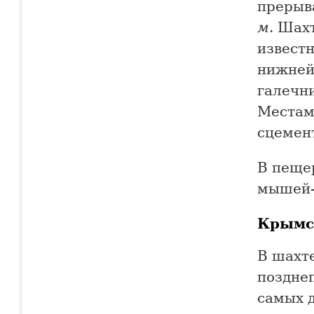
прерыв
м
. Шах
известн
нижней
галечн
Местам
сцемен
В пеще
мышей-
Крымс
В шахт
поздне
самых 