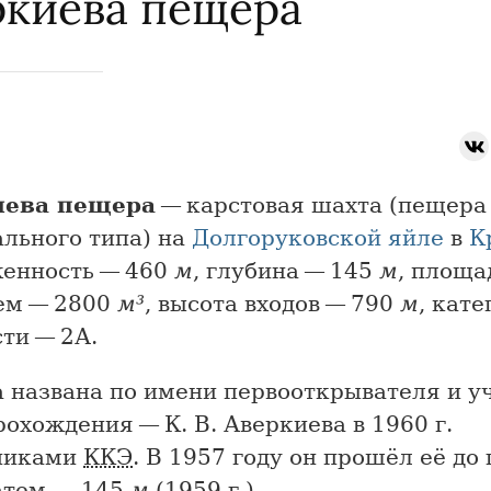
ркиева пещера
иева пещера
— карстовая шахта (пещера
ального типа) на
Долгоруковской яйле
в
К
енность — 460
м
, глубина — 145
м
, площа
ъем — 2800
м³
, высота входов — 790
м
, кате
ти — 2А.
 названа по имени первооткрывателя и у
охождения — К. В. Аверкиева в 1960 г.
никами
ККЭ
. В 1957 году он прошёл её до
затем — 145
м
(1959 г.)