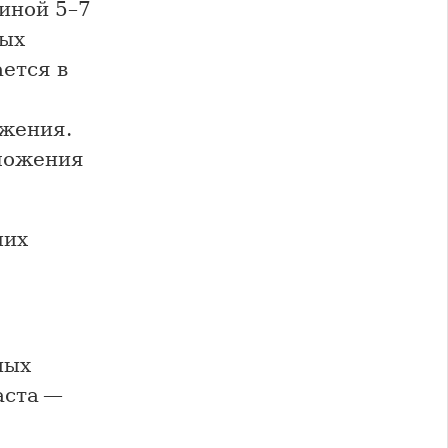
иной 5–7
тых
ется в
ожения.
ложения
чих
ных
аста —