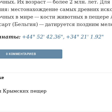
чных. Их возраст — более 2 млн. лет. Для
ния: местонахождение самых древних иск
очных в мире — кости животных в пещере 
сарт (Бельгия) — датируется поздним мел
инаты:
+44° 52' 42.36", +34° 21' 1.92"
0 КОММЕНТАРИЕВ
же
ы Крымских пещер