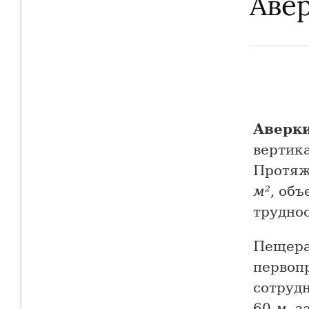
Аве
Аверк
вертик
Протяж
м²
, об
труднос
Пещера
первопр
сотруд
60
м
, 