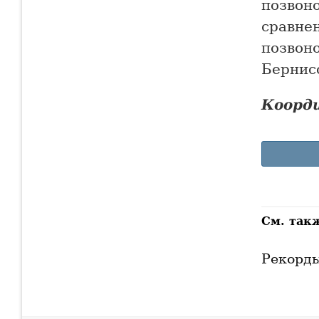
позвоно
сравне
позвон
Бернис
Коорд
См. так
Рекорд