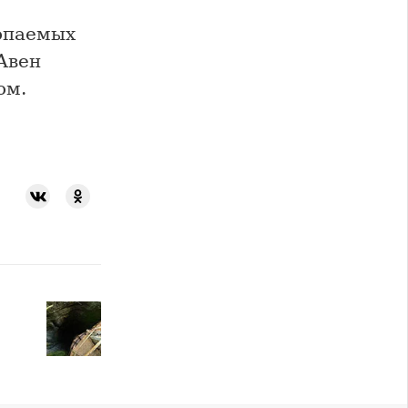
опаемых
Авен
ом.