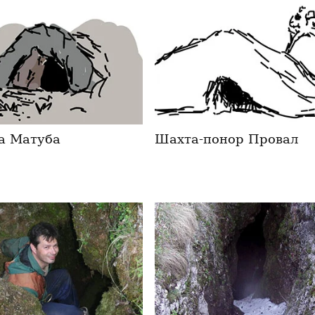
а Матуба
Шахта-понор Провал