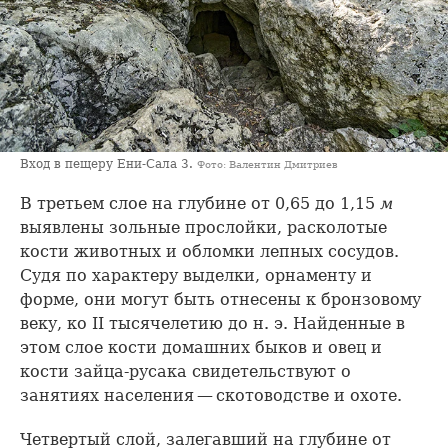
Вход в пещеру Ени-Сала 3.
Фото: Валентин Дмитриев
В третьем слое на глубине от 0,65 до 1,15
м
выявлены зольные прослойки, расколотые
кости животных и обломки лепных сосудов.
Судя по характеру выделки, орнаменту и
форме, они могут быть отнесены к бронзовому
веку, ко II тысячелетию до н. э. Найденные в
этом слое кости домашних быков и овец и
кости зайца-русака свидетельствуют о
занятиях населения — скотоводстве и охоте.
Четвертый слой, залегавший на глубине от