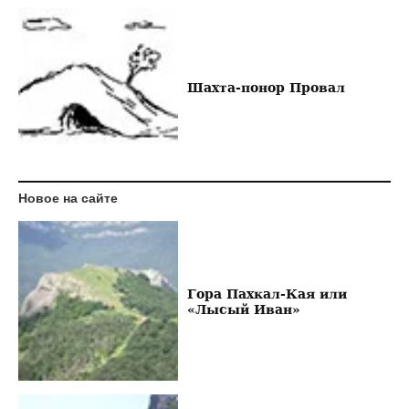
Шахта-понор Провал
Новое на сайте
Гора Пахкал-Кая или
«Лысый Иван»