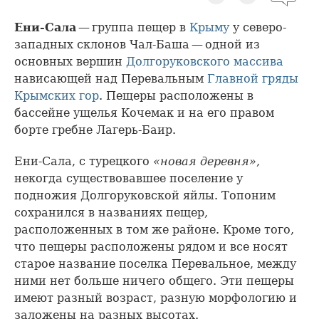
Ени-Сала
— группа пещер в
Крыму
у северо-
западных склонов Чал-Баша — одной из
основных вершин
Долгоруковского массива
нависающей над Перевальным
Главной гряды
Крымских гор
. Пещеры расположены в
бассейне ущелья Кочемак и на его правом
борте гребне Лагерь-Баир.
Ени-Сала, с турецкого
«новая деревня»
,
некогда существовавшее поселение у
подножия Долгоруковской яйлы. Топоним
сохранился в названиях пещер,
расположенных в том же районе. Кроме того,
что пещеры расположены рядом и все носят
старое название поселка Перевальное, между
ними нет больше ничего общего. Эти пещеры
имеют разный возраст, разную морфологию и
заложены на разных высотах.