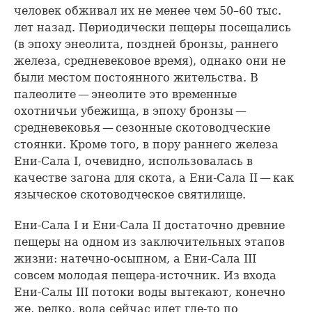
человек обживал их не менее чем 50–60 тыс.
лет назад. Периодически пещеры посещались
(в эпоху энеолита, поздней бронзы, раннего
железа, средневековое время), однако они не
были местом постоянного жительства. В
палеолите — энеолите это временные
охотничьи убежища, в эпоху бронзы —
средневековья — сезонные скотоводческие
стоянки. Кроме того, в пору раннего железа
Ени-Сала I, очевидно, использовалась в
качестве загона для скота, а Ени-Сала II — как
языческое скотоводческое святилище.
Ени-Сала I и Ени-Сала II достаточно древние
пещеры на одном из заключительных этапов
жизни: натечно-осыпном, а Ени-Сала III
совсем молодая пещера-источник. Из входа
Ени-Салы III потоки воды вытекают, конечно
же, редко, вода сейчас идет где-то по