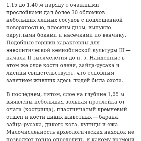
1,15 до 1,40
м
наряду с очажными
прослойками дал более 30 обломков
небольших лепных сосудов с подлощенной
поверхностью, плоским дном, выпукло-
округлыми боками и насечками по венчику.
Подобные горшки характерны для
энеолитической кемиобинской культуры III —
начала II тысячелетия до н. э. Найденные в
этом же слое кости оленя, зайца-русака и
лисицы свидетельствуют, что основным
занятием живших здесь людей была охота.
В последнем, пятом, слое на глубине 1,65
м
выявлены небольшая зольная прослойка от
очага (кострища), пластинчатый кремневый
отщеп и кости диких животных — барана,
зайца-русака, дикого кота, куницы и ежа.
Малочисленность археологических находок не
позволяет точно определить, к какому времени