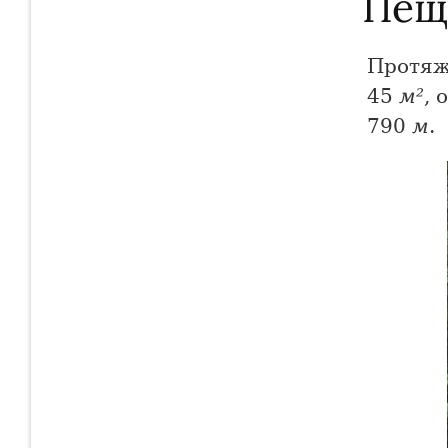
Пещ
Протяж
45
м²
, 
790
м
.