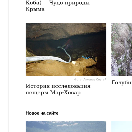
Коба) — Чудо природы
Крыма
Фото: Ляховец Сергей
Голуби
История исследования
пещеры Мар-Хосар
Новое на сайте