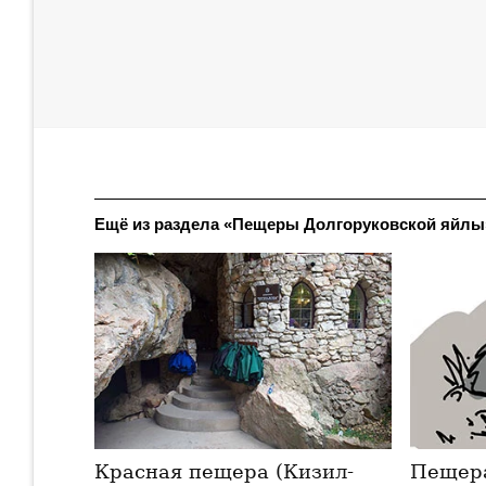
Ещё из раздела «Пещеры Долгоруковской яйлы
Красная пещера (Кизил-
Пещер