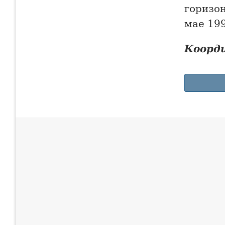
горизон
мае 199
Коорд