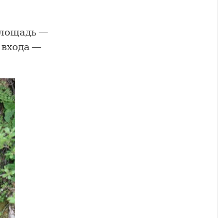
площадь —
 входа —