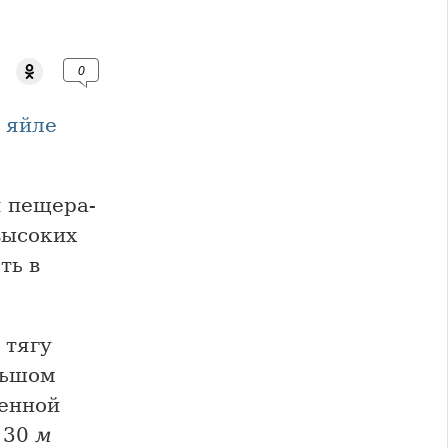
0
 яйле
я пещера-
высоких
ть в
 тягу
льшом
ренной
 30
м