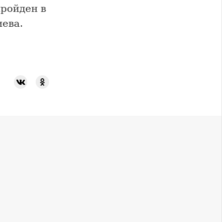
пройден в
иева.