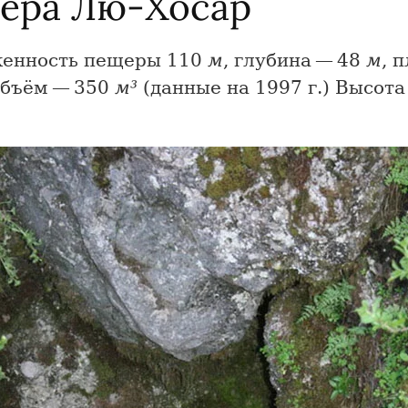
ера Лю-Хосар
енность пещеры 110
м
, глубина — 48
м
, 
объём — 350
м³
(данные на 1997 г.) Высота