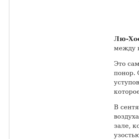
Лю-Хо
между
Это са
понор. 
уступов
которо
В сентя
воздух
зале, 
узость