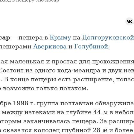
Вход в пещеру Лю-Хосар
сар
— пещера в
Крыму
на
Долгоруковской
 пещерами
Аверкиева
и
Голубиной
.
мая маленькая и простая для прохождени
Состоит из одного хода-меандра и двух не
. В конце пещеры есть расширение, попас
е возможно только ползком.
бре 1998 г. группа полтавчан обнаружила
а между натеками на глубине 44
м
в небо
которым заканчивалась пещера. За расши
ю оказался колодец глубиной 28
м
и более