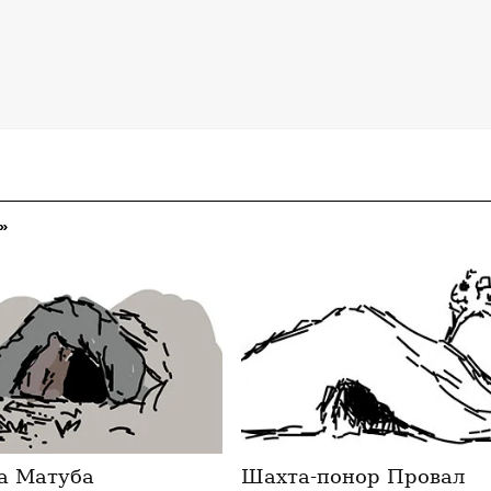
»
а Матуба
Шахта-понор Провал