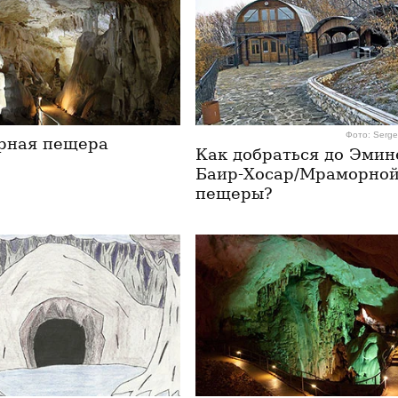
Фото: Serge
рная пещера
Как добраться до Эмин
Баир-Хосар/Мраморно
пещеры?