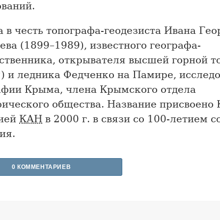
ований.
 в честь топографа-геодезиста Ивана Гео
ва (1899–1989), известного географа-
ственника, открывателя высшей горной т
м
) и ледника Федченко на Памире, исслед
афии Крыма, члена Крымского отдела
фического общества. Название присвоено 
ией
КАН
в 2000 г. в связи со 100-летием с
ия.
0 КОММЕНТАРИЕВ