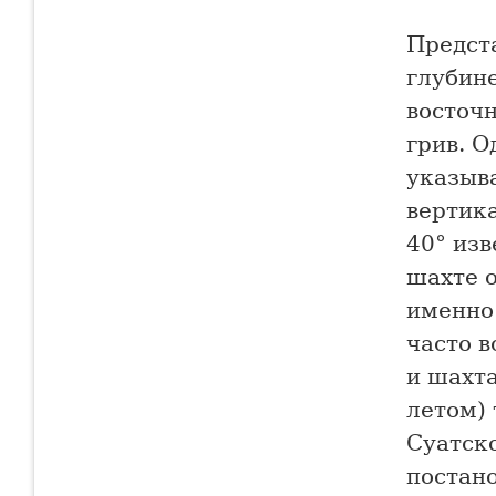
Предст
глубине
восточ
грив. 
указыв
вертик
40° изв
шахте о
именно
часто 
и шахта
летом)
Суатск
постан