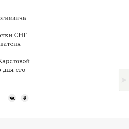
ргиевича
очки СНГ
ователя
Карстовой
о дня его