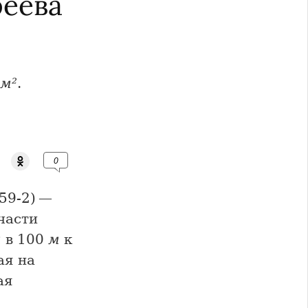
феева
м²
.
0
59-2) —
части
м
в 100
м
к
ая на
ая