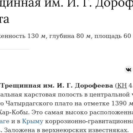
щинная им. И. Г. Доро
та
енность 130
м
, глубина 80
м
, площадь 60
Трещинная им. И. Г. Дорофеева
(
КН
4
альная карстовая полость в центральной 
го Чатырдагского плато на отметке 1390
 Хар-Кобы. Это самая высоко расположенн
аге
и в
Крыму
коррозионно-гравитационн
. Заложена в верхнеюрских известняках.