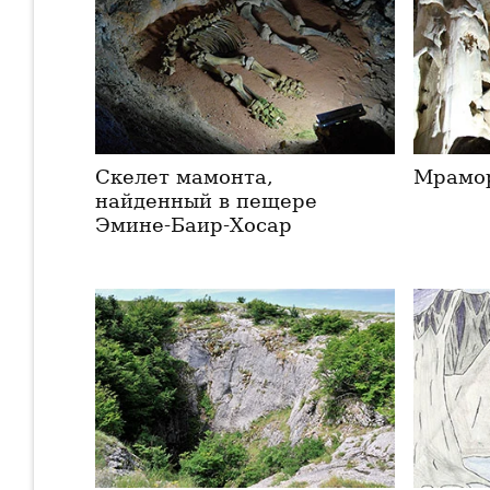
Скелет мамонта,
Мрамо
найденный в пещере
Эмине-Баир-Хосар