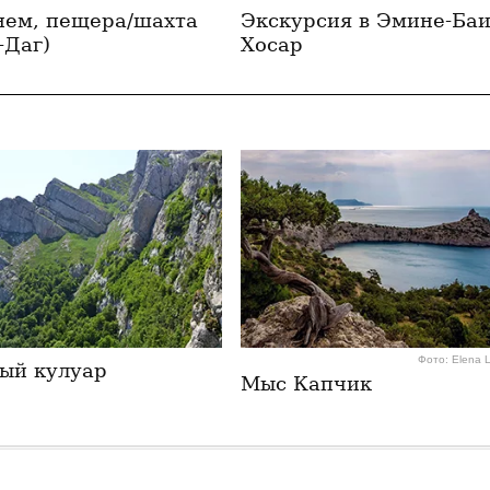
нем, пещера/шахта
Экскурсия в Эмине-Баи
-Даг)
Хосар
Фото: Elena 
ый кулуар
Мыс Капчик