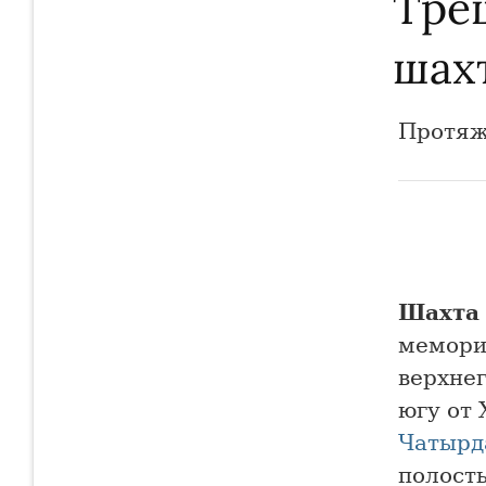
Тре
шах
Протяж
Шахта 
мемори
верхне
югу от
Чатырд
полость