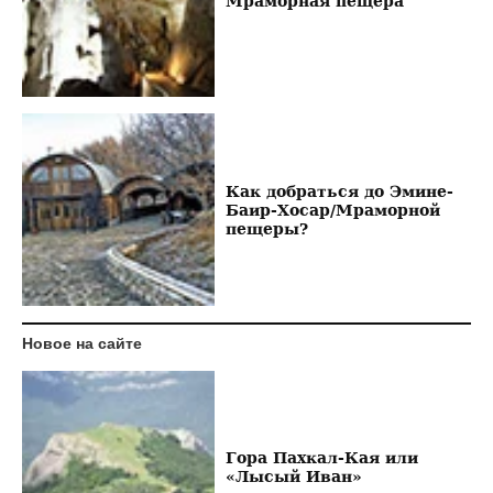
Мраморная пещера
Как добраться до Эмине-
Баир-Хосар/Мраморной
пещеры?
Новое на сайте
Гора Пахкал-Кая или
«Лысый Иван»